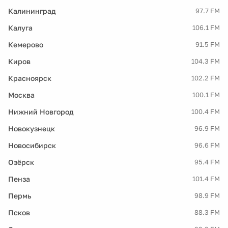
Калининград
97.7 FM
Калуга
106.1 FM
Кемерово
91.5 FM
Киров
104.3 FM
Красноярск
102.2 FM
Москва
100.1 FM
Нижний Новгород
100.4 FM
Новокузнецк
96.9 FM
Новосибирск
96.6 FM
Озёрск
95.4 FM
Пенза
101.4 FM
Пермь
98.9 FM
Псков
88.3 FM