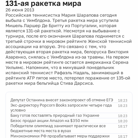
131-ая ракетка мира
26 июня 2013
Российская теннисистка Мария Шарапова сегодня
выбыла с Уимблдона. Третья ракетка мира уступила
Мишель Ларшер Де Бритту из Португалии, которая
является 131-ой ракеткой. Несмотря на выбывание с
турнира, после его окончания Шарапова поднимется с
третьей строчки в мировом рейтинге Женской теннисной
ассоциации на вторую. Это связано с тем, что
действующая вторая ракетка мира, белоруска Виктория
Азаренко, снялась с Уимблдона из-за травмы. На первом
месте в мировом рейтинге остается американка Серена
Уильямс. Напомним, что в минувший понедельник
испанский теннисист Рафаэль Надаль, занимающий в
рейтинге АТР пятое место, потерпел поражение от 135-ой
ракетки мира бельгийца Стива Дарсиса.
Депутат Останина внесет законопроект об отмене ЕГЭ
18:23
Экс-директору Popcorn Books запросили четыре года
18:23
условно
Баку готов поставлять природный газ Украине
18:23
Безос продал акции Amazon на $350 млн
18:20
Победители олимпиад занимают практически все
18:17
бюджетные места места в вузах
Минэкономики РФ прорабатывает меры поддержки
18:17