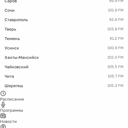
Саров
99.9 FM
Сочи
101.9 FM
Ставрополь
92.6 FM
Тверь
103.8 FM
Тюмень
91.2 FM
Усинск
100.9 FM
Ханты-Мансийск
102.0 FM
Чайковский
105.5 FM
Чита
105.7 FM
Шерегеш
105.3 FM
Расписание
Программы
Новости