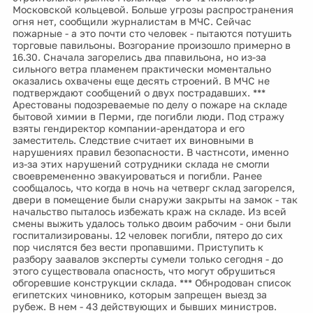
Московской кольцевой. Больше угрозы распространения
огня нет, сообщили журналистам в МЧС. Сейчас
пожарные - а это почти сто человек - пытаются потушить
торговые павильоны. Возгорание произошло примерно в
16.30. Сначала загорелись два ппавильона, но из-за
сильного ветра пламенем практически моментально
оказались охвачены еще десять строений. В МЧС не
подтверждают сообщений о двух пострадавших. ***
Арестованы подозреваемые по делу о пожаре на складе
бытовой химии в Перми, где погибли люди. Под стражу
взяты гендиректор компании-арендатора и его
заместитель. Следствие считает их виновными в
нарушениях правил безопасности. В частнсоти, именно
из-за этих нарушений сотрудники склада не смогли
своевремененно эвакуироваться и погибли. Ранее
сообщалось, что когда в ночь на четверг склад загорелся,
двери в помещение были снаружи закрыты на замок - так
начальство пыталось избежать краж на складе. Из всей
смены выжить удалось только двоим рабочим - они были
госпитализированы. 12 человек погибли, пятеро до сих
пор числятся без вести пропавшими. Приступить к
разбору заавалов эксперты сумели только сегодня - до
этого существовала опасность, что могут обрушиться
обгоревшие конструкции склада. *** Обнродован список
египетских чиновнико, которым запрещен выезд за
рубеж. В нем - 43 действующих и бывших министров.