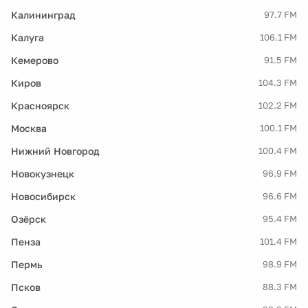
Калининград
97.7 FM
Калуга
106.1 FM
Кемерово
91.5 FM
Киров
104.3 FM
Красноярск
102.2 FM
Москва
100.1 FM
Нижний Новгород
100.4 FM
Новокузнецк
96.9 FM
Новосибирск
96.6 FM
Озёрск
95.4 FM
Пенза
101.4 FM
Пермь
98.9 FM
Псков
88.3 FM