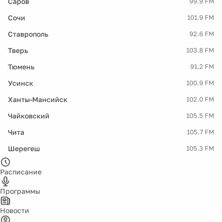
Саров
99.9 FM
Сочи
101.9 FM
Ставрополь
92.6 FM
Тверь
103.8 FM
Тюмень
91.2 FM
Усинск
100.9 FM
Ханты-Мансийск
102.0 FM
Чайковский
105.5 FM
Чита
105.7 FM
Шерегеш
105.3 FM
Расписание
Программы
Новости