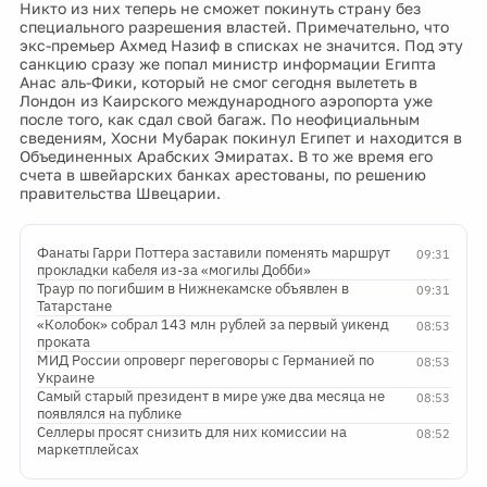
Никто из них теперь не сможет покинуть страну без
специального разрешения властей. Примечательно, что
экс-премьер Ахмед Назиф в списках не значится. Под эту
санкцию сразу же попал министр информации Египта
Анас аль-Фики, который не смог сегодня вылететь в
Лондон из Каирского международного аэропорта уже
после того, как сдал свой багаж. По неофициальным
сведениям, Хосни Мубарак покинул Египет и находится в
Объединенных Арабских Эмиратах. В то же время его
счета в швейарских банках арестованы, по решению
правительства Швецарии.
Фанаты Гарри Поттера заставили поменять маршрут
09:31
прокладки кабеля из-за «могилы Добби»
Траур по погибшим в Нижнекамске объявлен в
09:31
Татарстане
«Колобок» собрал 143 млн рублей за первый уикенд
08:53
проката
МИД России опроверг переговоры с Германией по
08:53
Украине
Самый старый президент в мире уже два месяца не
08:53
появлялся на публике
Селлеры просят снизить для них комиссии на
08:52
маркетплейсах