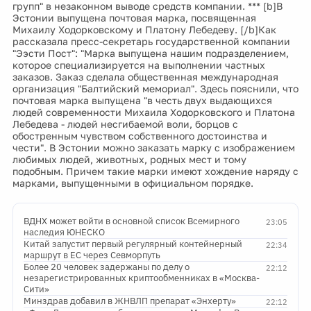
групп" в незаконном выводе средств компании. *** [b]В
Эстонии выпущена почтовая марка, посвященная
Михаилу Ходорковскому и Платону Лебедеву. [/b]Как
рассказала пресс-секретарь государственной компании
"Ээсти Пост": "Марка выпущена нашим подразделением,
которое специализируется на выполнении частных
заказов. Заказ сделала общественная международная
организация "Балтийский мемориал". Здесь пояснили, что
почтовая марка выпущена "в честь двух выдающихся
людей современности Михаила Ходорковского и Платона
Лебедева - людей несгибаемой воли, борцов с
обостренным чувством собственного достоинства и
чести". В Эстонии можно заказать марку с изображением
любимых людей, животных, родных мест и тому
подобным. Причем такие марки имеют хождение наряду с
марками, выпущенными в официальном порядке.
ВДНХ может войти в основной список Всемирного
23:05
наследия ЮНЕСКО
Китай запустит первый регулярный контейнерный
22:34
маршрут в ЕС через Севморпуть
Более 20 человек задержаны по делу о
22:12
незарегистрированных криптообменниках в «Москва-
Сити»
Минздрав добавил в ЖНВЛП препарат «Энхерту»
22:12