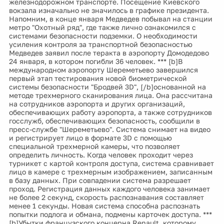
железнодорожном транспорте. Посещение Киевского
вокзала изначально не значилось в графике президента.
Напомним, в конце января Медведев побывал на станции
метро "Охотный ряд", где также лично ознакомился с
системами безопасности подземки. О необходимости
усиления контроля за транспортной безопасностью
Медведев заявил после теракта в аэропорту Домодедово
24 января, в котором погибли 36 человек. *** [b]В
международном аэропорту Шереметьево завершился
первый этап тестирования новой биометрической
системы безопасности "Бродвей 3D", [/b]основанной на
методе трехмерного сканирования лица. Она рассчитана
на сотрудников аэропорта и других организаций,
обеспечивающих работу аэропорта, а также сотрудников
госслужб, обеспечивающих безопасность, сообщили в
пресс-службе "Шереметьево". Система снимает на видео
и регистрирует лицо в формате 3D с помощью
специальной трехмерной камеры, что позволяет
определить личность. Когда человек проходит через
турникет с картой контроля доступа, система сравнивает
лицо в камере с трехмерным изображением, записанным
в базу данных. При совпадении система разрешает
проход. Регистрация данных каждого человека занимает
не более 2 секунд, скорость распознавания составляет
менее 1 секунды. Новая система способна распознать
попытки подлога и обмана, подмены карточек доступа. ***
[b]Убытки французского концерна Renault, которому