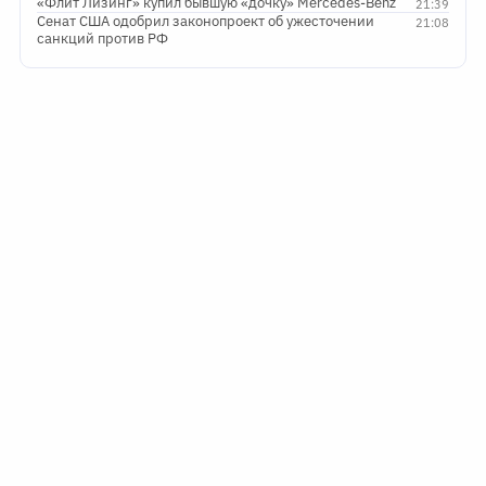
«Флит Лизинг» купил бывшую «дочку» Mercedes-Benz
21:39
Сенат США одобрил законопроект об ужесточении
21:08
санкций против РФ