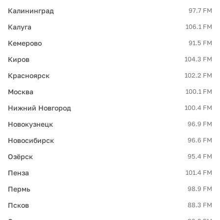
Калининград
97.7 FM
Калуга
106.1 FM
Кемерово
91.5 FM
Киров
104.3 FM
Красноярск
102.2 FM
Москва
100.1 FM
Нижний Новгород
100.4 FM
Новокузнецк
96.9 FM
Новосибирск
96.6 FM
Озёрск
95.4 FM
Пенза
101.4 FM
Пермь
98.9 FM
Псков
88.3 FM