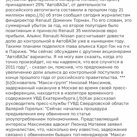
принадлежит 25% "АвтоВАЗа", от деятельности
российского автогиганта составили в прошлом году 21
миллион евро,[/b] об этом сообщил сегодня журналистам
финдиректор Renault Доминик Торман. По его словам, это
суммарный убыток за год, но второе полугодие было
позитивным и принесло Renault 35 миллионов евро
прибыли. Альянс Renault-Nissan рассчитывает довести
долю до контрольной в АвтоВАЗе уже в нынешнем году.
Такими планами поделился глава альянса Карл Гон на п-к
в Париже. "Мы сейчас обсуждаем с другими акционерами
"АвтоВАЗа" варианты. Я не могу вам сказать, когда это
точно произойдет, но мы надеемся, что все случится в
2011 году", - сказал он, пояснив, что предложение по
увеличению доли альянса до контрольной поступило в
конце прошлого года от российского правительства. ***
[b]Основатель "Макси-групп" Николай Максимов,
задержанный накануне в Москве во время своей пресс-
конференции, находится в изоляторе временного
содержания УВД Екатеринбурга.[/b]Как рассказал
руководитель пресс-службы ГУВД Свердловской области
Валерий Горелых: "Сейчас началась процедура
предъявления ему обвинения по статье
злоупотреблением полномочиями. Представляющий
интересы Максимова адвокат Леонид Матвеев заявил
журналистам, что, насколько ему известно, задержание
связано с обвинением бывших топ-менеджеров "Макси-