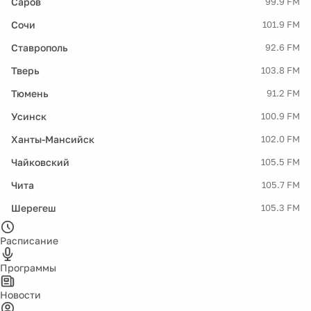
Саров
99.9 FM
Сочи
101.9 FM
Ставрополь
92.6 FM
Тверь
103.8 FM
Тюмень
91.2 FM
Усинск
100.9 FM
Ханты-Мансийск
102.0 FM
Чайковский
105.5 FM
Чита
105.7 FM
Шерегеш
105.3 FM
Расписание
Программы
Новости