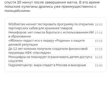
спустя 20 минут после завершения матча. В это время
польские хулиганы дрались уже преимущественно с
полицейскими.
Wildberries начнет тестировать программу по открытию
18:53
партнерских хабов для хранения товаров
Никифоров: нет смысла бороться с использованием ИИ
17:15
в образовании
«Яблоко» подаст иск к лидеру «Родины» о защите
17:15
деловой репутации
До 12 лет колонии получили создатели финансовой
17:15
пирамиды АФК «Наследие»
Минцифры не планирует ограничивать детям доступ к
16:51
соцсетям
Гидрометцентр: жара спадет в Москве в выходные
15:45