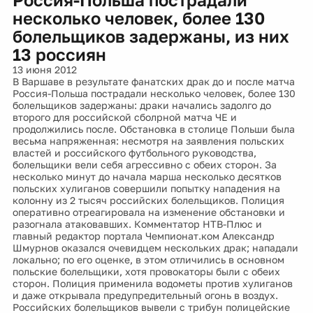
несколько человек, более 130
болельщиков задержаны, из них
13 россиян
13 июня 2012
В Варшаве в результате фанатских драк до и после матча
Россия-Польша пострадали несколько человек, более 130
болельщиков задержаны: драки начались задолго до
второго для российской сболрной матча ЧЕ и
продолжились после. Обстановка в столице Польши была
весьма напряженная: несмотря на заявления польских
властей и российского футбольного руководства,
болельщики вели себя агрессивно с обеих сторон. За
несколько минут до начала марша несколько десятков
польских хулиганов совершили попытку нападения на
колонну из 2 тысяч российских болельщиков. Полиция
оперативно отреагировала на изменение обстановки и
разогнала атаковавших. Комментатор НТВ-Плюс и
главный редактор портала Чемпионат.ком Александр
Шмурнов оказался очевидцем нескольких драк; нападали
локально; по его оценке, в этом отличились в основном
польские болельщики, хотя провокаторы были с обеих
сторон. Полиция применила водометы против хулиганов
и даже открывала предупредительный огонь в воздух.
Российских болельщиков вывели с трибун полицейские