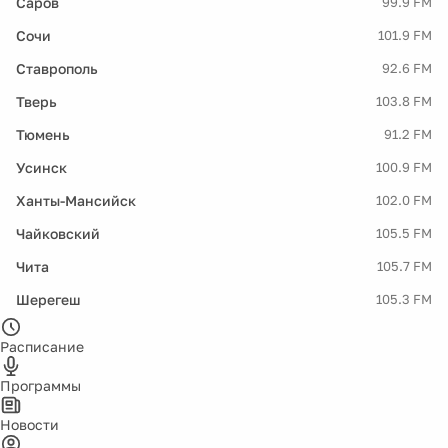
Саров
99.9 FM
Сочи
101.9 FM
Ставрополь
92.6 FM
Тверь
103.8 FM
Тюмень
91.2 FM
Усинск
100.9 FM
Ханты-Мансийск
102.0 FM
Чайковский
105.5 FM
Чита
105.7 FM
Шерегеш
105.3 FM
Расписание
Программы
Новости