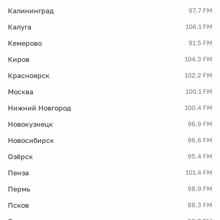
Калининград
97.7 FM
Калуга
106.1 FM
Кемерово
91.5 FM
Киров
104.3 FM
Красноярск
102.2 FM
Москва
100.1 FM
Нижний Новгород
100.4 FM
Новокузнецк
96.9 FM
Новосибирск
96.6 FM
Озёрск
95.4 FM
Пенза
101.4 FM
Пермь
98.9 FM
Псков
88.3 FM