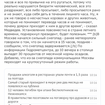
часов и все по привычке на это ругаться, потому что
реально нарушается биоритм человеческий, все это
раздражает, все либо просыпают, либо просыпаются рано
и не знают, куда себя деть в течение лишнего часа. Ну, я
уж не говорю о несчастных коровах и других животных,
которые не понимают перевода часов и не понимают,
почему доярки приходят к ним в другое время", - сказал
Медведев. Установление повсеместно в стране летнего
времени, подчеркнул президент, будет полезным. *** [b]В
Москве начался сильный снегопад - ранее метеорологи
говорили о том, что он начнется в 15 часов, позднее -
сообщили, что снегопад задерживается.[/b] По
информации Гидрометцентра, до 10 вечера в столице
выпадет 30 процентов от месячной нормы осадков.
Добавлю, что из-за снегопада коммунальщики Москвы
переходят на круглосуточный режим работы.
Продажи алкоголя в ресторанах упали почти в 1,5 раза
10:16
за полгода
Самый старый президент в мире уже два месяца не
10:16
появлялся на публике
12 человек погибли при атаке беспилотников на
10:16
Нижнекамск
В правительстве посетовали на поговорку про дураков и
10:16
дороги