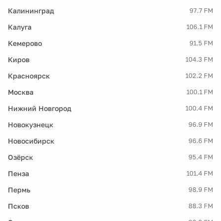
Калининград
97.7 FM
Калуга
106.1 FM
Кемерово
91.5 FM
Киров
104.3 FM
Красноярск
102.2 FM
Москва
100.1 FM
Нижний Новгород
100.4 FM
Новокузнецк
96.9 FM
Новосибирск
96.6 FM
Озёрск
95.4 FM
Пенза
101.4 FM
Пермь
98.9 FM
Псков
88.3 FM