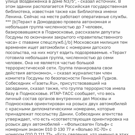
улице Воздвиженка в доме N3/5", - сказал источник. В
этом здании располагается Российская государственная
библиотека, известная также как Библиотека имени
Ленина. Сейчас на месте работают оперативные службы.
*** [b]Теракт в Домодедово провела автономная и
небольшая группа численностью до 7 человек,
базировавшаяся в Подмосковье, рассказали депутаты
Госдумы по окончании закрытого «правительственного
часа» с главами спецслужб.[/b] Московская милиция тем
временем ищет автомобили с номерами датского
посольства, на них могут ездить подозреваемые. «Теракт
готовила небольшая группа, численностью до семи
человек. Она не является частью большой
террористической сети. Группа планировала свои
действия автономно», – сказал журналистам член
комитета Госдумы по безопасности Геннадий Гудков.
Собеседник «Газеты.Ru», присутствовавший на
заседании, сказал также, что группа террористов имела
базу в Подмосковье. ИТАР-ТАСС сообщает, что весь
личный состав органов внутренних дел Москвы и
Подмосковья ориентирован на розыск двух автомобилей
с красными дипломатическими номерами, которые
принадлежат посольству Дании. Собеседник агентства
утверждает, что есть «соответствующая ориентировка на
розыск двух автомобилей – «Фольксваген Гольф» с
номерным знаком 010 D 130 77 и «Вольво XC-70» с
номером 010 D 111 77». «Есть сведения, что именно в этих