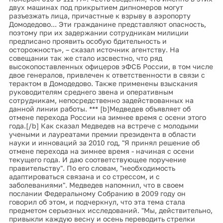
двух машинах под прикрытием дипномеров могут
разъезжать лица, причастные к взрыву в аэропорту
Домодедово... Эти гражданине представляют опасность,
поэтому при их задержании сотрудникам милиции
предписано проявить особую бдительность и
осторожность», – сказал источник агентству. На
совещании так же стало изсвестно, что ряд
высокопоставленных офицеров эФСБ России, в том числе
двое генералов, привлечен к ответственности в связи с
терактом в Домодедово. Также применены взыскания
руководителям среднего звена и оперативным
сотрудникам, непосредственно задействованных на
данной линии работы. *** [b]Медведев объявляет об
отмене перехода России на зимнее время с осени этого
года.[/b] Как сказал Медведев на встрече с молодыми
учеными и лауреатами премии президента в области
науки и инноваций за 2010 год, "Я принял решение об
отмене перехода на зимнее время - начиная с осени
текущего года. И даю соответствующее поручение
правительству". По его словам, "необходимость
адаптироваться связана и со стрессом, и с
заболеваниями". Медведев напомнил, что в своем
послании Федеральному Собранию в 2009 году он
говорил об этом, и подчеркнул, что эта тема стала
предметом серьезных исследований. "Мы, действительно,
привыкли каждую весну и осень переводить стрелки