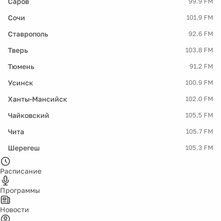
Саров
99.9 FM
Сочи
101.9 FM
Ставрополь
92.6 FM
Тверь
103.8 FM
Тюмень
91.2 FM
Усинск
100.9 FM
Ханты-Мансийск
102.0 FM
Чайковский
105.5 FM
Чита
105.7 FM
Шерегеш
105.3 FM
Расписание
Программы
Новости