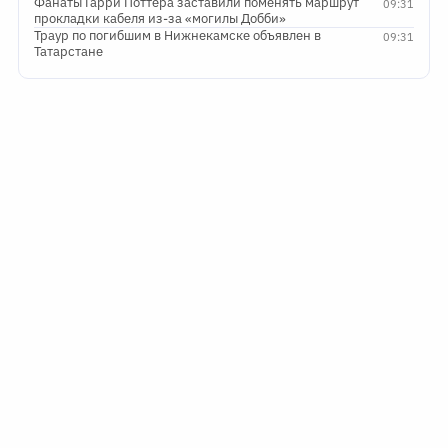
Фанаты Гарри Поттера заставили поменять маршрут
09:31
прокладки кабеля из-за «могилы Добби»
Траур по погибшим в Нижнекамске объявлен в
09:31
Татарстане