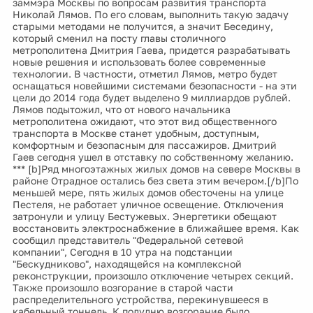
заммэра Москвы по вопросам развития транспорта
Николай Лямов. По его словам, выполнить такую задачу
старыми методами не получится, а значит Беседину,
который сменил на посту главы столичного
метрополитена Дмитрия Гаева, придется разрабатывать
новые решения и использовать более современные
технологии. В частности, отметил Лямов, метро будет
оснащаться новейшими системами безопасности - на эти
цели до 2014 года будет выделено 9 миллиардов рублей.
Лямов подытожил, что от нового начальника
метрополитена ожидают, что этот вид общественного
транспорта в Москве станет удобным, доступным,
комфортным и безопасным для пассажиров. Дмитрий
Гаев сегодня ушел в отставку по собственному желанию.
*** [b]Ряд многоэтажных жилых домов на севере Москвы в
районе Отрадное остались без света этим вечером.[/b]По
меньшей мере, пять жилых домов обесточены на улице
Пестеля, не работает уличное освещение. Отключения
затронули и улицу Бестужевых. Энергетики обещают
восстановить электроснабжение в ближайшее время. Как
сообщил представитель "Федеральной сетевой
компании", Сегодня в 10 утра на подстанции
"Бескудниково", находящейся на комплексной
реконструкции, произошло отключение четырех секций.
Также произошло возгорание в старой части
распределительного устройства, перекинувшееся в
кабельный тоннель. К полудню возгорание было