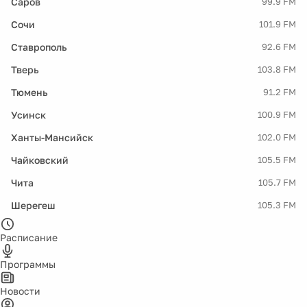
Саров
99.9 FM
Сочи
101.9 FM
Ставрополь
92.6 FM
Тверь
103.8 FM
Тюмень
91.2 FM
Усинск
100.9 FM
Ханты-Мансийск
102.0 FM
Чайковский
105.5 FM
Чита
105.7 FM
Шерегеш
105.3 FM
Расписание
Программы
Новости