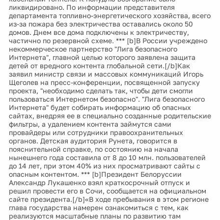
ликвидировано. По информации представителя
департамента топливно-энергетического хозяйства, всего
из-за пожара без электричества оставались около 50
домов. Днем все дома подключены к электричеству,
частично по резервной схеме. *** [b]В России учреждено
некоммерческое партнерство "Лига безопасного
Интернета", главной целью которого заявлена защита
детей от вредного контента глобальной сети.[/b]Как
заявил министр связи и массовых коммуникаций Игорь
Щеголев на пресс-конференции, посвященной запуску
проекта, "необходимо сделать так, чтобы дети смогли
пользоваться Интернетом безопасно". "Лига безопасного
Интернета" будет собирать информацию об опасных
сайтах, внедряя ее в специально созданные родительские
фильтры, а удалением контента займутся сами
провайдеры или сотрудники правоохранительных
органов. Детская аудитория Рунета, говорится в
пояснительной справке, по состоянию на начала
нынешнего года составила от 8 до 10 млн. пользователей
до 14 лет, при этом 40% из них просматривают сайты с
опасным контентом. *** [b]Президент Белоруссии
Александр Лукашенко взял краткосрочный отпуск и
решил провести его в Сочи, сообщается на официальном
сайте президента.[/b]«В ходе пребывания в этом регионе
глава государства намерен ознакомиться с тем, как
реализуются масштабные планы по развитию там