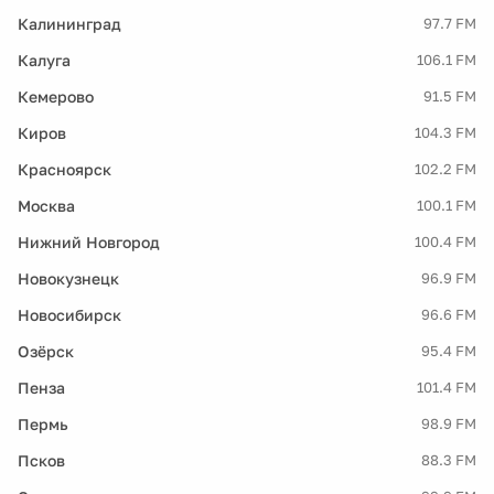
Калининград
97.7 FM
Калуга
106.1 FM
Кемерово
91.5 FM
Киров
104.3 FM
Красноярск
102.2 FM
Москва
100.1 FM
Нижний Новгород
100.4 FM
Новокузнецк
96.9 FM
Новосибирск
96.6 FM
Озёрск
95.4 FM
Пенза
101.4 FM
Пермь
98.9 FM
Псков
88.3 FM