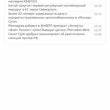
наследия ЮНЕСКО
Китай запустит первый регулярный контейнерный
22:34
маршрут в ЕС через Севморпуть
Более 20 человек задержаны по делу о
22:12
незарегистрированных криптообменниках в «Москва-
Сити»
Минздрав добавил в ЖНВЛП препарат «Энхерту»
22:12
«Флит Лизинг» купил бывшую «дочку» Mercedes-Benz
21:39
Сенат США одобрил законопроект об ужесточении
21:08
санкций против РФ