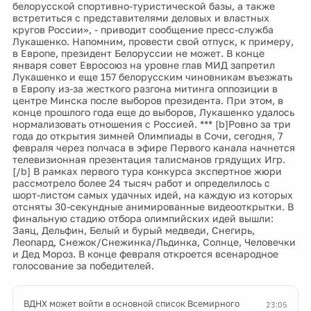
белорусской спортивно-туристической базы, а также
встретиться с представителями деловых и властных
кругов России», - приводит сообщение пресс-служба
Лукашенко. Напомним, провести свой отпуск, к примеру,
в Европе, президент Белоруссии не может. В конце
января совет Евросоюз на уровне глав МИД запретил
Лукашенко и еще 157 белорусским чиновникам въезжать
в Европу из-за жесткого разгона митинга оппозиции в
центре Минска после выборов президента. При этом, в
конце прошлого года еще до выборов, Лукашенко удалось
нормализовать отношения с Россией. *** [b]Ровно за три
года до открытия зимней Олимпиады в Сочи, сегодня, 7
февраля через полчаса в эфире Первого канала начнется
телевизионная презентация талисманов грядущих Игр.
[/b] В рамках первого тура конкурса экспертное жюри
рассмотрело более 24 тысяч работ и определилось с
шорт-листом самых удачных идей, на каждую из которых
отсняты 30-секундные анимированные видеооткрытки. В
финальную стадию отбора олимпийских идей вышли:
Заяц, Дельфин, Белый и бурый медведи, Снегирь,
Леопард, Снежок/Снежинка/Льдинка, Солнце, Человечки
и Дед Мороз. В конце февраля откроется всенародное
голосование за победителей.
ВДНХ может войти в основной список Всемирного
23:05