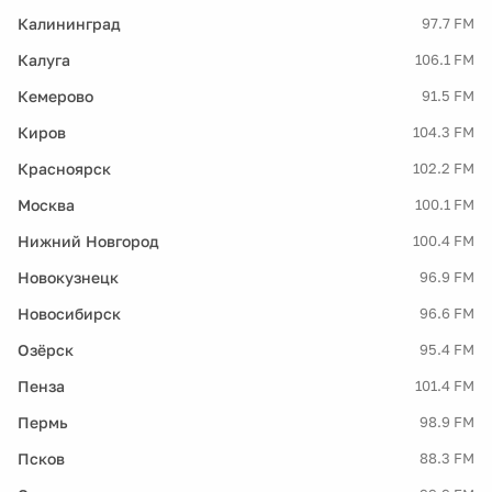
Калининград
97.7 FM
Калуга
106.1 FM
Кемерово
91.5 FM
Киров
104.3 FM
Красноярск
102.2 FM
Москва
100.1 FM
Нижний Новгород
100.4 FM
Новокузнецк
96.9 FM
Новосибирск
96.6 FM
Озёрск
95.4 FM
Пенза
101.4 FM
Пермь
98.9 FM
Псков
88.3 FM