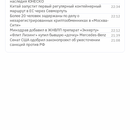
наследия ЮНЕСКО
Китай запустит первый регулярный контейнерный
22:34
маршрут в ЕС через Севморпуть
Более 20 человек задержаны по делу о
22:12
незарегистрированных криптообменниках в «Москва-
Сити»
Минздрав добавил в ЖНВЛП препарат «Энхерту»
22:12
«Флит Лизинг» купил бывшую «дочку» Mercedes-Benz
21:39
Сенат США одобрил законопроект об ужесточении
21:08
санкций против РФ