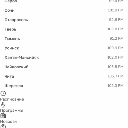
Саров
99.9 FM
Сочи
101.9 FM
Ставрополь
92.6 FM
Тверь
103.8 FM
Тюмень
91.2 FM
Усинск
100.9 FM
Ханты-Мансийск
102.0 FM
Чайковский
105.5 FM
Чита
105.7 FM
Шерегеш
105.3 FM
Расписание
Программы
Новости