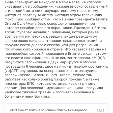
вице-президент не находился в том месте, на которое
указывается в сообщении», - сказал высокопоставленный
египетский источник государственному новостному
интернет-порталу Al Ahram. Сегодня утром телеканала
Фокс Ньюс сообщал о том, что на вице-президента Египта
Омара Сулеймана было совершено нападение, при
котором погибли двое его охранников. Президент Египта
Хосни Мубарак назначил Сулеймана, который ранее
возглавлял египетскую разведку, вице-президентом
вскоре после начала антиправительственных акций, и
поручил вести диалог с оппозицией для разрешения
политического кризиса в стране. Что касается взрыва на
газопровОде, который произошел в Египте сегодня утром -
его власти еще официально не комментировали. *** [b]В
результате столкновения двух маршруток в Москве
пострадали 6 человек, двое из них - в тяжелом состоянии.
[/b]ДТП случилось на северо-востоке - столкнулись
пассажирские "Газель" и Ford Transit , сейчас там
работает несколько бригад "скорой помощи", а также
инспекторы ДПС, которые устанавливают причину
аварии. Два человека - мужчина и женщина - получили
наиболее тяжелые травмы и госпитализированы в
больницу имени Боткина.
ВДНХ может войти в основной список Всемирного
23:05