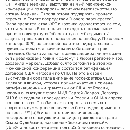
ФРГ Ангела Меркель, выступая на 47-й Мюнхенской
конференции по вопросам политики безопасности. По
словам Меркель, Европа готова поддержать процесс
перемен в Египте посредством "нового партнерства".
Глава правительства ФРГ выразила удовлетворение тем,
что ситуация в Египте начала входить в нормальное
русло и подчеркнула "абсолютную необходимость"
защиты права местного населения на свободу. По словам
канцлера ФРГ, во внешней политике лидеры должны
руководствоваться принципами соблюдения прав
человека. Однако западная модель демократии не может
быть реализована "один к одному" в любом регионе мира,
добавила Меркель. Добавлю, что сегодня на этой же
Мюнхенской конференции состоится ратификация
договора США и России по СНВ. На это в своем
выступлении обратила внимание госсекретарь США
Хиллари Клинтон, которая примет участие в обмене
ратификационными грамотами от США, от России,
напомню, выступит глава МИД Сергей Лавров. Договор
СНВ был подписан президентами России и США в апреле
прошлого года. Он обязывает стороны за семь лет
сократить суммарное количество боезарядов примерно
на треть. *** [b]Египет категорически опроверг
информацию о покушении на вице-президента страны
Омара Сулеймана, назвав ее «безосновательной».
[/b]«Эта новость не имеет под собой никакого основания,