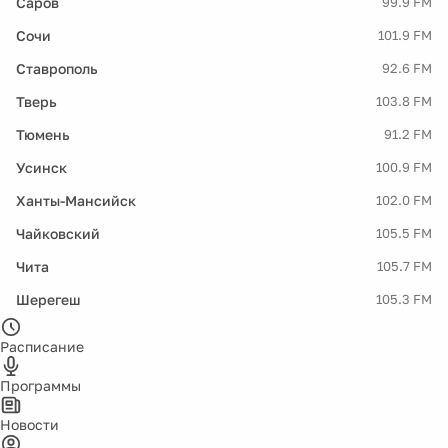
Саров
99.9 FM
Сочи
101.9 FM
Ставрополь
92.6 FM
Тверь
103.8 FM
Тюмень
91.2 FM
Усинск
100.9 FM
Ханты-Мансийск
102.0 FM
Чайковский
105.5 FM
Чита
105.7 FM
Шерегеш
105.3 FM
Расписание
Программы
Новости