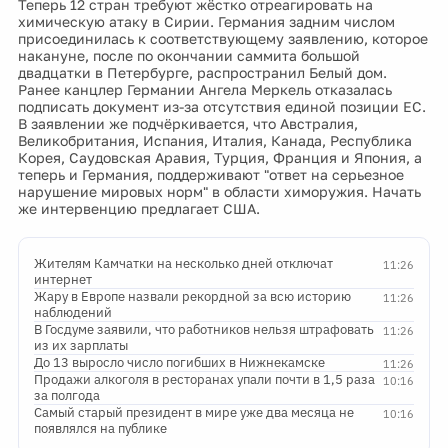
Теперь 12 стран требуют жёстко отреагировать на
химическую атаку в Сирии. Германия задним числом
присоединилась к соответствующему заявлению, которое
накануне, после по окончании саммита большой
двадцатки в Петербурге, распространил Белый дом.
Ранее канцлер Германии Ангела Меркель отказалась
подписать документ из-за отсутствия единой позиции ЕС.
В заявлении же подчёркивается, что Австралия,
Великобритания, Испания, Италия, Канада, Республика
Корея, Саудовская Аравия, Турция, Франция и Япония, а
теперь и Германия, поддерживают "ответ на серьезное
нарушение мировых норм" в области химоружия. Начать
же интервенцию предлагает США.
Жителям Камчатки на несколько дней отключат
11:26
интернет
Жару в Европе назвали рекордной за всю историю
11:26
наблюдений
В Госдуме заявили, что работников нельзя штрафовать
11:26
из их зарплаты
До 13 выросло число погибших в Нижнекамске
11:26
Продажи алкоголя в ресторанах упали почти в 1,5 раза
10:16
за полгода
Самый старый президент в мире уже два месяца не
10:16
появлялся на публике