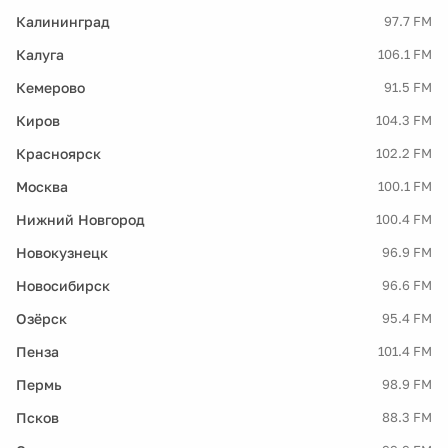
Калининград
97.7 FM
Калуга
106.1 FM
Кемерово
91.5 FM
Киров
104.3 FM
Красноярск
102.2 FM
Москва
100.1 FM
Нижний Новгород
100.4 FM
Новокузнецк
96.9 FM
Новосибирск
96.6 FM
Озёрск
95.4 FM
Пенза
101.4 FM
Пермь
98.9 FM
Псков
88.3 FM