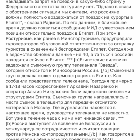
накладывать запрет на поездки в какую-либо страну у
Федерального агентства по туризму нет. "Однако в связи
с обострением ситуации мы считаем, что россияне
должны полностью воздержаться от поездок на курорты в
Египет", - сказал Радьков. По его данным, в ближайшее
время должно появиться сообщение МИД с ужесточением
позиции относительно поездок в Египет. При этом в
Ростуризме, как ранее в Минспортуризме, предупредили
туроператоров об уголовной ответственности за отправку
туристов в охваченный беспорядками Египет. Сегодня же
в ведомстве обновили данные - не 40, а 75 тысяч россиян
находятся сейчас в Египте. *** [b]Египетские силовики
задержали съемочную группу телеканала "Звезда",
который относится к Минобороны России. [/b] Съемочная
группа делала сюжет о демонстрациях в Египте. Как
сообщили представители телеканала, "сегодня примерно
в 17-18 часов корреспондент Аркадий Назаренко и
оператор Альгис Никульскис были задержаны силовыми
структурами Египта. Съемочная группа направлялись с
места съемок в телецентр для передачи отснятого
материала в Москву. Где журналисты находятся в
настоящее время, руководству телеканала не известно.
Вот уже в течение часа с ними нет никакой связи. ***
[b]Россия выступает за вовлечение Белоруссии в
международное сотрудничество и считает санкции
против Минска контрпродуктивными.[/b] Как говорится в
комментарии официального представителя МИД