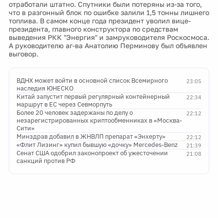
отработали штатно. Спутники были потеряны из-за того,
что в разгонный блок по ошибке залили 1,5 тонны лишнего
топлива. В самом конце года президент уволил вице-
президента, главного конструктора по средствам
выведения РКК "Энергия" и замруководителя Роскосмоса.
А руководителю аг-ва Анатолию Перминову был объявлен
выговор.
ВДНХ может войти в основной список Всемирного
23:05
наследия ЮНЕСКО
Китай запустит первый регулярный контейнерный
22:34
маршрут в ЕС через Севморпуть
Более 20 человек задержаны по делу о
22:12
незарегистрированных криптообменниках в «Москва-
Сити»
Минздрав добавил в ЖНВЛП препарат «Энхерту»
22:12
«Флит Лизинг» купил бывшую «дочку» Mercedes-Benz
21:39
Сенат США одобрил законопроект об ужесточении
21:08
санкций против РФ