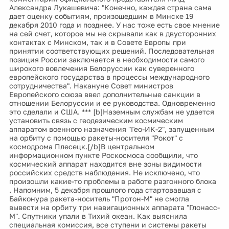
Александра Лукашевича: "Конечно, каждая страна сама
дает оценку событиям, произошедшим в Минске 19
декабря 2010 года и позднее. У нас тоже есть свое мнение
на сей счет, которое мы не скрывали как в двусторонних
контактах с Минском, так и в Совете Европы при
принятии соответствующих решений. Последовательная
позиция России заключается в необходимости самого
широкого вовлечения Белоруссии как суверенного
европейского государства в процессы международного
сотрудничества". Накануне Совет министров
Европейского союза ввел дополнительные санкции в
отношении Белоруссии и ее руководства. Одновременно
это сделали и США. *** [b]Наземным службам не удается
установить связь с геодезическим космическим
аппаратом военного назначения "Гео-ИК-2", запущенным
на орбиту с помощью ракеты-носителя "Рокот" с
космодрома Плесецк.[/b]В центральном
информационном пункте Роскосмоса сообщили, что
космический аппарат находится вне зоны видимости
российских средств наблюдения. Не исключено, что
произошли какие-то проблемы в работе разгонного блока
. Напомним, 5 декабря прошлого года стартовавшая с
Байконура ракета-носитель "Протон-М" не смогла
вывести на орбиту три навигационных аппарата "Глонасс-
М". Спутники упали в Тихий океан. Как выяснила
специальная комиссия, все ступени и системы ракеты