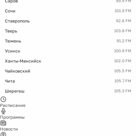
Саров
99.9 FM
Сочи
101.9 FM
Ставрополь
92.6 FM
Тверь
103.8 FM
Тюмень
91.2 FM
Усинск
100.9 FM
Ханты-Мансийск
102.0 FM
Чайковский
105.5 FM
Чита
105.7 FM
Шерегеш
105.3 FM
Расписание
Программы
Новости