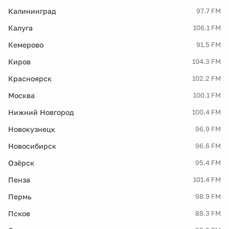
Калининград
97.7 FM
Калуга
106.1 FM
Кемерово
91.5 FM
Киров
104.3 FM
Красноярск
102.2 FM
Москва
100.1 FM
Нижний Новгород
100.4 FM
Новокузнецк
96.9 FM
Новосибирск
96.6 FM
Озёрск
95.4 FM
Пенза
101.4 FM
Пермь
98.9 FM
Псков
88.3 FM