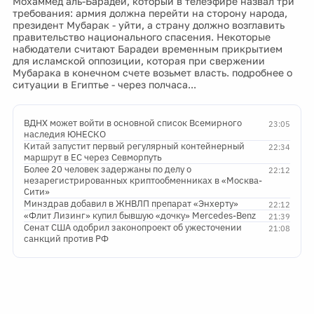
Мохаммед аль-Барадеи, который в телеэфире назвал три
требования: армия должна перейти на сторону народа,
президент Мубарак - уйти, а страну должно возглавить
правительство национального спасения. Некоторые
набюдатели считают Барадеи временным прикрытием
для исламской оппозиции, которая при свержении
Мубарака в конечном счете возьмет власть. подробнее о
ситуации в Египтье - через полчаса...
ВДНХ может войти в основной список Всемирного
23:05
наследия ЮНЕСКО
Китай запустит первый регулярный контейнерный
22:34
маршрут в ЕС через Севморпуть
Более 20 человек задержаны по делу о
22:12
незарегистрированных криптообменниках в «Москва-
Сити»
Минздрав добавил в ЖНВЛП препарат «Энхерту»
22:12
«Флит Лизинг» купил бывшую «дочку» Mercedes-Benz
21:39
Сенат США одобрил законопроект об ужесточении
21:08
санкций против РФ