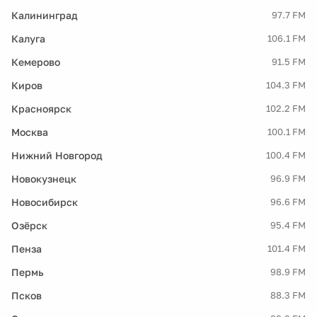
Калининград
97.7 FM
Калуга
106.1 FM
Кемерово
91.5 FM
Киров
104.3 FM
Красноярск
102.2 FM
Москва
100.1 FM
Нижний Новгород
100.4 FM
Новокузнецк
96.9 FM
Новосибирск
96.6 FM
Озёрск
95.4 FM
Пенза
101.4 FM
Пермь
98.9 FM
Псков
88.3 FM