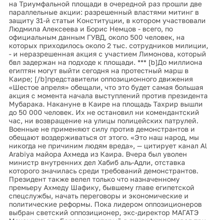
на Триумфальной площади в очередной раз прошли две
параллельные акции: разрешенный властями митинг в
защиту 31-й статьи Конституции, в котором участвовали
Людмила Алексеева и Борис Немцов - всего, по
официальным данным ГУВД, около 500 человек, на
которых приходилось около 2 тыс. сотрудников милиции,
- и неразрешенная акция с участием Лимонова, который
бвл задержан на подходе к площади. *** [b]До миллиона
египтян могут выйти сегодня на протестный марш в
Каире; [/b]представители оппозиционного движения
«Шестое апреля» обещали, что это будет самая большая
акция с момента начала выступлений против президента
Мубарака. Накануне в Каире на площадь Тахрир вышли
до 50 000 человек. Их не остановил ни комендантский
час, ни возвращение на улицы полицейских патрулей.
Военные не применяют силу против демонстрантов и
обещают воздерживаться от этого. «Это наш народ, мы
никогда не причиним людям вреда», — цитирует канал Al
Arabiya майора Ахмеда из Каира. Вчера был уволен
министр внутренних дел Хабиб аль-Адли, отставка
которого значилась среди требований демонстрантов.
Президент также велел только что назначенному
премьеру Ахмеду Шафику, бывшему главе египетской
спецслужбы, начать переговоры и экономические и
политические реформы. Пока лидером оппозиционеров
выбран светский оппозиционер, экс-директор МАГАТЭ