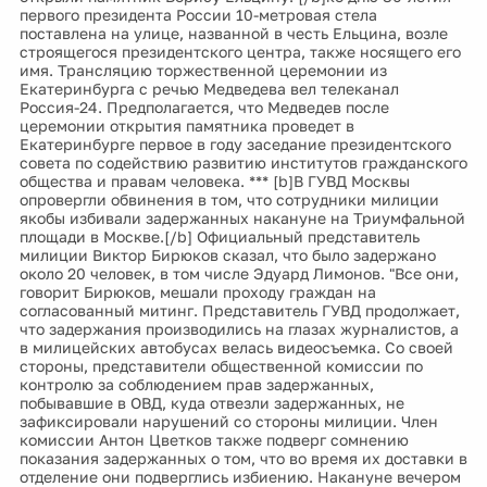
первого президента России 10-метровая стела
поставлена на улице, названной в честь Ельцина, возле
строящегося президентского центра, также носящего его
имя. Трансляцию торжественной церемонии из
Екатеринбурга с речью Медведева вел телеканал
Россия-24. Предполагается, что Медведев после
церемонии открытия памятника проведет в
Екатеринбурге первое в году заседание президентского
совета по содействию развитию институтов гражданского
общества и правам человека. *** [b]В ГУВД Москвы
опровергли обвинения в том, что сотрудники милиции
якобы избивали задержанных накануне на Триумфальной
площади в Москве.[/b] Официальный представитель
милиции Виктор Бирюков сказал, что было задержано
около 20 человек, в том числе Эдуард Лимонов. "Все они,
говорит Бирюков, мешали проходу граждан на
согласованный митинг. Представитель ГУВД продолжает,
что задержания производились на глазах журналистов, а
в милицейских автобусах велась видеосъемка. Со своей
стороны, представители общественной комиссии по
контролю за соблюдением прав задержанных,
побывавшие в ОВД, куда отвезли задержанных, не
зафиксировали нарушений со стороны милиции. Член
комиссии Антон Цветков также подверг сомнению
показания задержанных о том, что во время их доставки в
отделение они подверглись избиению. Накануне вечером