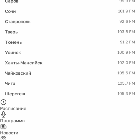
Саров
99.9 FM
Сочи
101.9 FM
Ставрополь
92.6 FM
Тверь
103.8 FM
Тюмень
91.2 FM
Усинск
100.9 FM
Ханты-Мансийск
102.0 FM
Чайковский
105.5 FM
Чита
105.7 FM
Шерегеш
105.3 FM
Расписание
Программы
Новости