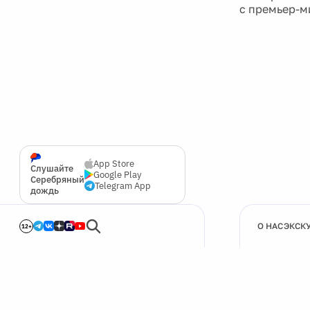
с премьер-
App Store
Слушайте
Google Play
Серебряный
Telegram App
дождь
О НАС
ЭКСК
12+