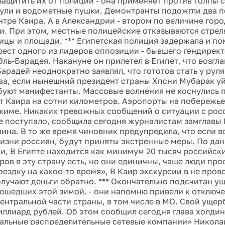
защитить их от полиции - она применяет против толпы с
ули и водометные пушки. Демонтранты подожгли два 
нтре Каира. А в Александрии - втором по величине горо
и. При этом, местные полицейские отказываются стрел
ицы и площади. *** Египетская полиция задержала и п
ест одного из лидеров оппозиции - бывшего гендирек
ль-Барадея. Накануне он прилетел в Египет, что возгл
арадей неоднократно заявлял, что гототов стать у руля
ва, если нынешний президент страны Хпсни Мубарак уйд
ебуют манифестанты. Массовые волнения не коснулись 
т Каира на сотни километров. Аэропорты на побережье
име. Никаких тревожных сообщений о ситуации с ро
е поступало, сообщила сегодня журналистам замглавы
ина. В то же время чиновник предупредила, что если в
жизни россиян, будут приняты экстренные меры. По да
и, В Египте находится как минимум 20 тысяч российски
ров в эту страну есть, но они единичны, чаще люди прос
ездку на какое-то время», В Каир экскурсии в не провод
олучают деньги обратно. *** Окончательно подсчитан у
ошедших этой зимой. - они напомню привели к отключ
центральной части страны, в том числе в МО. Свой ущер
иллиард рублей. Об этом сообщил сегодня глава холдин
льные распределительные сетевые компании» Николай