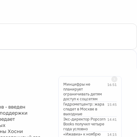
Минцифры не
16:51
планирует
ограничивать детям
доступ к соцсетям
Гидрометцентр: жара
15:45
ов - введен
спадет в Москве в
я поддержки
выходные
редает
Экс-директор Popcorn
14:41
Books получил четыре
ых
года условно
аны Хосни
«Ижавиа» к ноябрю
14:15