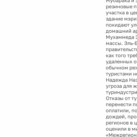
Мубарака и 
резиновые п
участка в це
здание мэри
покидают ул
домашний ар
Мухаммеда Э
массы. Эль-Б
правительст
как того тр
удаленных о
обычном реж
туристами н
Надежда Наз
угроза для 
туриндустри
Отказы от ту
перенести по
оплатили, п
дождей, про
регионов в 
оценили в м
«Межрегиона