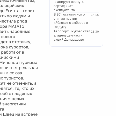
лезоточивый газ,
планирует вернуть
полицейских
сертификат
эксплуатанта
де Египта - горит
В ВС поступил иск о
14:15
ять по людям и
снятии партии
оместила рпод
«Яблоко» с выборов в
тора МАГАТЭ
Госдуму
авить народные
Аэропорт Внуково стал
13:30
владельцем части
 нового
акций Домодедово
ет в отставку,
пока курортов,
 работают в
ссийскими
 Минспорттуризма
озникнет реальная
нным союза
х туристов.
ят не отменить, а
ятся, те, кто их
щерб от ледяных
ениям целых
б энергетики
га
 Швец на встрече