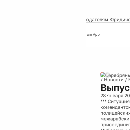
События
Контакты
О нас
Экскурсии
Silver Studio
Рекламодателям
Юридиче
Слушайте
App Store
Google Play
Telegram App
Серебряный
дождь
12+
Реклама
/
Новости
/
Выпус
28 января 20
*** Ситуация
комендантск
полицейских
межарабский
присоединит