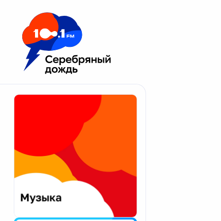
Москва 100.1 FM
Апатиты
Астрахань
Волгоград
Вологда
Екатеринбург
Иваново
Казань
Калининград
Калуга