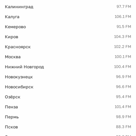
Калининград
97.7 FM
Калуга
106.1 FM
Кемерово
91.5 FM
Киров
104.3 FM
Красноярск
102.2 FM
Москва
100.1 FM
Нижний Новгород
100.4 FM
Новокузнецк
96.9 FM
Новосибирск
96.6 FM
Озёрск
95.4 FM
Пенза
101.4 FM
Пермь
98.9 FM
Псков
88.3 FM