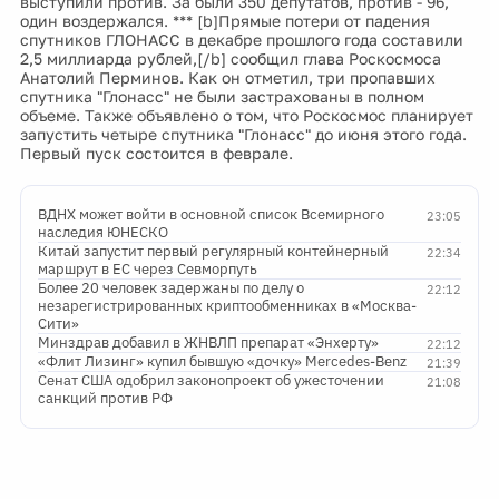
выступили против. За были 350 депутатов, против - 96,
один воздержался. *** [b]Прямые потери от падения
спутников ГЛОНАСС в декабре прошлого года составили
2,5 миллиарда рублей,[/b] сообщил глава Роскосмоса
Анатолий Перминов. Как он отметил, три пропавших
спутника "Глонасс" не были застрахованы в полном
объеме. Также объявлено о том, что Роскосмос планирует
запустить четыре спутника "Глонасс" до июня этого года.
Первый пуск состоится в феврале.
ВДНХ может войти в основной список Всемирного
23:05
наследия ЮНЕСКО
Китай запустит первый регулярный контейнерный
22:34
маршрут в ЕС через Севморпуть
Более 20 человек задержаны по делу о
22:12
незарегистрированных криптообменниках в «Москва-
Сити»
Минздрав добавил в ЖНВЛП препарат «Энхерту»
22:12
«Флит Лизинг» купил бывшую «дочку» Mercedes-Benz
21:39
Сенат США одобрил законопроект об ужесточении
21:08
санкций против РФ