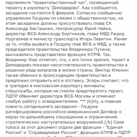
парламенте "правительственный час", посвященный
теракту в аэропорту "Домодедово". Как сообщается,
заседание состоится 8 февраля. Согласно сообщению
управления Госдумы по связям с общественностью, на
этом заседании должны присутствовать глава СК
Александр Бастрыкин, генпрокурор Юрий Чайка,
директор ФСБ Александр Бортников, глава МВД Рашид
Нургалиев и министр транспорта Игорь Левитин. Ранее
за то, чтобы вызвать в Госдуму глав ФСБ и МВД, а также
председателя правительства Владимира Путина,
высказались представители фракции КПРФ. Так,
Владимир Улас отметил, что, с его точки зрения, теракт в
Домодедово показал несостоятельность правительства в
решении ряда вопросов в жизни страны. Виктор Илюхин
также обвинил в происходящем правительство и
предложил отправить его в отставку. Эсеры считают, что
в трагедии в московском аэропорту виноваты
спецслужбы, которые не смогли предотвратить теракт,
ЛДПР обвиняет директора ФСБ Москвы и отмечает
слабую работу с осведомителями. *** [b]Ну, а главная
новость сегодняшнего заседания - Госдума
ратифицировала российско-американский Договор о
мерах по дальнейшему сокращению и ограничению
стратегических наступательных вооружений.[/b] Свои
голоса за этот документ отдали две фракции - "Единая
Россия" и "Справедливая Россия"; фракции КПРФ и ЛДПР