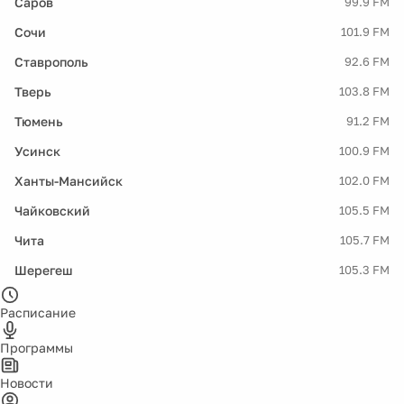
Саров
99.9 FM
Сочи
101.9 FM
Ставрополь
92.6 FM
Тверь
103.8 FM
Тюмень
91.2 FM
Усинск
100.9 FM
Ханты-Мансийск
102.0 FM
Чайковский
105.5 FM
Чита
105.7 FM
Шерегеш
105.3 FM
Расписание
Программы
Новости