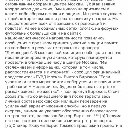
сегодняшним сборам в центре Москвы. [/b]Как заявил
координатор движения, "мы никого не призываем к
каким-либо сборам сегодня и акциям. Мы резко осуждаем
людей, которые пытаются делать политику на крови. Мы
предостерегаем всех от возможных провокаций и
подстав". Ранее в социальных сетях, блогах, на форумах
футбольных болельщиков и на сайтах
националистической направленности появились
сообщения с призывом принять участие в акции памяти
по погибшим в результате теракта в аэропорту
"Домодедово". В московской милиции пообещали пресечь
несанкционированную акцию, которую планируется
провести в ближайшие часу в центре Москвы. "Мы
отслеживаем информацию, которая, в том числе,
распространяется в интернете", - сообщил официальный
представитель ГУВД Москвы Виктор Бирюков. "Если
участники этого мероприятия соберутся и не подчинятся
требованиям милиции, мы будем действовать строго в
рамках закона, но жестко", - подчеркнул Бирюков. Стоит
добавить, что со вчерашнего дня после теракта весь
личный состав московской милиции переведен на
усиленный вариант несения службы, но в первую
очередь, внимание уделяют обеспечению безопасности
на транспорте, рассказал Виктор Бирюков. *** [b]Госдума
вызовет на ковер силовиков и министра транспорта.
[/b]Спикер Госдумы Борис Грызлов предложил провести в