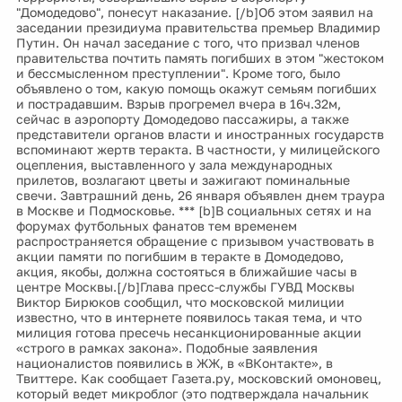
"Домодедово", понесут наказание. [/b]Об этом заявил на
заседании президиума правительства премьер Владимир
Путин. Он начал заседание с того, что призвал членов
правительства почтить память погибших в этом "жестоком
и бессмысленном преступлении". Кроме того, было
объявлено о том, какую помощь окажут семьям погибших
и пострадавшим. Взрыв прогремел вчера в 16ч.32м,
сейчас в аэропорту Домодедово пассажиры, а также
представители органов власти и иностранных государств
вспоминают жертв теракта. В частности, у милицейского
оцепления, выставленного у зала международных
прилетов, возлагают цветы и зажигают поминальные
свечи. Завтрашний день, 26 января объявлен днем траура
в Москве и Подмосковье. *** [b]В социальных сетях и на
форумах футбольных фанатов тем временем
распространяется обращение с призывом участвовать в
акции памяти по погибшим в теракте в Домодедово,
акция, якобы, должна состояться в ближайшие часы в
центре Москвы.[/b]Глава пресс-службы ГУВД Москвы
Виктор Бирюков сообщил, что московской милиции
известно, что в интернете появилось такая тема, и что
милиция готова пресечь несанкционированные акции
«строго в рамках закона». Подобные заявления
националистов появились в ЖЖ, в «ВКонтакте», в
Твиттере. Как сообщает Газета.ру, московский омоновец,
который ведет микроблог (это подтверждала начальник