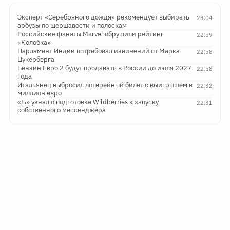
Эксперт «Серебряного дождя» рекомендует выбирать
23:04
арбузы по шершавости и полоскам
Российские фанаты Marvel обрушили рейтинг
22:59
«Колобка»
Парламент Индии потребовал извинений от Марка
22:58
Цукерберга
Бензин Евро 2 будут продавать в России до июля 2027
22:58
года
Итальянец выбросил лотерейный билет с выигрышем в
22:32
миллион евро
«Ъ» узнал о подготовке Wildberries к запуску
22:31
собственного мессенджера