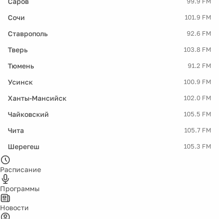
Саров
99.9 FM
Сочи
101.9 FM
Ставрополь
92.6 FM
Тверь
103.8 FM
Тюмень
91.2 FM
Усинск
100.9 FM
Ханты-Мансийск
102.0 FM
Чайковский
105.5 FM
Чита
105.7 FM
Шерегеш
105.3 FM
Расписание
Программы
Новости