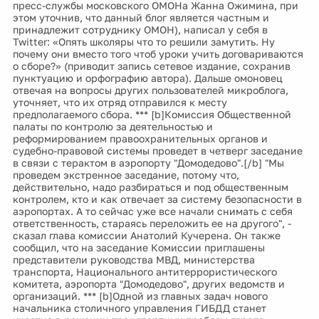
пресс-службы московского ОМОНа Жанна Ожимина, при
этом уточнив, что данный блог является частным и
принадлежит сотруднику ОМОН), написал у себя в
Twitter: «Опять школяры что то решили замутить. Ну
почему они вместо того чтоб уроки учить договариваются
о сборе?» (приводит запись сетевое издание, сохранив
пунктуацию и орфографию автора). Дальше омоновец
отвечая на вопросы других пользователей микроблога,
уточняет, что их отряд отправился к месту
предполагаемого сбора. *** [b]Комиссия Общественной
палаты по контролю за деятельностью и
реформированием правоохранительных органов и
судебно-правовой системы проведет в четверг заседание
в связи с терактом в аэропорту "Домодедово".[/b] "Мы
проведем экстренное заседание, потому что,
действительно, надо разбираться и под общественным
контролем, кто и как отвечает за систему безопасности в
аэропортах. А то сейчас уже все начали снимать с себя
ответственность, стараясь переложить ее на другого", -
сказал глава комиссии Анатолий Кучерена. Он также
сообщил, что на заседание Комиссии приглашены
представители руководства МВД, министерства
транспорта, Национального антитеррористического
комитета, аэропорта "Домодедово", других ведомств и
организаций. *** [b]Одной из главных задач нового
начальника столичного управления ГИБДД станет