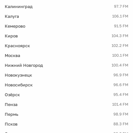
Калининград
97.7 FM
Калуга
106.1 FM
Кемерово
91.5 FM
Киров
104.3 FM
Красноярск
102.2 FM
Москва
100.1 FM
Нижний Новгород
100.4 FM
Новокузнецк
96.9 FM
Новосибирск
96.6 FM
Озёрск
95.4 FM
Пенза
101.4 FM
Пермь
98.9 FM
Псков
88.3 FM