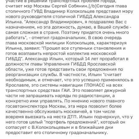
участие в решении транспортных проблем города,
считает мэр Москвы Сергей Собянин.[/b]Сегодня глава
столичного ГУВД Владимир Колокольцев представил мэру
нового руководителя столичной ГИБДД Александра
Ильина. "Александр Владимирович, я поздравляю Вас с
назначением, но эта должность, думаю, в Вашей службе -
самая сложная в стране. Поэтому придется очень много
работать", - отметил градоначальник. В свою очередь
глава московской милиции Колокольцев, характеризуя
Ильина, заявил: "Прошел все ступеньки становления и
готов возглавить непростой коллектив московской
ГИБДД". Александр Ильин, который 14 лет проработал в
должности главы Управления ГИБДД Ярославской
области, уже готов представить свои предложения по
реорганизации службы. В частности, Ильин "считает
необходимым, и отмечает, что это успешно применялось в
Ярославле, это системы навигации ГЛОНАСС на всех
транспортных средствах ГАИ. Это позволяет дежурной
части не запрашивать наряды по радиостанции, а
конкретно ими управлять. По мнению нового главного
госавтоинспектора Москвы, эта мера позволит более
качественно обслуживать москвичей, в том числе
вовремя выезжать на места ДТП. Ильин подчеркнул, что у
него готов целый "портфель предложений", который он
согласует с В.Колокольцевым и в ближайшие дни
предоставит его столичному градоначальнику.