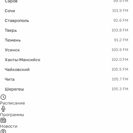
Саров
99.9 FM
Сочи
101.9 FM
Ставрополь
92.6 FM
Тверь
103.8 FM
Тюмень
91.2 FM
Усинск
100.9 FM
Ханты-Мансийск
102.0 FM
Чайковский
105.5 FM
Чита
105.7 FM
Шерегеш
105.3 FM
Расписание
Программы
Новости