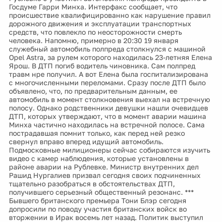
Госдуме Гарри Минха. Интерфакс сообщает, что
происшествие квалифицированно как нарушение правил
дорожного движения и эксплуатации транспортных
средств, что повлекло по неосторожности смерть
человека. Напомню, примерно в 20:30 19 января
служебный автомобиль полпреда столкнулся с машиной
Opel Astra, за рулем которого находилась 23-летняя Елена
Ярош. В ДТП погиб водитель чиновника. Сам полпред
травм нре получил. А вот Елена была госпитализирована
с многочисленными переломами. Сразу после ДТП было
объявлено, что, по предварительным данным, ее
автомобиль в момент столкновения выехал на встречную
полосу. Однако родственники девушки нашли очевидцев
ДТП, которых утверждают, что в момент аварии машина
Минха частично находилась на встречной полосе. Сама
пострадавшая помнит только, как перед ней резко
свернул вправо вперед идущий автомобиль.
Подмосковные милиционеры сейчас собираются изучить
видео с камер наблюдения, которые установлены в
районе аварии на Рублевке. Министр внутренних дел
Рашид Нургалиев призвал сегодня своих подчиненных
тщательно разобраться в обстоятельствах ДТП,
получившего серьезный общественный резонанс. ***
Бывшего британского премьера Тони Блэр сегодня
допросили по поводу участия британских войск во
вторжении в Ирак восемь лет назад. Политик выступил