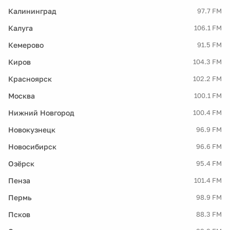
Калининград
97.7 FM
Калуга
106.1 FM
Кемерово
91.5 FM
Киров
104.3 FM
Красноярск
102.2 FM
Москва
100.1 FM
Нижний Новгород
100.4 FM
Новокузнецк
96.9 FM
Новосибирск
96.6 FM
Озёрск
95.4 FM
Пенза
101.4 FM
Пермь
98.9 FM
Псков
88.3 FM