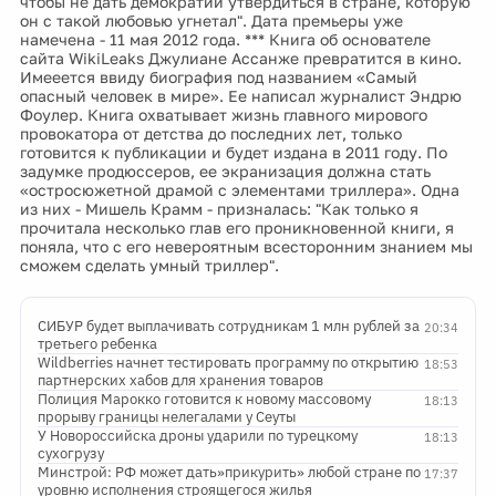
чтобы не дать демократии утвердиться в стране, которую
он с такой любовью угнетал". Дата премьеры уже
намечена - 11 мая 2012 года. *** Книга об основателе
сайта WikiLeaks Джулиане Ассанже превратится в кино.
Имееется ввиду биография под названием «Самый
опасный человек в мире». Ее написал журналист Эндрю
Фоулер. Книга охватывает жизнь главного мирового
провокатора от детства до последних лет, только
готовится к публикации и будет издана в 2011 году. По
задумке продюссеров, ее экранизация должна стать
«остросюжетной драмой с элементами триллера». Одна
из них - Мишель Крамм - призналась: "Как только я
прочитала несколько глав его проникновенной книги, я
поняла, что с его невероятным всесторонним знанием мы
сможем сделать умный триллер".
СИБУР будет выплачивать сотрудникам 1 млн рублей за
20:34
третьего ребенка
Wildberries начнет тестировать программу по открытию
18:53
партнерских хабов для хранения товаров
Полиция Марокко готовится к новому массовому
18:13
прорыву границы нелегалами у Сеуты
У Новороссийска дроны ударили по турецкому
18:13
сухогрузу
Минстрой: РФ может дать»прикурить» любой стране по
17:37
уровню исполнения строящегося жилья