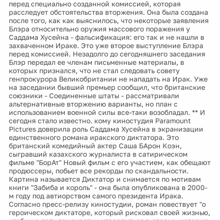
перед специально созданной комиссией, которая
расследует обстоятельства вторжения. Она была создана
после того, как как выяснилось, что некоторые заявления
Блэра относительно оружия массового поражения у
Саддама Хусейна - фальсификация: его так и не нашли в
захваченном Ираке. Это уже второе выступление Блэра
перед комиссией. Незадолго до сегодняшнего заседания
Блэр передал ее членам письменные материалы, в
которых признался, что не стал следовать совету
генпрокурора Великобритании не нападать на Ирак. Уже
на заседании бывший премьер сообщил, что британские
союзники - Соединенные штаты - рассматривали
альтернативные вторжению варианты, но план с
использованием военной силы все-таки возобладал. ** И
сегодня стало известно. кому киностудия Paramount
Pictures доверила роль Саддама Хусейна в экранизации
единственного романа иракского диктатора. Это
британский комедийный актер Саша БАрон Коэн,
сыгравший казахского журналиста в сатирическом
фильме "БорАт" Новый фильм с его участием, как обещают
продюссеры, побьет все рекорды по скандальности.
Картина называется Диктатор и снимается по мотивам
книги "Забиба и король" - она была опубликована в 2000-
м году под автиорством самого президента Ирака.
Согласно пресс-релизу киностудии, роман повествует "о
героическом диктаторе, который рисковал своей жизнью,