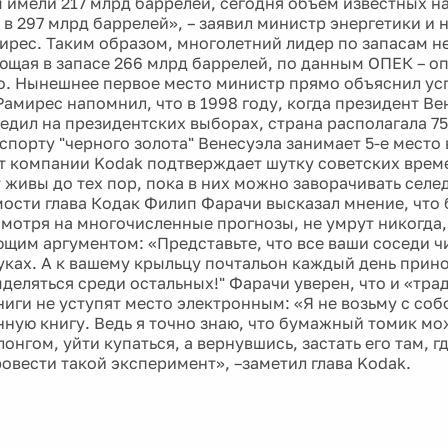
ы имели 217 млрд баррелей, сегодня объем известных 
 в 297 млрд баррелей», – заявил министр энергетики и 
ирес. Таким образом, многолетний лидер по запасам н
ющая в запасе 266 млрд баррелей, по данным ОПЕК – оп
о. Нынешнее первое место министр прямо объяснил ус
Рамирес напомнил, что в 1998 году, когда президент В
едил на президентских выборах, страна располагала 7
спорту "черного золота" Венесуэла занимает 5-е место в
т компании Kodak подтверждает шутку советских време
 живы до тех пор, пока в них можно заворачивать селед
мости глава Кодак Филип Фарачи высказал мнение, чт
смотря на многочисленные прогнозы, не умрут никогда,
ющим аргументом: «Представьте, что все ваши соседи ч
уках. А к вашему крыльцу почтальон каждый день прино
ыделяться среди остальных!" Фарачи уверен, что и «тр
иги не уступят место электронным: «Я не возьму с собо
нную книгу. Ведь я точно знаю, что бумажный томик м
онгом, уйти купаться, а вернувшись, застать его там, гд
ровести такой эксперимент», –заметил глава Kodak.