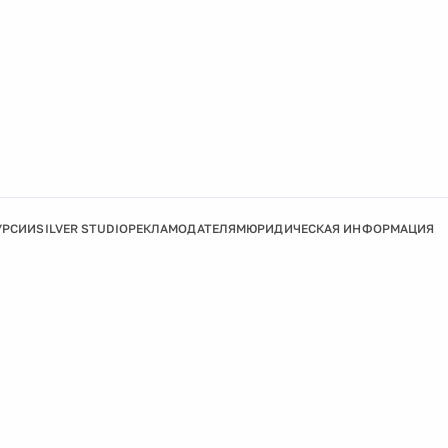
УРСИИ
SILVER STUDIO
РЕКЛАМОДАТЕЛЯМ
ЮРИДИЧЕСКАЯ ИНФОРМАЦИЯ