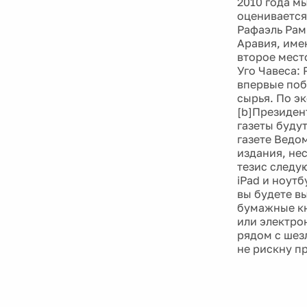
2010 года м
оценивается
Рафаэль Рам
Аравия, име
второе мест
Уго Чавеса: 
впервые поб
сырья. По эк
[b]Президен
газеты будут
газете Ведо
издания, не
тезис следу
iPad и ноутб
вы будете в
бумажные кн
или электро
рядом с шезл
не рискну п