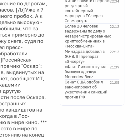
Китай запустит первый
22:34
ижение по дорогам,
регулярный
асов. [/b]Уже к 7
контейнерный
ного пробок. А к
маршрут в ЕС через
Севморпуть
дельно высокую -
Более 20 человек
22:12
общили, что за
задержаны по делу о
аться примерно до
незарегистрированных
ку снега, судя по
криптообменниках в
«Москва-Сити»
ел пресс-
Минздрав добавил в
22:12
обработали
ЖНВЛП препарат
b]Российская
«Энхерту»
опремию "Оскар":
«Флит Лизинг» купил
21:39
ов, выдвинутых на
бывшую «дочку»
Mercedes-Benz
нет, сообщает ИТ,
Сенат США одобрил
21:08
академии
законопроект об
а другую
ужесточении санкций
сти после Оскара,
против РФ
ностранных
ло кандидатов на
когда в Лос-
 в мире кино. ***
есто в мире по
остоянию на конец