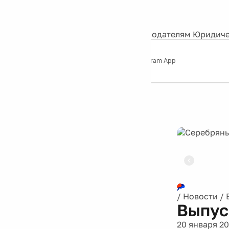
События
Контакты
О нас
Экскурсии
Silver Studio
Рекламодателям
Юридиче
Слушайте
App Store
Google Play
Telegram App
Серебряный
дождь
12+
Реклама
/
Новости
/
Выпус
20 января 20