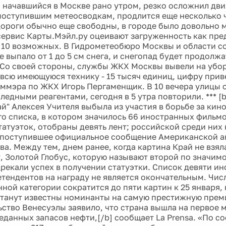
, начавшийся в Москве рано утром, резко осложнил дв
 поступившим метеосводкам, продлится еще несколько ч
 дороги обычно еще свободны, в городе было довольно м
сервис Карты.Мэйл.ру оцеивают загруженность как пре
з 10 возможных. В Гидрометеобюро Москвы и области со
е выпало от 1 до 5 см снега, и снегопад будет продолж
. Со своей стороны, службы ЖКХ Москвы вывели на убор
всю имеющуюся технику - 15 тысяч единиц, цифру прив
аммэра по ЖКХ Игорь Пергаменщик. В 10 вечера улицы 
ледными реагентами, сегодня в 5 утра повторили. *** [
ай" Алексея Учителя выбыла из участия в борьбе за кин
его списка, в котором значилось 66 иностранных фильм
татуэток, отобраны девять лент; российской среди них 
 поступившее официальное сообщение Американской 
ва. Между тем, днем ранее, когда картина Край не взял
, Золотой Глобус, которую называют второй по значимо
рекали успех в получении статуэтки. Список девяти и
тендентов на награду не является окончательным. Чис
нной категории сократится до пяти картин к 25 января, 
танут известны номинанты на самую престижную премию
ьство Венесуэлы заявило, что страна вышла на первое м
еданных запасов нефти,[/b] сообщает La Prensa. «По с