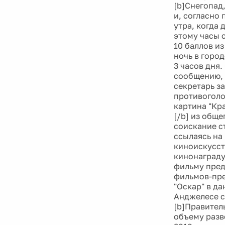
[b]Снегопад
и, согласно
утра, когда
этому часы 
10 баллов и
ночь в город
3 часов дня
сообщению, 
секретарь з
противоголо
картина "Кр
[/b] из общ
соискание с
ссылаясь на
киноискусст
кинонаграду
фильму пред
фильмов-пре
"Оскар" в да
Анджелесе с
[b]Правител
объему разв