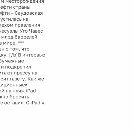
нам месторождения
нефти страны
ефти – Саудовская
устилась на
пехом правления
енесуэлы Уго Чавес
5 млрд баррелей
 мире. ***
н о том, что
ку. [/b]В интервью
о бумажные
 и подкрепил
итают прессу на
сит газету. Как же
адиционные»
й на пляж iPad
ожно бросить
е оставил. С iPad я