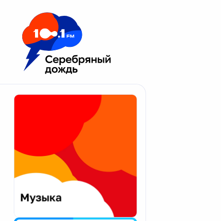
Москва 100.1 FM
Апатиты
Астрахань
Волгоград
Вологда
Екатеринбург
Иваново
Казань
Калининград
Калуга