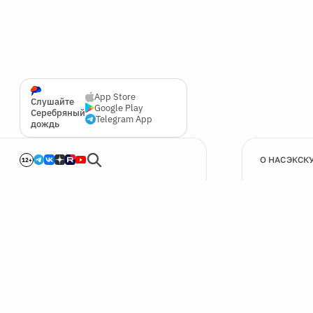
App Store
Слушайте
Google Play
Серебряный
Telegram App
дождь
О НАС
ЭКСК
12+