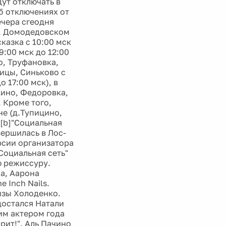
дут отключать в
б отключениях от
ечера сгеодня
), Домодедовском
казка с 10:00 мск
9:00 мск до 12:00
о, Труфановка,
ицы, Синьково с
о 17:00 мск), в
кино, Федоровка,
. Кроме того,
не (д.Тупицино,
 [b]"Социальная
вершилась в Лос-
рсии организатора
Социальная сеть"
ю режиссуру.
а, Аарона
 Inch Nails.
изы Холоденко.
достался Натали
им актером года
рит!". Аль Пачино