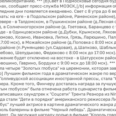
Великобританию. *** [b]Свет в Подмосковье сегодня бу
нах, сообщает пресс-служба МОЭСК,[/b] информация о
ледние дни появляется ежедневно. Свет с 8 утра до 6 в
чать: на юге - в Подольском районе, Раменском районе
евере - в Талдомском, в Пушкинском районе (д.Лесная с
), в Солнечногорском районе (д. Гоетовка, Баранцево с 
паде - в Одинцовском районе (д.Дубки, Крымское, Ляхов
юмово, Козино, Ивановка, Липки, Грязь, Ларюшино, Пал
17:00 мск), в Можайском районе (д.Поповка с 8:00 мск д
районе (п.Румянцево (ул.Садовая), д.Шапково, Шаблы
ебово, Шелудьково, Федюково с 8:00 мск до 17:00 мск)
жение будет отключено на востоке - в Шатурском райо
ошино, Гаврино, Бордуки с 9:00 мск до 18:00 мск). ***
ила четыре "Золотых глобуса" на церемонии, которая за
b] Лучшим фильмом года в драматическом жанре по ве
Голливудской ассоциации иностранной прессы, стала "
ера. Кроме того, Финчеру досталась награда за лучшу
тым глобусом" была отмечена работа сценариста фильм
аписавших саундтрек к "Соцсети" Трента Резнора из Nine
да стали "Дети в порядке" американского режиссера Л
обус" лучшей актрисе в картине драматического жанра 
роль балерины в фильме "Черный лебедь". Драматическ
Ферт. Он заслужил награду ролью в фильме "Король гово