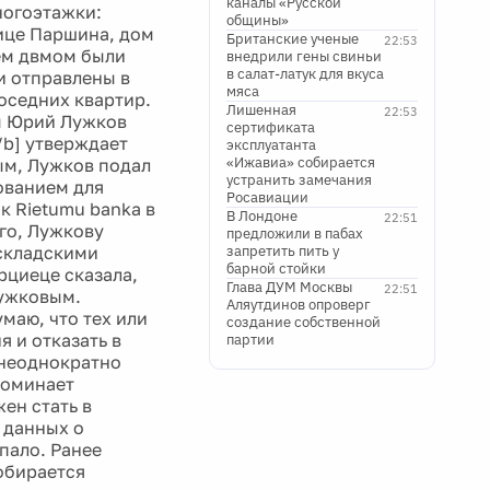
каналы «Русской
ногоэтажки:
общины»
лице Паршина, дом
Британские ученые
22:53
ием двмом были
внедрили гены свиньи
в салат-латук для вкуса
и отправлены в
мяса
оседних квартир.
Лишенная
22:53
ы Юрий Лужков
сертификата
/b] утверждает
эксплуатанта
«Ижавиа» собирается
ным, Лужков подал
устранить замечания
ованием для
Росавиации
к Rietumu banka в
В Лондоне
22:51
го, Лужкову
предложили в пабах
 складскими
запретить пить у
барной стойки
циеце сказала,
Глава ДУМ Москвы
22:51
Лужковым.
Аляутдинов опроверг
маю, что тех или
создание собственной
 и отказать в
партии
 неоднократно
поминает
жен стать в
 данных о
пало. Ранее
обирается