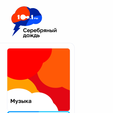
Москва 100.1 FM
Апатиты
Астрахань
Волгоград
Вологда
Екатеринбург
Иваново
Казань
Калининград
Калуга