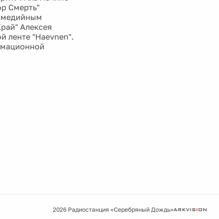
ор Смерть"
 Комедийным
Край" Алексея
й ленте "Haevnen".
нимационной
2026 Радиостанция «Серебряный Дождь»