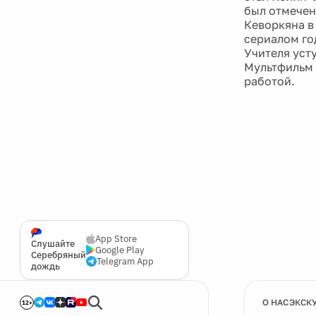
был отмечен
Кеворкяна в
сериалом го
Учителя уст
Мультфильм 
работой.
App Store
Слушайте
Google Play
Серебряный
Telegram App
дождь
О НАС
ЭКСК
12+