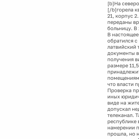
[b]На север
[/b]горела 
21, корпус 
переданы вр
больницу. В
В настоящее
обратился с
латвийский 
документы в
получения в
размере 11,
принадлежит
помещениями
что власти 
Проверка пр
иных юридич
виде на жит
допускал не
телеканал. Т
республике 
намерении п
прошла, но 