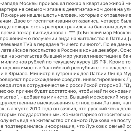
о-западе Москвы произошел пожар в квартире жилой м
квартира на седьмом этаже в девятиэтажном доме на у
2. Пожарные нашли шесть человек, которые с отравлен
ачам. Двое от госпитализации отказались, четверо был
 ходе пожара огонь распространился на балконы двух с
 время пожар ликвидирован. *** [b]Бывший мэр Москв
 прошением о получении вида на жительство в Латвии,[
телеканал TV3 в передаче "Ничего личного". По ее дан
 латвийское посольство в России в конце декабря. Осн
ида на жительства бывший мэр указал инвестиции в бан
5 миллионов рублей по текущему курсу ЦБ РФ. Кроме то
 недвижимость в балтийской республике - он владеет
 в Юрмале. Министр внутренних дел Латвии Линда Мур
проверяют происхождение средств, инвестированных 
оводится в сотрудничестве с российской стороной. "Ду
еских причин будет достаточно, чтобы найти основания
ельство", - добавила министр. Бывший московский мэр
дружественные высказывания в отношении Латвии, на
ак, в августе 2010 года он заявил, что русский язык дол
вторым государственным. Комментариев относительно
олучить вид на жительство от самого Лужкова не посту
не подтвердмилась информация, что Лужков с семьей с