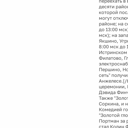
переехать в 
десяти райо
которой пос
могут отклю
районе; на с
до 13:00 мск
мск); на за
Якшино, Угр
8:00 мск до 
Истринском 
Филатово, Гл
электроснаб
Першино, Нов
сеть" получ
Анжелесе.[/
церемонии, 
Дэвида Финч
Также "Золо
Соркина, и н
Комедией го
"Золотой гл
Портман за 
стал Колин 