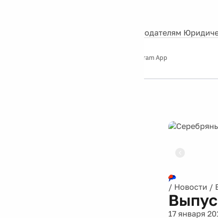
События
Контакты
О нас
Экскурсии
Silver Studio
Рекламодателям
Юридиче
Слушайте
App Store
Google Play
Telegram App
Серебряный
дождь
12+
Реклама
/
Новости
/
Выпус
17 января 20