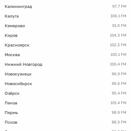
Калининград
97.7 FM
Калуга
106.1 FM
Кемерово
91.5 FM
Киров
104.3 FM
Красноярск
102.2 FM
Москва
100.1 FM
Нижний Новгород
100.4 FM
Новокузнецк
96.9 FM
Новосибирск
96.6 FM
Озёрск
95.4 FM
Пенза
101.4 FM
Пермь
98.9 FM
Псков
88.3 FM