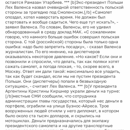
остается Рамазан Утарбиев. *** [b]Экс-президент Польши
Лех Валенса назвал очевидной ответственность польской
стороны за трагедию под Смоленском.[/b] «Самолет
опоздал, хотел наверстать время. Не должен был
стартовать и вообще садиться. Чего еще тут искать?», -
заявил Валенса. По словам, Валенсы, его не удивил
обнародованный в среду доклад МАК. «С сожалением
говорю, что намного больше ошибок совершил польская
сторона. С той (российской) стороны была только одна
ошибка: надо было запретить посадку», - сказал Валенса
журналистам. По его мнению, на диспетчеров
оказывалось некоторое давление. «Но какое? Если они и
позвонили и спросили, что делать, так как поляки хотят
сажать самолет, а погода плохая, - то, скорее всего, в
Москву. Ответ им дали такой: максимально все уладить,
так как будет скандал, если мы не пустим президента
Польши. Они (диспетчеры) попали в безвыходную
ситуацию», - считает Лех Валенса. *** [b]У президента
Аргентины Кристины Киршнер украли деньги на турне:
[/b]местные СМИ сообщили, что сотрудника
администрации главы государства, который нес деньги в
портфеле, ограбили на улице Буэнос-Айреса. Трое
вооруженных людей отняли у него дипломат, в котором
было около ста тысяч долларов, и скрылись на
мотоциклах. Деньги предназначались для экипажу
президентского самолета и на другие транспортные