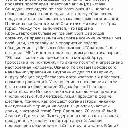
проведет протоиерей Всеволод Чаплин[/b] - глава
Синодального отдела по взаимоотношениям церкви и
общества: сам он подтвердил, что к нему обратились
представители православных молодежных организаций.
Панихида пройдет в храме Святителя Николая на Трех
горах. Между тем, выясняется, что марш на
Кронштадтском бульваре, где был убит Свиридов,
организуют правозащитники: хотя накануне многие СМИ
сообщили, что заявку на мероприятие подало
объединение футбольных болельщиков “Спартака”, как
выяснил “МК”, инициатором на самом деле стала партия
“Яблоко”, советник председателя которой Артур
Гроховский не исключил, что акцию посетит и агрессивно
настроенная молодежь. Однако, по словам Гроховского,
начальник управления внутренних дел по Северному
округу обещал содействовать организаторам и пресекать
попытки провокаций. Уведомление о проведении акции
было подано яблочниками 31 декабря, а 11 января
правительство Москвы санкционировало мероприятие
численностью 4500 человек. Акция пройдет в форме
шествия, причем, как обещают организаторы, никаких
выступлений с трибун не будет. Еще один участник
драки, в которой погиб Егор Свиридов, 20-летний Акай
Акаев из Дагестана, был задержан в новогоднюю ночь за
праздничным столом в квартире друзей. Акаеву
предъявлено обвинение в побоях и хулиганство. В бегах