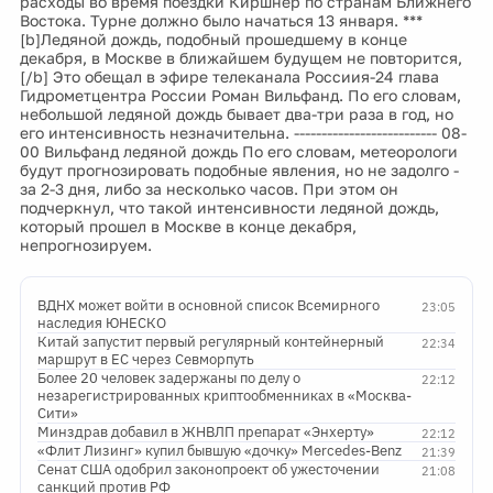
расходы во время поездки Киршнер по странам Ближнего
Востока. Турне должно было начаться 13 января. ***
[b]Ледяной дождь, подобный прошедшему в конце
декабря, в Москве в ближайшем будущем не повторится,
[/b] Это обещал в эфире телеканала Россиия-24 глава
Гидрометцентра России Роман Вильфанд. По его словам,
небольшой ледяной дождь бывает два-три раза в год, но
его интенсивность незначительна. -------------------------- 08-
00 Вильфанд ледяной дождь По его словам, метеорологи
будут прогнозировать подобные явления, но не задолго -
за 2-3 дня, либо за несколько часов. При этом он
подчеркнул, что такой интенсивности ледяной дождь,
который прошел в Москве в конце декабря,
непрогнозируем.
ВДНХ может войти в основной список Всемирного
23:05
наследия ЮНЕСКО
Китай запустит первый регулярный контейнерный
22:34
маршрут в ЕС через Севморпуть
Более 20 человек задержаны по делу о
22:12
незарегистрированных криптообменниках в «Москва-
Сити»
Минздрав добавил в ЖНВЛП препарат «Энхерту»
22:12
«Флит Лизинг» купил бывшую «дочку» Mercedes-Benz
21:39
Сенат США одобрил законопроект об ужесточении
21:08
санкций против РФ