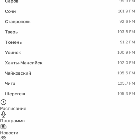
Саров
99.9 FM
Сочи
101.9 FM
Ставрополь
92.6 FM
Тверь
103.8 FM
Тюмень
91.2 FM
Усинск
100.9 FM
Ханты-Мансийск
102.0 FM
Чайковский
105.5 FM
Чита
105.7 FM
Шерегеш
105.3 FM
Расписание
Программы
Новости