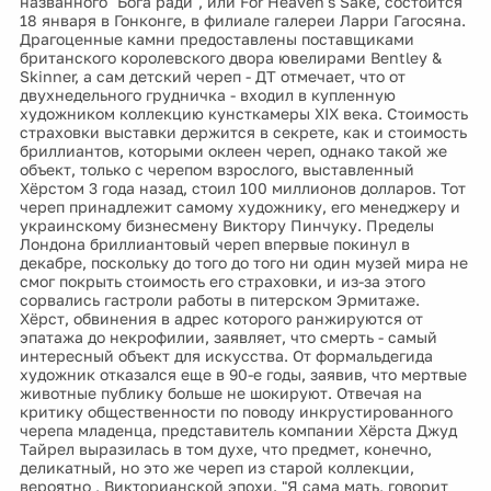
названного "Бога ради", или For Heaven's Sake, состоится
18 января в Гонконге, в филиале галереи Ларри Гагосяна.
Драгоценные камни предоставлены поставщиками
британского королевского двора ювелирами Bentley &
Skinner, а сам детский череп - ДТ отмечает, что от
двухнедельного грудничка - входил в купленную
художником коллекцию кунсткамеры XIX века. Стоимость
страховки выставки держится в секрете, как и стоимость
бриллиантов, которыми оклеен череп, однако такой же
объект, только с черепом взрослого, выставленный
Хёрстом 3 года назад, стоил 100 миллионов долларов. Тот
череп принадлежит самому художнику, его менеджеру и
украинскому бизнесмену Виктору Пинчуку. Пределы
Лондона бриллиантовый череп впервые покинул в
декабре, поскольку до того до того ни один музей мира не
смог покрыть стоимость его страховки, и из-за этого
сорвались гастроли работы в питерском Эрмитаже.
Хёрст, обвинения в адрес которого ранжируются от
эпатажа до некрофилии, заявляет, что смерть - самый
интересный объект для искусства. От формальдегида
художник отказался еще в 90-е годы, заявив, что мертвые
животные публику больше не шокируют. Отвечая на
критику общественности по поводу инкрустированного
черепа младенца, представитель компании Хёрста Джуд
Тайрел выразилась в том духе, что предмет, конечно,
деликатный, но это же череп из старой коллекции,
вероятно , Викторианской эпохи. "Я сама мать, говорит