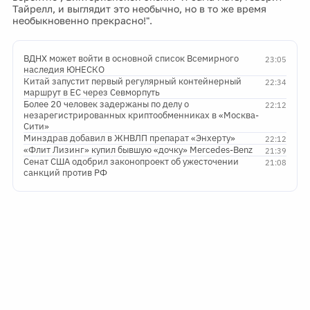
Тайрелл, и выглядит это необычно, но в то же время
необыкновенно прекрасно!".
ВДНХ может войти в основной список Всемирного
23:05
наследия ЮНЕСКО
Китай запустит первый регулярный контейнерный
22:34
маршрут в ЕС через Севморпуть
Более 20 человек задержаны по делу о
22:12
незарегистрированных криптообменниках в «Москва-
Сити»
Минздрав добавил в ЖНВЛП препарат «Энхерту»
22:12
«Флит Лизинг» купил бывшую «дочку» Mercedes-Benz
21:39
Сенат США одобрил законопроект об ужесточении
21:08
санкций против РФ