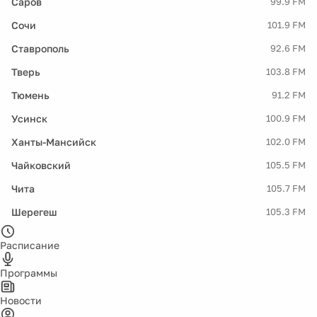
Саров
99.9 FM
Сочи
101.9 FM
Ставрополь
92.6 FM
Тверь
103.8 FM
Тюмень
91.2 FM
Усинск
100.9 FM
Ханты-Мансийск
102.0 FM
Чайковский
105.5 FM
Чита
105.7 FM
Шерегеш
105.3 FM
Расписание
Программы
Новости