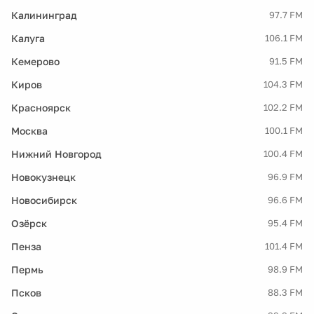
Калининград
97.7 FM
Калуга
106.1 FM
Кемерово
91.5 FM
Киров
104.3 FM
Красноярск
102.2 FM
Москва
100.1 FM
Нижний Новгород
100.4 FM
Новокузнецк
96.9 FM
Новосибирск
96.6 FM
Озёрск
95.4 FM
Пенза
101.4 FM
Пермь
98.9 FM
Псков
88.3 FM