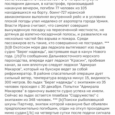
последним данным, в катастрофе, произошедшей
накануне вечером, погибли 77 человек из 105
находившихся на борту. боинг-727 иранской
авиакомпании выполнял внутренний рейс и в условиях
плохой погоды упал недалеко от аэропорта города Урмия.
Власти Ирана считают, что самолет совершил
вынужденную посадку на пересеченной местности, не
дотянув до взлетно-посадочной полосы, и развалился на
несколько частей без взрыва и пожара. Среди
пассажиров есть такие, кто совершенно не пострадал. ***
[b]В Охотском море два ледокола вытягивают изо льдов
судно "Берег надежды", застрявшее еще в канун Нового
года. [/b]По сообщению Дальневосточного морского
пароходства, впереди идет ледокол "Красин", пробивая
канал, за ним вплотную следует ледокол "Адмирал
Макаров", который на буксире ведет за собой
рефрижератор. В районе спасательной операции дует
сильный ветер, температура воздуха минус 15, видимость
300 метров. Во льдах "Берег надежды" с экипажем из 35
человек просидел с 30 декабря. Попытки "Адмирала
Макарова" в одиночку вывести судно успеха не имели.
Сейчас во льдах остается плавбаза "Содружество" с
экипажем из 348 человек. *** [b]Поиски рыболовецкой
шхуны Партнер, экипаж которой накануне был объявлен
предположительно погибшим, отдан на откуп проходящим
мимо судам:[/b] на четвертые сутки после подачи сигнала