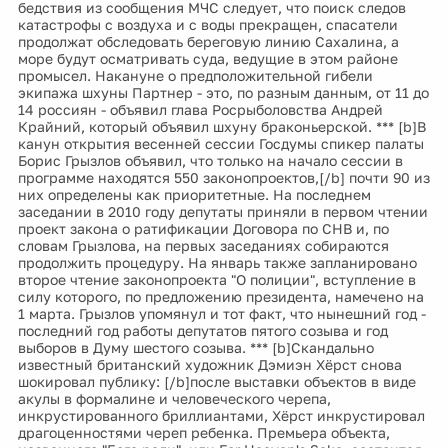
бедствия из сообщения МЧС следует, что поиск следов
катастрофы с воздуха и с воды прекращен, спасатели
продолжат обследовать береговую линию Сахалина, а
море будут осматривать суда, ведущие в этом районе
промысел. Накануне о предположительной гибели
экипажа шхуны Партнер - это, по разным данным, от 11 до
14 россиян - объявил глава Росрыболовства Андрей
Крайний, который объявил шхуну браконьерской. *** [b]В
канун открытия весенней сессии Госдумы спикер палаты
Борис Грызлов объявил, что только на начало сессии в
программе находятся 550 законопроектов,[/b] почти 90 из
них определены как приоритетные. На последнем
заседании в 2010 году депутаты приняли в первом чтении
проект закона о ратификации Договора по СНВ и, по
словам Грызлова, на первых заседаниях собираются
продолжить процедуру. На январь также запланировано
второе чтение законопроекта "О полиции", вступление в
силу которого, по предложению президента, намечено на
1 марта. Грызлов упомянул и тот факт, что нынешний год -
последний год работы депутатов пятого созыва и год
выборов в Думу шестого созыва. *** [b]Скандально
известный британский художник Дэмиэн Хёрст снова
шокировал публику: [/b]после выставки объектов в виде
акулы в формалине и человеческого черепа,
инкрустированного бриллиантами, Хёрст инкрустировал
драгоценностями череп ребенка. Премьера объекта,