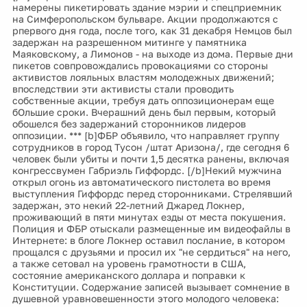
намерены пикетировать здание мэрии и спецприемник
на Симферопольском бульваре. Акции продолжаются с
рпервого дня года, после того, как 31 декабря Немцов был
задержан на разрешенном митинге у памятника
Маяковскому, а Лимонов - на выходе из дома. Первые дни
пикетов совпровождались провокациями со стороны
активистов лояльных властям молодежных движений;
впоследствии эти активисты стали проводить
собственные акции, требуя дать оппозиционерам еще
бОльшие сроки. Вчерашний день был первым, который
обошелся без задержаний сторонников лидеров
оппозиции. *** [b]ФБР объявило, что направляет группу
сотрудников в город Тусон /штат Аризона/, где сегодня 6
человек были убиты и почти 1,5 десятка ранены, включая
конгрессвумен Габриэль Гиффордс. [/b]Некий мужчина
открыл огонь из автоматического пистолета во время
выступления Гиффордс перед сторонниками. Стрелявший
задержан, это некий 22-летний Джаред Локнер,
проживающий в пяти минутах езды от места покушения.
Полиция и ФБР отыскали размещенные им видеофайлы в
Интернете: в блоге Локнер оставил послание, в котором
прощался с друзьями и просил их "не сердиться" на него,
а также сетовал на уровень грамотности в США,
состояние американского доллара и поправки к
Конституции. Содержание записей вызывает сомнение в
душевной уравновешенности этого молодого человека: