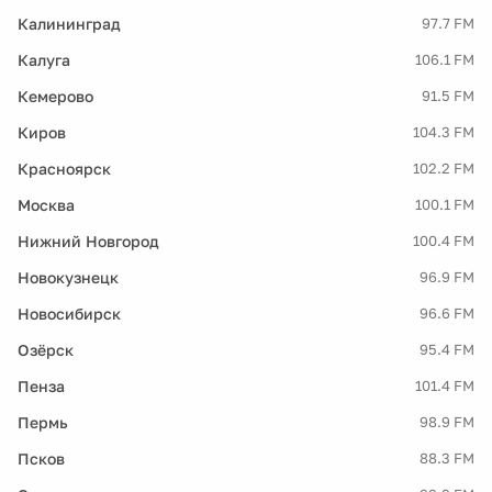
Калининград
97.7 FM
Калуга
106.1 FM
Кемерово
91.5 FM
Киров
104.3 FM
Красноярск
102.2 FM
Москва
100.1 FM
Нижний Новгород
100.4 FM
Новокузнецк
96.9 FM
Новосибирск
96.6 FM
Озёрск
95.4 FM
Пенза
101.4 FM
Пермь
98.9 FM
Псков
88.3 FM