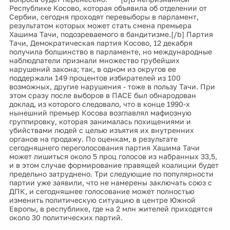
Республике Косово, которая объявила об отделении от
Сербии, сегодня проходят перевыборы в парламент,
результатом которых может стать смена премьера
Хашима Тачи, подозреваемого в бандитизме.[/b] Партия
Тачи, Демократическая партия Косово, 12 декабря
получила болшинство в парламенте, но международные
наблюдпатели признали множество грубейших
нарушений закона; так, в одном из округов ее
поддержали 149 процентов избирателей из 100
возможных, другие нарушения - тоже в пользу Тачи. При
этом сразу после выборов в ПАСЕ был обнародован
доклад, из которого следовало, что в конце 1990-х
нынешний премьер Косова возглавлял мафиозную
группировку, которая занималась похищениями и
убийствами людей с целью изъятия их внутренних
органов на продажу. По оценкам, в результате
сегодняшнего переголосования партия Хашима Тачи
может лишиться около 5 проц голосов из набранных 33,5,
и в этом случае формирование правящей коалиции будет
предельно затруднено. Три следующие по популярности
партии уже заявили, что не намерены заключать союз с
ДПК, и сегодняшнее голосование может полностью
изменить политическую ситуацию в центре Южной
Европы, в республике, где на 2 млн жителей приходятся
около 30 политических партий.