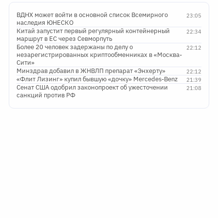
ВДНХ может войти в основной список Всемирного
23:05
наследия ЮНЕСКО
Китай запустит первый регулярный контейнерный
22:34
маршрут в ЕС через Севморпуть
Более 20 человек задержаны по делу о
22:12
незарегистрированных криптообменниках в «Москва-
Сити»
Минздрав добавил в ЖНВЛП препарат «Энхерту»
22:12
«Флит Лизинг» купил бывшую «дочку» Mercedes-Benz
21:39
Сенат США одобрил законопроект об ужесточении
21:08
санкций против РФ