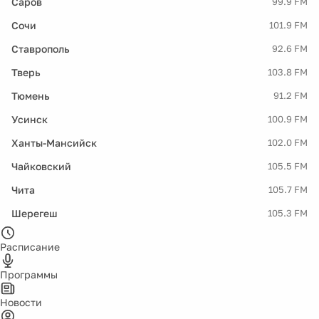
Саров
99.9 FM
Сочи
101.9 FM
Ставрополь
92.6 FM
Тверь
103.8 FM
Тюмень
91.2 FM
Усинск
100.9 FM
Ханты-Мансийск
102.0 FM
Чайковский
105.5 FM
Чита
105.7 FM
Шерегеш
105.3 FM
Расписание
Программы
Новости