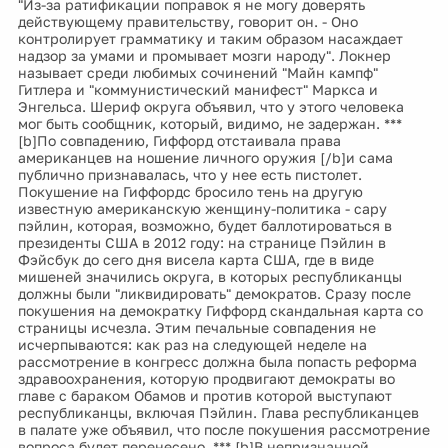
"Из-за ратификации поправок я не могу доверять
действующему правительству, говорит он. - Оно
контролирует грамматику и таким образом насаждает
надзор за умами и промывает мозги народу". Локнер
называет среди любимых сочинений "Майн кампф"
Гитлера и "коммунистический манифест" Маркса и
Энгельса. Шериф округа объявил, что у этого человека
мог быть сообщник, который, видимо, не задержан. ***
[b]По совпадению, Гиффорд отстаивала права
американцев на ношение личного оружия [/b]и сама
публично признавалась, что у нее есть пистолет.
Покушение на Гиффордс бросило тень на другую
известную американскую женщину-политика - сару
пэйлин, которая, возможно, будет баллотироваться в
президенты США в 2012 году: на странице Пэйлин в
Фэйсбук до сего дня висела карта США, где в виде
мишеней значились округа, в которых республиканцы
должны были "ликвидировать" демократов. Сразу после
покушения на демократку Гиффорд скандальная карта со
страницы исчезла. Этим печальные совпадения не
исчерпываются: как раз на следующей неделе на
рассмотрение в конгресс должна была попасть реформа
здравоохранения, которую продвигают демократы во
главе с бараком Обамов и против которой выступают
республиканцы, включая Пэйлин. Глава республиканцев
в палате уже объявил, что после покушения рассмотрение
вопроса будет перенесено. *** [b]В непризнанной