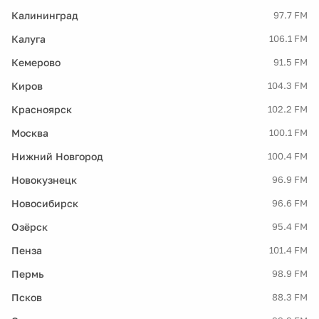
Калининград
97.7 FM
Калуга
106.1 FM
Кемерово
91.5 FM
Киров
104.3 FM
Красноярск
102.2 FM
Москва
100.1 FM
Нижний Новгород
100.4 FM
Новокузнецк
96.9 FM
Новосибирск
96.6 FM
Озёрск
95.4 FM
Пенза
101.4 FM
Пермь
98.9 FM
Псков
88.3 FM