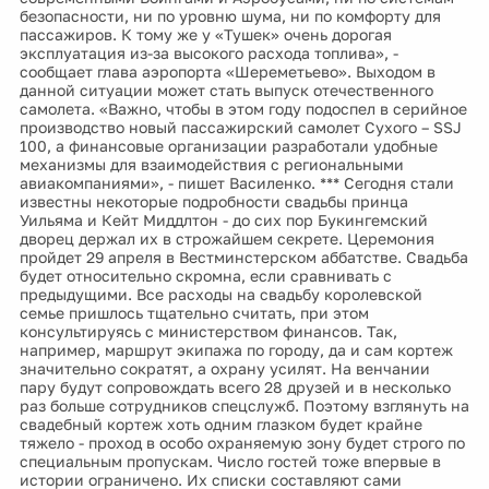
безопасности, ни по уровню шума, ни по комфорту для
пассажиров. К тому же у «Тушек» очень дорогая
эксплуатация из-за высокого расхода топлива», -
сообщает глава аэропорта «Шереметьево». Выходом в
данной ситуации может стать выпуск отечественного
самолета. «Важно, чтобы в этом году подоспел в серийное
производство новый пассажирский самолет Сухого – SSJ
100, а финансовые организации разработали удобные
механизмы для взаимодействия с региональными
авиакомпаниями», - пишет Василенко. *** Сегодня стали
известны некоторые подробности свадьбы принца
Уильяма и Кейт Миддлтон - до сих пор Букингемский
дворец держал их в строжайшем секрете. Церемония
пройдет 29 апреля в Вестминстерском аббатстве. Свадьба
будет относительно скромна, если сравнивать с
предыдущими. Все расходы на свадьбу королевской
семье пришлось тщательно считать, при этом
консультируясь с министерством финансов. Так,
например, маршрут экипажа по городу, да и сам кортеж
значительно сократят, а охрану усилят. На венчании
пару будут сопровождать всего 28 друзей и в несколько
раз больше сотрудников спецслужб. Поэтому взглянуть на
свадебный кортеж хоть одним глазком будет крайне
тяжело - проход в особо охраняемую зону будет строго по
специальным пропускам. Число гостей тоже впервые в
истории ограничено. Их списки составляют сами