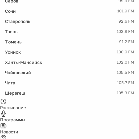
Саров
99.9 FM
Сочи
101.9 FM
Ставрополь
92.6 FM
Тверь
103.8 FM
Тюмень
91.2 FM
Усинск
100.9 FM
Ханты-Мансийск
102.0 FM
Чайковский
105.5 FM
Чита
105.7 FM
Шерегеш
105.3 FM
Расписание
Программы
Новости