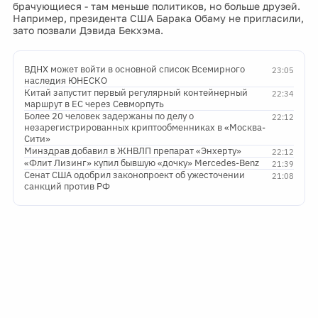
брачующиеся - там меньше политиков, но больше друзей.
Например, президента США Барака Обаму не пригласили,
зато позвали Дэвида Бекхэма.
ВДНХ может войти в основной список Всемирного
23:05
наследия ЮНЕСКО
Китай запустит первый регулярный контейнерный
22:34
маршрут в ЕС через Севморпуть
Более 20 человек задержаны по делу о
22:12
незарегистрированных криптообменниках в «Москва-
Сити»
Минздрав добавил в ЖНВЛП препарат «Энхерту»
22:12
«Флит Лизинг» купил бывшую «дочку» Mercedes-Benz
21:39
Сенат США одобрил законопроект об ужесточении
21:08
санкций против РФ