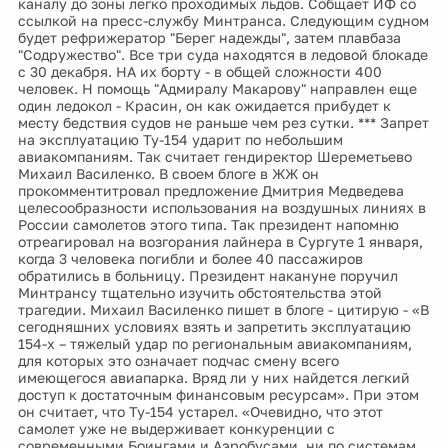
каналу до зоны легко проходимых льдов. Собщает ИФ со
ссылкой на пресс-службу Минтранса. Следующим судном
будет рефрижератор "Берег надежды", затем плавбаза
"Содружество". Все три суда находятся в ледовой блокаде
с 30 декабря. НА их борту - в общей сложности 400
человек. Н помощь "Адмиралу Макарову" направлен еще
один ледокол - Красин, он как ожидается прибудет к
месту бедствия судов не раньше чем рез сутки. *** Запрет
на эксплуатацию Ту-154 ударит по небольшим
авиакомпаниям. Так считает гендиректор Шереметьево
Михаил Василенко. В своем блоге в ЖЖ он
прокомментитровал предложение Дмитрия Медведева
целесообразности использования на воздушных линиях в
России самолетов этого типа. Так президент напомню
отреагировал на возгорания лайнера в Сургуте 1 января,
когда 3 человека погибли и более 40 пассажиров
обратились в больницу. Президент накануне поручил
Минтрансу тщательно изучить обстоятельства этой
трагедии. Михаил Василенко пишет в блоге - цитирую - «В
сегодняшних условиях взять и запретить эксплуатацию
154-х – тяжелый удар по региональным авиакомпаниям,
для которых это означает подчас смену всего
имеющегося авиапарка. Вряд ли у них найдется легкий
доступ к достаточным финансовым ресурсам». При этом
он считает, что Ту-154 устарел. «Очевидно, что этот
самолет уже не выдерживает конкуренции с
современными Боингами и Аэробусами, ни по системам