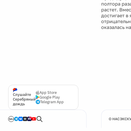
полтора раз
растет. Вме
достигает в
отрицательн
оказалась на
App Store
Слушайте
Google Play
Серебряный
Telegram App
дождь
О НАС
ЭКСК
12+