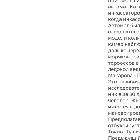
приезжавшим
автомат Кал
инкассаторо
когда инкас
Автомат был
следователе
модели коля
камер наблю
дальше чере
моряков тра
торооссов в
ледокол вед
Макарова - 
Это плавбаз
исследовате
них еще 30 
человек. Жи
имеется в д
маневрирова
Предполагае
отбуксирует
Токио. Тушка
Предыдущий 