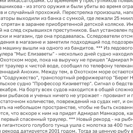
и инкассаторами. Со временем у преступников появил
ашникова - из этого оружия и были убиты во время огр
в и случайный прохожий. Перестрелка произошла, напо
саторы выходили из банка с сумкой, где лежали 25 мии
 спрятан в заранее приобретенной детской коляске. И
й на след скрывшихся преступников. Был установлен п
ски и магазин, где она продавалась. Сследователи отс
дения в магазине и заметили подходящий под подозре
з машину вышли на одного из бандитов. *** Из ледового
улера "Мыс Елизаветы" - несколько дней судно находи
 Охотском море, пока на выручку не пришел "Адмирал 
ет траулер к чистой воде, сообщил по телефону телека
Геннадий Анохин. Между тем, в Охотском море остаются
а "Содружество", транспортный рефрижератор "Берег 
льское судно "Профессор Кизиветтер". Сигнал о бедств
декабря. На борту всех судов находится в общей сложн
зни рыбаков и ученых ничего не угрожает - провиант и 
остаточном количестве, повреждений на судах нет, и 
ть на небольшом пространстве, чтобы не быть скован
тся, что вскоре к ним на придет Адмирал Мамкаров, ка
 первый спасенный траулер. *** Новый рекорд - на рыб
 гигантского голубого тунца ушла с молотка за 400 тыс
рекорд датируется 2001 годом. Тогда за ценную рыбу 