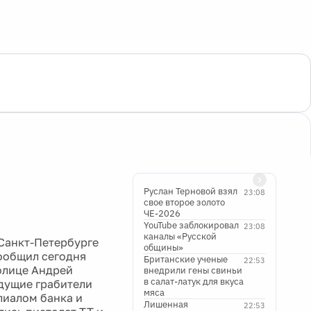
Руслан Терновой взял
23:08
свое второе золото
ЧЕ-2026
YouTube заблокировал
23:08
каналы «Русской
 Санкт-Петербурге
общины»
сообщил сегодня
Британские ученые
22:53
олице Андрей
внедрили гены свиньи
в салат-латук для вкуса
удущие грабители
мяса
лиалом банка и
Лишенная
22:53