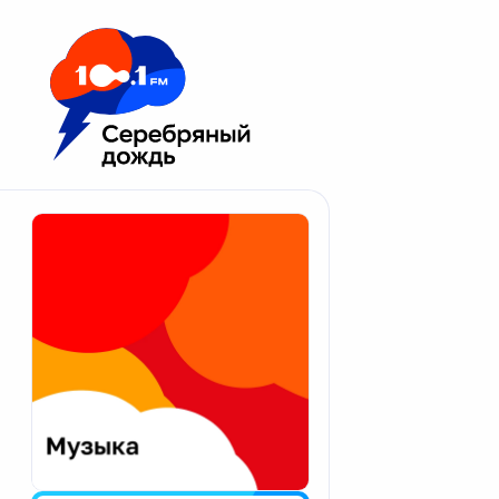
Москва 100.1 FM
Апатиты
Астрахань
Волгоград
Вологда
Екатеринбург
Иваново
Казань
Калининград
Калуга