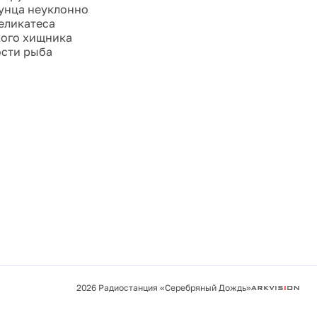
тунца неуклонно
еликатеса
кого хищника
ости рыба
2026 Радиостанция «Серебряный Дождь»