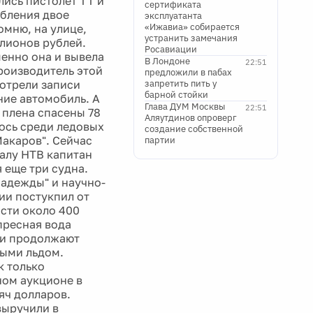
ись пистолет ТТ и
сертификата
абления двое
эксплуатанта
«Ижавиа» собирается
мню, на улице,
устранить замечания
ллионов рублей.
Росавиации
менно она и вывела
В Лондоне
22:51
роизводитель этой
предложили в пабах
мотрели записи
запретить пить у
барной стойки
ние автомобиль. А
Глава ДУМ Москвы
22:51
 плена спасены 78
Аляутдинов опроверг
лось среди ледовых
создание собственной
Макаров". Сейчас
партии
налу НТВ капитан
 еще три судна.
Надежды" и научно-
ии постукпил от
ости около 400
пресная вода
они продолжают
ными льдом.
к только
ном аукционе в
яч долларов.
выручили в