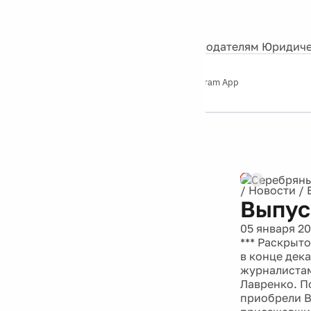
События
Контакты
О нас
Экскурсии
Silver Studio
Рекламодателям
Юридиче
Слушайте
App Store
Google Play
Telegram App
Серебряный
дождь
12+
Реклама
/
Новости
/
Выпус
05 января 20
*** Раскрыт
в конце дек
журналистам
Лавренко. П
приобрели В