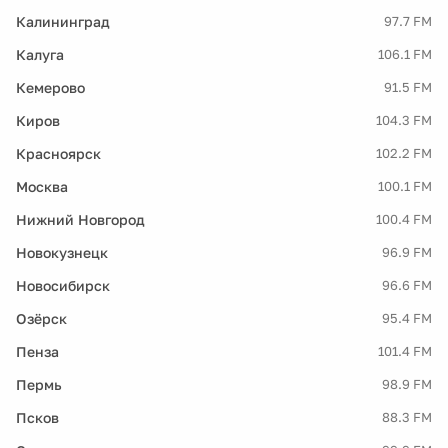
Калининград
97.7 FM
Калуга
106.1 FM
Кемерово
91.5 FM
Киров
104.3 FM
Красноярск
102.2 FM
Москва
100.1 FM
Нижний Новгород
100.4 FM
Новокузнецк
96.9 FM
Новосибирск
96.6 FM
Озёрск
95.4 FM
Пенза
101.4 FM
Пермь
98.9 FM
Псков
88.3 FM