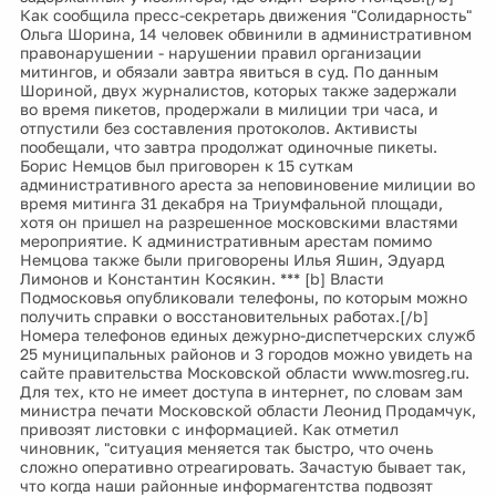
Как сообщила пресс-секретарь движения "Солидарность"
Ольга Шорина, 14 человек обвинили в административном
правонарушении - нарушении правил организации
митингов, и обязали завтра явиться в суд. По данным
Шориной, двух журналистов, которых также задержали
во время пикетов, продержали в милиции три часа, и
отпустили без составления протоколов. Активисты
пообещали, что завтра продолжат одиночные пикеты.
Борис Немцов был приговорен к 15 суткам
административного ареста за неповиновение милиции во
время митинга 31 декабря на Триумфальной площади,
хотя он пришел на разрешенное московскими властями
мероприятие. К административным арестам помимо
Немцова также были приговорены Илья Яшин, Эдуард
Лимонов и Константин Косякин. *** [b] Власти
Подмосковья опубликовали телефоны, по которым можно
получить справки о восстановительных работах.[/b]
Номера телефонов единых дежурно-диспетчерских служб
25 муниципальных районов и 3 городов можно увидеть на
сайте правительства Московской области www.mosreg.ru.
Для тех, кто не имеет доступа в интернет, по словам зам
министра печати Московской области Леонид Продамчук,
привозят листовки с информацией. Как отметил
чиновник, "ситуация меняется так быстро, что очень
сложно оперативно отреагировать. Зачастую бывает так,
что когда наши районные информагентства подвозят