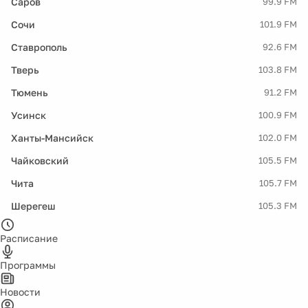
Саров
99.9 FM
Сочи
101.9 FM
Ставрополь
92.6 FM
Тверь
103.8 FM
Тюмень
91.2 FM
Усинск
100.9 FM
Ханты-Мансийск
102.0 FM
Чайковский
105.5 FM
Чита
105.7 FM
Шерегеш
105.3 FM
Расписание
Программы
Новости