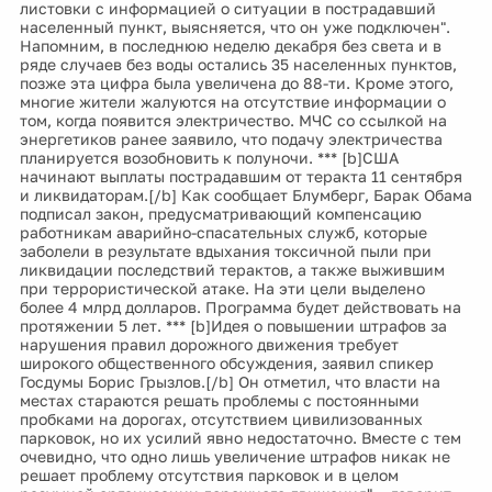
листовки с информацией о ситуации в пострадавший
населенный пункт, выясняется, что он уже подключен".
Напомним, в последнюю неделю декабря без света и в
ряде случаев без воды остались 35 населенных пунктов,
позже эта цифра была увеличена до 88-ти. Кроме этого,
многие жители жалуются на отсутствие информации о
том, когда появится электричество. МЧС со ссылкой на
энергетиков ранее заявило, что подачу электричества
планируется возобновить к полуночи. *** [b]США
начинают выплаты пострадавшим от теракта 11 сентября
и ликвидаторам.[/b] Как сообщает Блумберг, Барак Обама
подписал закон, предусматривающий компенсацию
работникам аварийно-спасательных служб, которые
заболели в результате вдыхания токсичной пыли при
ликвидации последствий терактов, а также выжившим
при террористической атаке. На эти цели выделено
более 4 млрд долларов. Программа будет действовать на
протяжении 5 лет. *** [b]Идея о повышении штрафов за
нарушения правил дорожного движения требует
широкого общественного обсуждения, заявил спикер
Госдумы Борис Грызлов.[/b] Он отметил, что власти на
местах стараются решать проблемы с постоянными
пробками на дорогах, отсутствием цивилизованных
парковок, но их усилий явно недостаточно. Вместе с тем
очевидно, что одно лишь увеличение штрафов никак не
решает проблему отсутствия парковок и в целом