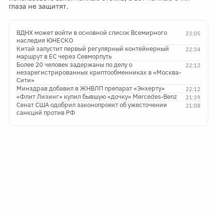
глаза не защитят.
ВДНХ может войти в основной список Всемирного
23:05
наследия ЮНЕСКО
Китай запустит первый регулярный контейнерный
22:34
маршрут в ЕС через Севморпуть
Более 20 человек задержаны по делу о
22:12
незарегистрированных криптообменниках в «Москва-
Сити»
Минздрав добавил в ЖНВЛП препарат «Энхерту»
22:12
«Флит Лизинг» купил бывшую «дочку» Mercedes-Benz
21:39
Сенат США одобрил законопроект об ужесточении
21:08
санкций против РФ