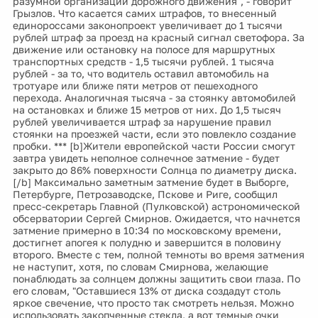
разумной организации дорожного движения", - говорит
Грызлов. Что касается самих штрафов, то внесенный
единороссами законопроект увеличивает до 1 тысячи
рублей штраф за проезд на красный сигнал светофора. За
движение или остановку на полосе для маршрутных
транспортных средств - 1,5 тысячи рублей. 1 тысяча
рублей - за то, что водитель оставил автомобиль на
тротуаре или ближе пяти метров от пешеходного
перехода. Аналогичная тысяча - за стоянку автомобилей
на остановках и ближе 15 метров от них. До 1,5 тысяч
рублей увеличивается штраф за нарушение правил
стоянки на проезжей части, если это повлекло создание
пробки. *** [b]Жители европейской части России смогут
завтра увидеть неполное солнечное затмение - будет
закрыто до 86% поверхности Солнца по диаметру диска.
[/b] Максимально заметным затмение будет в Выборге,
Петербурге, Петрозаводске, Пскове и Риге, сообщил
пресс-секретарь Главной (Пулковской) астрономической
обсерватории Сергей Смирнов. Ожидается, что начнется
затмение примерно в 10:34 по московскому времени,
достигнет апогея к полудню и завершится в половину
второго. Вместе с тем, полной темноты во время затмения
не наступит, хотя, по словам Смирнова, желающие
понаблюдать за солнцем должны защитить свои глаза. По
его словам, "Оставшиеся 13% от диска создадут столь
яркое свечение, что просто так смотреть нельзя. Можно
использовать закопченные стекла, а вот темные очки