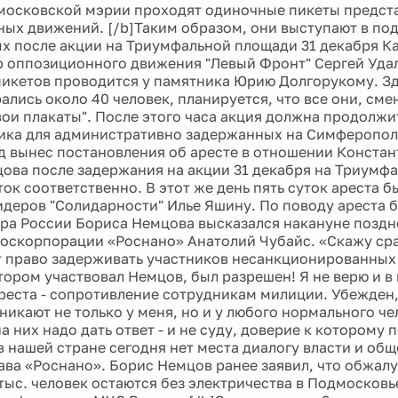
 московской мэрии проходят одиночные пикеты предст
ых движений. [/b]Таким образом, они выступают в по
х после акции на Триумфальной площади 31 декабря К
 оппозиционного движения "Левый Фронт" Сергей Удал
икетов проводится у памятника Юрию Долгорукому. Зд
лись около 40 человек, планируется, что все они, смен
вои плакаты". После этого часа акция должна продолжи
ка для административно задержанных на Симферопол
д вынес постановления об аресте в отношении Констан
ова после задержания на акции 31 декабря на Триумфа
уток соответственно. В этот же день пять суток ареста 
идеров "Солидарности" Илье Яшину. По поводу ареста 
ра России Бориса Немцова высказался накануне поздн
 госкорпорации «Роснано» Анатолий Чубайс. «Скажу сраз
т право задерживать участников несанкционированных 
отором участвовал Немцов, был разрешен! Я не верю и в
реста - сопротивление сотрудникам милиции. Убежден,
икают не только у меня, но и у любого нормального че
на них надо дать ответ - и не суду, доверие к которому
в нашей стране сегодня нет места диалогу власти и обще
ва «Роснано». Борис Немцов ранее заявил, что обжалуе
 тыс. человек остаются без электричества в Подмосковь