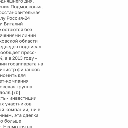
одняшнего дня.
ения Подмосковья,
восстановительная
алу Россия-24
и Виталий
е остаются без
лючениями линий
ковской области
Медведев подписал
сообщает пресс-
 а в 2013 году -
ии госаппарата на
министр финансов
ономить для
нет-компания
ковская группа
долл.[/b]
ть - инвестиции
ых участников
ой компании, ни в
нным, эта сделка
то больше
r. Несмотря на