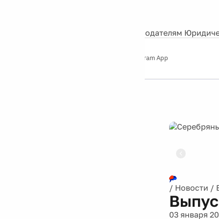
События
Контакты
О нас
Экскурсии
Silver Studio
Рекламодателям
Юридиче
Слушайте
App Store
Google Play
Telegram App
Серебряный
дождь
12+
Реклама
/
Новости
/
Выпус
03 января 20