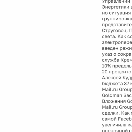
Управлении 
Энергетики 
но ситуация
группировка
представите
Струговец. 
света. Как 
электропере
введен режи
указ о сокр
служба Кремл
10% предель
20 проценто
Алексей Куд
бюджета 37 
Mail.ru Grou
Goldman Sac
Вложения Go
Mail.ru Gro
сделки. Как
самой Faceb
увеличила к
оценочной с