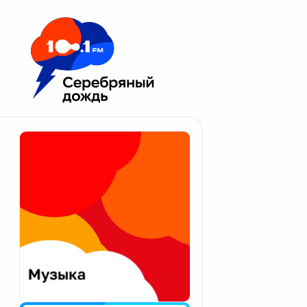
Москва 100.1 FM
Апатиты
Астрахань
Волгоград
Вологда
Екатеринбург
Иваново
Казань
Калининград
Калуга