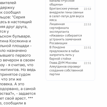
каналы «Русской
авителей
общины»
ддержку
Британские ученые
22:53
ак сообщил
внедрили гены свиньи
в салат-латук для вкуса
ьцов: "Серия
мяса
есь в настоящий
Лишенная
22:53
яя друг друга,
сертификата
тся у
эксплуатанта
«Ижавиа» собирается
ьском бульваре.
устранить замечания
тина Косякина и
Росавиации
льной площади -
В Лондоне
22:51
было назначено
предложили в пабах
бывшего первого
запретить пить у
барной стойки
о вечером в своем
Глава ДУМ Москвы
22:51
у - я считаю, что
Аляутдинов опроверг
митингов. Но ведь
создание собственной
 принятое судом
партии
 что эти же
ловека. А это
 подорвано, а самой
ства?», - задается
т свой арест. ***
е, сообщили в