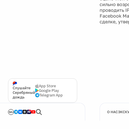
сильно возр
проводить I
Facebook Ма
сделке, утве
App Store
Слушайте
Google Play
Серебряный
Telegram App
дождь
О НАС
ЭКСК
12+