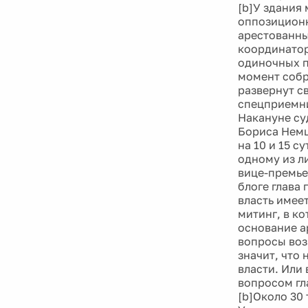
[b]У здания
оппозиционн
арестованны
координатор
одиночных п
момент собра
развернут с
спецприемни
Накануне су
Бориса Немц
на 10 и 15 с
одному из л
вице-премье
блоге глава
власть имее
митинг, в к
основание а
вопросы возн
значит, что 
власти. Или 
вопросом гла
[b]Около 30