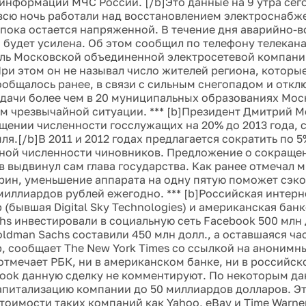
информации МЧС России. [/b]Это данные на 9 утра сег
всю ночь работали над восстановлением электроснабж
 пока остается напряженной. В течение дня аварийно-
 будет усилена. Об этом сообщил по телефону телекан
ль Московской объединенной электросетевой компани
При этом он не называл число жителей региона, которы
сообщалось ранее, в связи с сильным снегопадом и отк
дачи более чем в 20 муниципальных образованиях Мос
м чрезвычайной ситуации. *** [b]Президент Дмитрий 
ащении численности госслужащих на 20% до 2013 года, 
я.[/b]В 2011 и 2012 годах предлагается сократить по 5%,
ной численности чиновников. Предложение о сокращен
в выдвинул сам глава государства. Как ранее отмечал 
рин, уменьшение аппарата на одну пятую поможет сэк
миллиардов рублей ежегодно. *** [b]Российская интер
p (бывшая Digital Sky Technologies) и американская бан
hs инвестировали в социальную сеть Facebook 500 млн 
ldman Sachs составили 450 млн долл., а оставшаяся час
up, сообщает The New York Times со ссылкой на анонимн
 отмечает РБК, ни в американском банке, ни в российск
ook данную сделку не комментируют. По некоторым да
апитализацию компании до 50 миллиардов долларов. Э
тоимости таких компаний как Yahoo, eBay и Time Warne