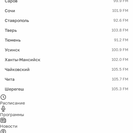
Саров
99.9 FM
Сочи
101.9 FM
Ставрополь
92.6 FM
Тверь
103.8 FM
Тюмень
91.2 FM
Усинск
100.9 FM
Ханты-Мансийск
102.0 FM
Чайковский
105.5 FM
Чита
105.7 FM
Шерегеш
105.3 FM
Расписание
Программы
Новости