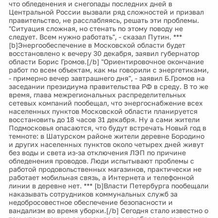
что обледенения и снегопады последних дней в
Центральной России вызвали ряд сложностей и призвал
правительство, не расслабляясь, решать эти проблемы.
"Ситуация сложная, но стенать по этому поводу не
следует. Всем нужно работать", - сказал Путин. ***
[b]Энергообеспечение в Московской области будет
восстановлено к вечеру 30 декабря, заявил губернатор
области Борис Громов.[/b] "Ориентировочное окончание
работ по всем объектам, как мы говорили с энергетиками,
- примерно вечер завтрашнего дня", - заявил Б.Громов на
заседании президиума правительства РФ в среду. В то же
время, глава межрегиональных распределительных
сетевых компаний пообещал, что энергоснабжение всех
населенных пунктов Московской области планируется
восстановить до 18 часов 31 декабря. Ну а сами жители
Подмосковья опасаются, что будут встречать Новый год в
темноте: в Шатурском районе жители деревне Бородино
и других населенных пунктов около четырех дней живут
без воды и света из-за отключения ЛЭП по причине
обледенения проводов. Люди испытывают проблемы с
работой продовольственных магазинов, практически не
работает мобильная связь, а Интернета и телефонной
линии в деревне нет. *** [b]Власти Петербурга пообещали
наказывать сотрудников коммунальных служб за
недобросовестное обеспечение безопасности и
вандализм во время уборки.[/b] Сегодня стало известно о