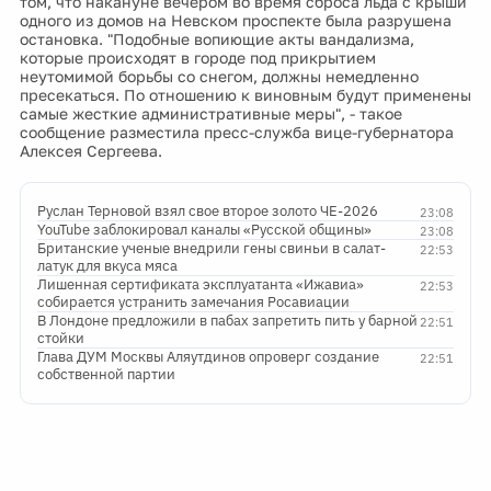
том, что накануне вечером во время сброса льда с крыши
одного из домов на Невском проспекте была разрушена
остановка. "Подобные вопиющие акты вандализма,
которые происходят в городе под прикрытием
неутомимой борьбы со снегом, должны немедленно
пресекаться. По отношению к виновным будут применены
самые жесткие административные меры", - такое
сообщение разместила пресс-служба вице-губернатора
Алексея Сергеева.
Руслан Терновой взял свое второе золото ЧЕ-2026
23:08
YouTube заблокировал каналы «Русской общины»
23:08
Британские ученые внедрили гены свиньи в салат-
22:53
латук для вкуса мяса
Лишенная сертификата эксплуатанта «Ижавиа»
22:53
собирается устранить замечания Росавиации
В Лондоне предложили в пабах запретить пить у барной
22:51
стойки
Глава ДУМ Москвы Аляутдинов опроверг создание
22:51
собственной партии