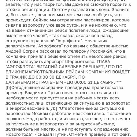
знаете, что у нас творится. Вы даже не сможете подойти к
стойке регистрации. Поэтому оставайтесь дома. Звоните,
и, быть может, вечером мы сможем вам сообщить, что
происходит. Сейчас мы отправляем пассажиров, которые
сидят в аэропорту уже двое суток, и я не исключаю, что
на вашем отмененном рейсе полетели люди, ожидающие
вылет много часов", - так сказал около часа назад
сотрудник справочной "Аэрофлота". Начальник
департамента "Аэрофлота" по связям с общественностью
Андрей Согрин рассказал по телефону Россия-24, что в
компании приняли решение отменить некоторые рейсы,
чтобы разгрузить аэропорт Шереметьево. ГЛАВА
"АЭРОФЛОТА" ВИТАЛИЙ САВЕЛЬЕВ ОБЕЩАЕТ, ЧТО ПО
БЛИЖНЕМАГИСТРАЛЬНЫМ РЕЙСАМ КОМПАНИЯ ВОЙДЕТ
В ГРАФИК ДО 00:00 30 ДЕКАБРЯ, ПО
ДАЛЬНЕМАГИСТРАЛЬНЫМ - ДО 00:00 31 ДЕКАБРЯ. ***
[b]Сегодняшнее заседании президиума правительства
премьер Владимир Путин начал с того, что заявил о
необходимости присутствия на рабочих местах всех
должностных лиц, отвечающих за ситуацию в аэропортах
и энергоснабжения.[/b] "Ответственные за ситуацию в
аэропортах Москвы сработали неэффективно. Положение
сложное. Надо работать, и я считаю, что все, кто отвечает
за положение в аэропортах и за энергоснабжение,
должны быть на местах, а не приступать к празднованию
Нового года", - сказал Путин. Отметил премьер и тот факт,