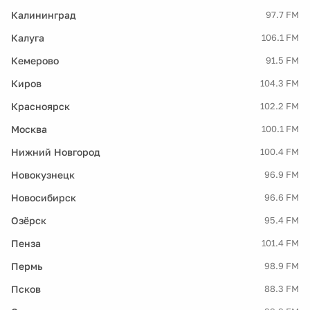
Калининград
97.7 FM
Калуга
106.1 FM
Кемерово
91.5 FM
Киров
104.3 FM
Красноярск
102.2 FM
Москва
100.1 FM
Нижний Новгород
100.4 FM
Новокузнецк
96.9 FM
Новосибирск
96.6 FM
Озёрск
95.4 FM
Пенза
101.4 FM
Пермь
98.9 FM
Псков
88.3 FM