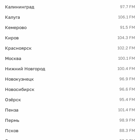
Калининград
97.7 FM
Калуга
106.1 FM
Кемерово
91.5 FM
Киров
104.3 FM
Красноярск
102.2 FM
Москва
100.1 FM
Нижний Новгород
100.4 FM
Новокузнецк
96.9 FM
Новосибирск
96.6 FM
Озёрск
95.4 FM
Пенза
101.4 FM
Пермь
98.9 FM
Псков
88.3 FM