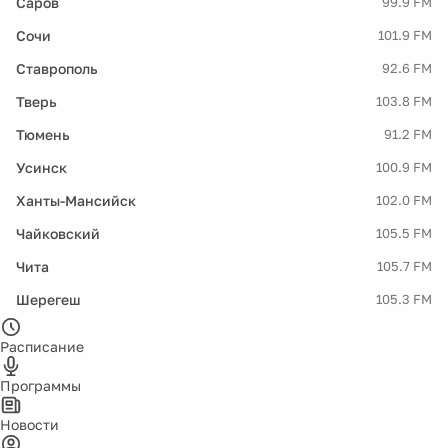
Саров
99.9 FM
Сочи
101.9 FM
Ставрополь
92.6 FM
Тверь
103.8 FM
Тюмень
91.2 FM
Усинск
100.9 FM
Ханты-Мансийск
102.0 FM
Чайковский
105.5 FM
Чита
105.7 FM
Шерегеш
105.3 FM
Расписание
Программы
Новости