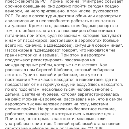
пресс-секретарь РСТ Ирина Тюрина: "Минтранс созывает
срочное совещание, оно должно пройти сегодня поздно
вечером, на него приглашено, в том числе, руководство
РСТ. Ранее в союзе туриндустрии обвинили аэропорты и
авиакомпании в неспособности работать в нештатных
ситуациях. Кроме того, рассылаются бодрые рапорты о
том, что рейсы вылетают, а пассажиров обеспечивают
питанием, при этом, судя по звонкам. которые поступают
к нам от пассажиров, застрявших в аэропортах (больше
всего их, конечно, в Домодедове), ситуация совсем иная".
Пассажиры в "Домодедово" говорят, что находятся "на
грани истерики и взрыва". При этом в аэропорту
продолжают регистрировать пассажиров на
международные рейсы, которые не вылетают. Как
рассказал нам Серегей Шабалин, который собирался
лететь в Турин с женой и ребенком, они уже на
протяжении 7-ми часов находятся в накопителе, где не
предоставляют ни горячую еду, ни воду. Здесь находится,
по его подсчетам, несколько тысяч человек, многие с
детьми. Светлана Чураева, которая зарегистрировалась
на рейс Москва -Барселона, рассказала нам, что в самом
аэропорту тысячи человек лежат на полу, местами
сложно пройти. Не организовано бесплатное питание,
работают только кафе, в которых очень высокие цены.
При этом, некоторые. в частности, молодые люди
употребляют спиртное. Главной проблемой стало полное
отсутствие информации и организации. *** [b]В