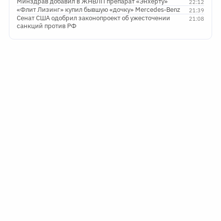
Минздрав добавил в ЖНВЛП препарат «Энхерту»
22:12
«Флит Лизинг» купил бывшую «дочку» Mercedes-Benz
21:39
Сенат США одобрил законопроект об ужесточении
21:08
санкций против РФ