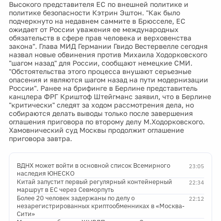
Высокого представителя ЕС по внешней политике и
политике безопасности Кэтрин Эштон. "Как было
подчеркнуто на недавнем саммите в Брюсселе, ЕС
ожидает от России уважения ее международных
обязательств в сфере прав человека и верховенства
закона". Глава МИД Германии Гвидо Вестервелле сегодня
назвал новые обвинения против Михаила Ходорковского
"шагом назад" для России, сообщают немецкие СМИ.
"Обстоятельства этого процесса внушают серьезные
опасения и являются шагом назад на пути модернизации
России". Ранее на брифинге в Берлине представитель
канцлера ФРГ Криштоф Штейгманс заявил, что в Берлине
"критически" следят за ходом рассмотрения дела, но
собираются делать выводы только после завершения
оглашения приговора по второму делу М.Ходорковского.
Хамовнический суд Москвы продолжит оглашение
приговора завтра.
ВДНХ может войти в основной список Всемирного
23:05
наследия ЮНЕСКО
Китай запустит первый регулярный контейнерный
22:34
маршрут в ЕС через Севморпуть
Более 20 человек задержаны по делу о
22:12
незарегистрированных криптообменниках в «Москва-
Сити»