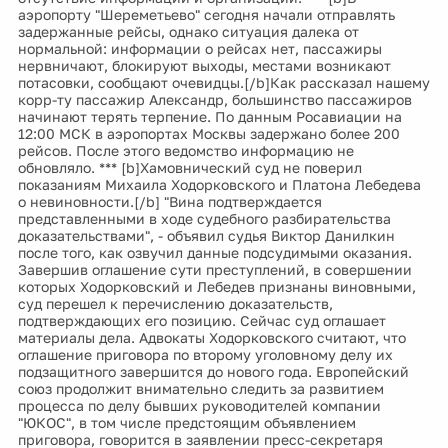
аэропорту "Шереметьево" сегодня начали отправлять
задержанные рейсы, однако ситуация далека от
нормальной: информации о рейсах нет, пассажиры
нервничают, блокируют выходы, местами возникают
потасовки, сообщают очевидцы.[/b]Как рассказал нашему
корр-ту пассажир Александр, большинство пассажиров
начинают терять терпение. По данным Росавиации на
12:00 МСК в аэропортах Москвы задержано более 200
рейсов. После этого ведомство информацию не
обновляло. *** [b]Хамовнический суд не поверил
показаниям Михаила Ходорковского и Платона Лебедева
о невиновности.[/b] "Вина подтверждается
представленными в ходе судебного разбирательства
доказательствами", - объявил судья Виктор Данилкин
после того, как озвучил данные подсудимыми оказания.
Завершив оглашение сути преступлений, в совершении
которых Ходорковский и Лебедев признаны виновными,
суд перешел к перечислению доказательств,
подтверждающих его позицию. Сейчас суд оглашает
материалы дела. Адвокаты Ходорковского считают, что
оглашение приговора по второму уголовному делу их
подзащитного завершится до нового года. Европейский
союз продолжит внимательно следить за развитием
процесса по делу бывших руководителей компании
"ЮКОС", в том числе предстоящим объявлением
приговора, говорится в заявлении пресс-секретаря