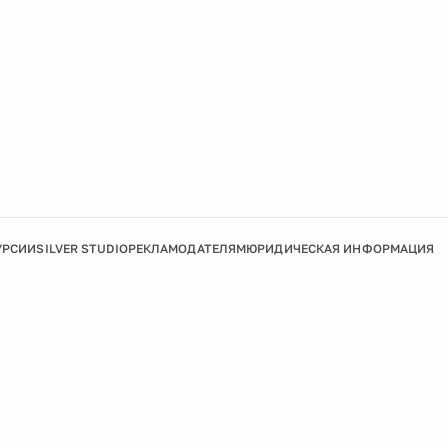
УРСИИ
SILVER STUDIO
РЕКЛАМОДАТЕЛЯМ
ЮРИДИЧЕСКАЯ ИНФОРМАЦИЯ