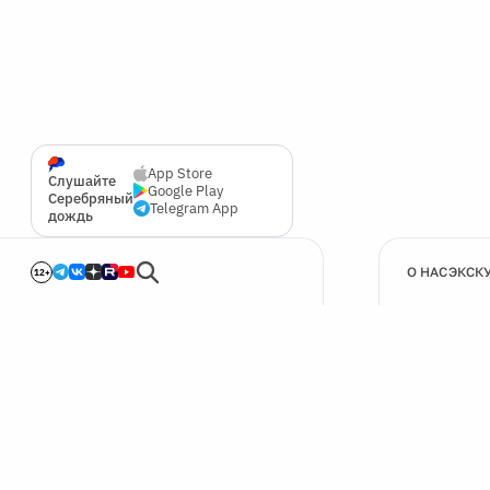
App Store
Слушайте
Google Play
Серебряный
Telegram App
дождь
О НАС
ЭКСК
12+