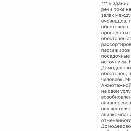
*** В здани
речи пока н
залах между
очевидцев, 
обесточен с
проводов и 
обесточен а
рассортиров
пассажиров 
посадочные 
источники. 
Домодедово,
обесточен, 
человеек. М
Ажиотажной 
на свои услу
возобновлен
авиаперевоз
осуществлят
авиакомпани
отмененного
Домодедово 