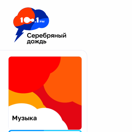
Москва 100.1 FM
Апатиты
Астрахань
Волгоград
Вологда
Екатеринбург
Иваново
Казань
Калининград
Калуга