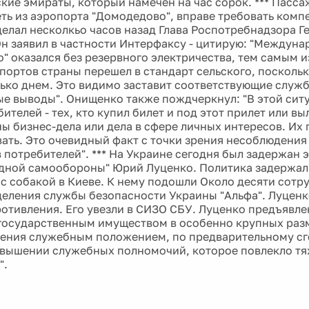
ские эмираты, который намечен на час сорок. *** Пасс
еть из аэропорта "Домодедово", вправе требовать комп
делал несколкьо часов назад Глава Роспотребнадзора Г
н заявил в частности Интерфаксу - цитирую: "Междун
" оказался без резервного электричества, тем самым и
портов страны перешел в стандарт сельского, посколь
лько днем. Это видимо заставит соответствующие служ
е выводы". Онищенко также пождчеркнул: "В этой сит
ителей - тех, кто купил билет и под этот прилет или вы
ы бизнес-дела или дела в сфере личных интересов. Их
ать. Это очевидный факт с точки зрения несоблюдения
 потребителей". *** На Украине сегодня был задержан 
дной самообороны" Юрий Луценко. Политика задержали,
 с собакой в Киеве. К нему подошли Около десяти сотр
еления службы безопасности Украины "Альфа". Луценк
отивления. Его увезли в СИЗО СБУ. Луценко предъявле
государственным имуществом в особенно крупных раз
ения служебным положением, по предварительному сг
ревышении служебных полномочий, которое повлекло т
".