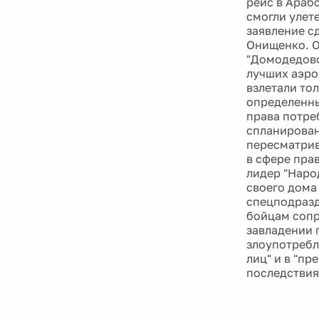
рейс в Араб
смогли улет
заявление с
Онищенко. О
"Домодедово
лучших аэро
взлетали то
определенны
права потреб
спланирован
пересматрив
в сфере прав
лидер "Наро
своего дома
спецподразд
бойцам сопр
завладении 
злоупотребл
лиц" и в "п
последствия