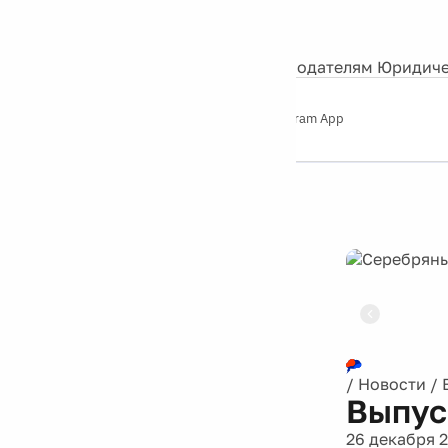
События
Контакты
О нас
Экскурсии
Silver Studio
Рекламодателям
Юридиче
Слушайте
App Store
Google Play
Telegram App
Серебряный
дождь
12+
Реклама
/
Новости
/
Выпус
26 декабря 