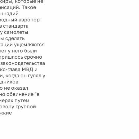
ажиры, которые не
енсаций. Такое
еннадий
ародный аэропорт
з стандарта
ку самолеты
бы сделать
уации ущемляются
лет у него были
 пришлось срочно
 законодательства
экс-глава МВД и
 когда он гулял у
удников
о не оказал
но обвинение "в
мерах путем
овору группой
яжкие