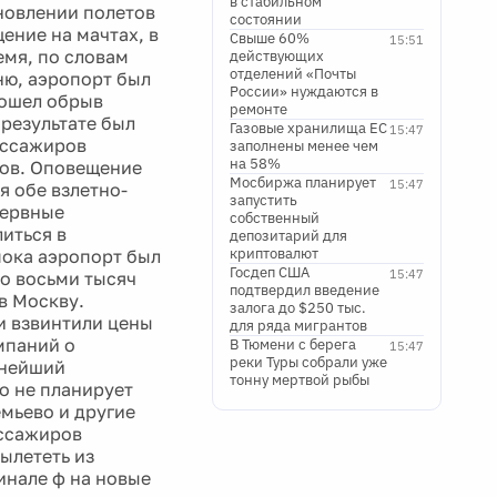
в стабильном
бновлении полетов
состоянии
ение на мачтах, в
Свыше 60%
15:51
емя, по словам
действующих
отделений «Почты
ню, аэропорт был
России» нуждаются в
зошел обрыв
ремонте
результате был
Газовые хранилища ЕС
15:47
ассажиров
заполнены менее чем
на 58%
нов. Оповещение
Мосбиржа планирует
15:47
я обе взлетно-
запустить
зервные
собственный
иться в
депозитарий для
криптовалют
пока аэропорт был
Госдеп США
15:47
ло восьми тысяч
подтвердил введение
в Москву.
залога до $250 тыс.
и взвинтили цены
для ряда мигрантов
омпаний о
В Тюмени с берега
15:47
реки Туры собрали уже
пнейший
тонну мертвой рыбы
о не планирует
мьево и другие
ассажиров
ылететь из
инале ф на новые