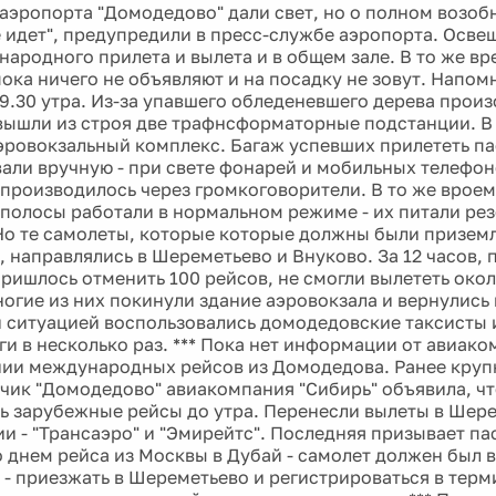
и аэропорта "Домодедово" дали свет, но о полном возо
е идет", предупредили в пресс-службе аэропорта. Освещ
народного прилета и вылета и в общем зале. В то же вр
пока ничего не объявляют и на посадку не зовут. Напом
 9.30 утра. Из-за упавшего обледеневшего дерева прои
вышли из строя две трафнсформаторные подстанции. В 
эровокзальный комплекс. Багаж успевших прилететь п
али вручную - при свете фонарей и мобильных телефо
производилось через громкоговорители. В то же вроем
полосы работали в нормальном режиме - их питали ре
Но те самолеты, которые которые должны были приземл
 направлялись в Шереметьево и Внуково. За 12 часов, 
пришлось отменить 100 рейсов, не смогли вылететь око
ногие из них покинули здание аэровокзала и вернулись 
ситуацией воспользовались домодедовские таксисты 
ги в несколько раз. *** Пока нет информации от авиак
ии международных рейсов из Домодедова. Ранее кру
чик "Домодедово" авиакомпания "Сибирь" объявила, чт
ь зарубежные рейсы до утра. Перенесли вылеты в Шере
и - "Трансаэро" и "Эмирейтс". Последняя призывает п
 днем рейса из Москвы в Дубай - самолет должен был в
- приезжать в Шереметьево и регистрироваться в терм