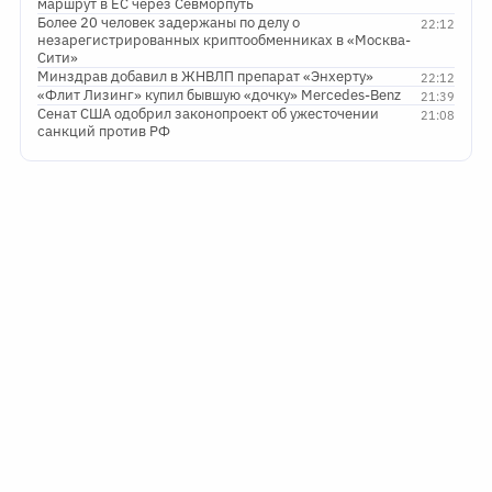
маршрут в ЕС через Севморпуть
Более 20 человек задержаны по делу о
22:12
незарегистрированных криптообменниках в «Москва-
Сити»
Минздрав добавил в ЖНВЛП препарат «Энхерту»
22:12
«Флит Лизинг» купил бывшую «дочку» Mercedes-Benz
21:39
Сенат США одобрил законопроект об ужесточении
21:08
санкций против РФ