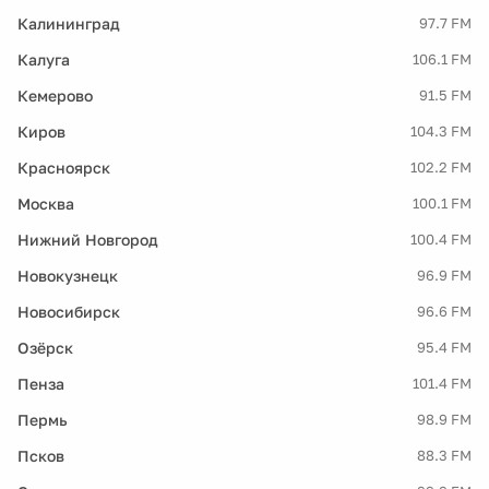
Калининград
97.7 FM
Калуга
106.1 FM
Кемерово
91.5 FM
Киров
104.3 FM
Красноярск
102.2 FM
Москва
100.1 FM
Нижний Новгород
100.4 FM
Новокузнецк
96.9 FM
Новосибирск
96.6 FM
Озёрск
95.4 FM
Пенза
101.4 FM
Пермь
98.9 FM
Псков
88.3 FM