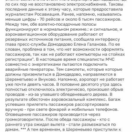
ло сих пор не восстановлено электроснабжение. Таковы
последние данные к этому часу, которые предроставила
журналистам Росавиация. Ранее, напомню, назывались
меньше цифры - 70 рейсов и около 6 тысяч пассажиров.
Между тем, обе взлетно-посадочные полосы
функционируют в нормальном режиме.: и сигнальное, и
аэронавигационное оборудование работают от
резервных источников питания, сообщила интерфаксу
глава пресс-службы Домодедово Елена Галанова. По ее
словам, проблема в том, что нет возможности оформлять
пассажиров, так как не работают компьютеры на стойках
регистрации". В настоящее время специалисты МЧС
совместно с энергетиками пытаются подключить
аварийные генераторы. Тем самолеты, которые которые
должны приземлиться в Домодедово, направляются в
Шереметьево и Внуково. Напомню, аэропорт не работает
уже почти девять часов. В половине десятого утра здесь
полностью отключилось электричесво, произошел обрыв
проводов - из-за упавшего обледеневшего дерева. В
результате обесточен аэровокзальный комплекс. Багаж
успевших прилететь пассажиров рассортировали
вручную - при свете фонарей и мобильных телефонов.
Оповещение пассажиров производится через
громкоговорители. После обеда пассажиры - кто с
раннего утра ожидал вылета - стали разъезжаться по
домам. *** А тем временем, в Шеремеьево приступили к