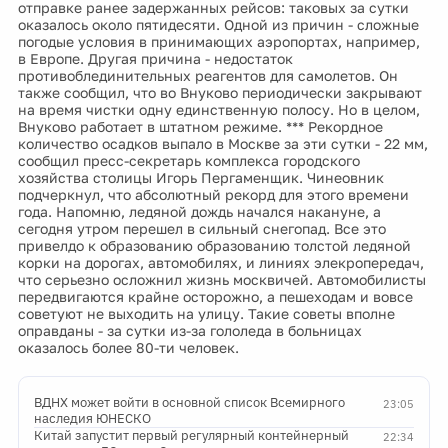
отправке ранее задержанных рейсов: таковых за сутки
оказалось около пятидесяти. Одной из причин - сложные
погодые условия в принимающих аэропортах, например,
в Европе. Другая причина - недостаток
противоблединительных реагентов для самолетов. Он
также сообщил, что во Внуково периодически закрывают
на время чистки одну единственную полосу. Но в целом,
Внуково работает в штатном режиме. *** Рекордное
количество осадков выпало в Москве за эти сутки - 22 мм,
сообщил пресс-секретарь комплекса городского
хозяйства столицы Игорь Пергаменщик. Чинеовник
подчеркнул, что абсолютный рекорд для этого времени
года. Напомню, ледяной дождь начался накануне, а
сегодня утром перешел в сильный снегопад. Все это
привелдо к образованию образованию толстой ледяной
корки на дорогах, автомобилях, и линиях элекропередач,
что серьезно осложнил жизнь москвичей. Автомобилисты
передвигаются крайне осторожно, а пешеходам и вовсе
советуют не выходить на улицу. Такие советы вполне
оправданы - за сутки из-за гололеда в больницах
оказалось более 80-ти человек.
ВДНХ может войти в основной список Всемирного
23:05
наследия ЮНЕСКО
Китай запустит первый регулярный контейнерный
22:34