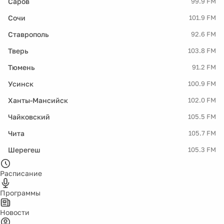
Саров
99.9 FM
Сочи
101.9 FM
Ставрополь
92.6 FM
Тверь
103.8 FM
Тюмень
91.2 FM
Усинск
100.9 FM
Ханты-Мансийск
102.0 FM
Чайковский
105.5 FM
Чита
105.7 FM
Шерегеш
105.3 FM
Расписание
Программы
Новости