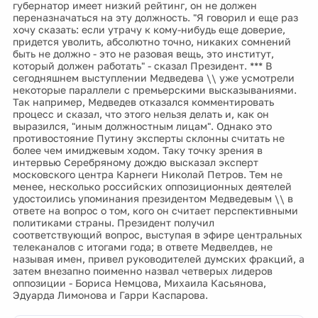
губернатор имеет низкий рейтинг, он не должен
переназначаться на эту должность. "Я говорил и еще раз
хочу сказать: если утрачу к кому-нибудь еще доверие,
придется уволить, абсолютно точно, никаких сомнений
быть не должно - это не разовая вещь, это институт,
который должен работать" - сказал Президент. *** В
сегодняшнем выступлении Медведева \\ уже усмотрели
некоторые параллели с премьерскими высказываниями.
Так например, Медведев отказался комментировать
процесс и сказал, что этого нельзя делать и, как он
выразился, "иным должностным лицам". Однако это
противостояние Путину эксперты склонны считать не
более чем имиджевым ходом. Таку точку зрения в
интервью Серебряному дождю высказал эксперт
московского центра Карнеги Николай Петров. Тем не
менее, несколько российских оппозиционных деятелей
удостоились упоминания президентом Медведевым \\ в
ответе на вопрос о том, кого он считает перспективными
политиками страны. Президент получил
соответствующий вопрос, выступая в эфире центральных
телеканалов с итогами года; в ответе Медвелдев, не
называя имен, привел руководителей думских фракций, а
затем внезапно поименно назвал четверых лидеров
оппозиции - Бориса Немцова, Михаила Касьянова,
Эдуарда Лимонова и Гарри Каспарова.