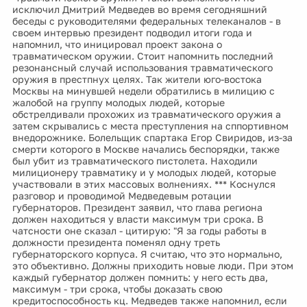
исключил Дмитрий Медведев во время сегодняшний
беседы с руководителями федеральных телеканалов - в
своем интервью президент подводил итоги года и
напомнил, что иницировал проект закона о
травматическом оружии. Стоит напомнить последний
резонансный случай использования травматического
оружия в престпнух целях. Так жители юго-востока
Москвы на минувшей недели обратились в милицию с
жалобой на группу молодых людей, которые
обстрелдивали прохожих из травматического оружия а
затем скрывались с места преступления на сппортивном
внедорожнике. Болельщик спартака Егор Свиридов, из-за
смерти которого в Москве начались беспорядки, также
был убит из травматического пистолета. Находили
милиционеру травматику и у молодых людей, которые
участвовали в этих массовых волнениях. *** Коснулся
разговор и проводимой Медведевым ротации
губернаторов. Президент заявил, что глава региона
должен находиться у власти максимум три срока. В
чатсности оне сказал - цитирую: "Я за годы работы в
должности президента поменял одну треть
губернаторского корпуса. Я считаю, что это нормально,
это объективно. Должны приходить новые люди. При этом
каждый губернатор должен помнить: у него есть два,
максимум - три срока, чтобы доказать свою
кредитоспособность кц. Медведев также напомнил, если