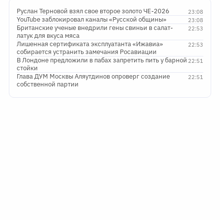
Руслан Терновой взял свое второе золото ЧЕ-2026
23:08
YouTube заблокировал каналы «Русской общины»
23:08
Британские ученые внедрили гены свиньи в салат-
22:53
латук для вкуса мяса
Лишенная сертификата эксплуатанта «Ижавиа»
22:53
собирается устранить замечания Росавиации
В Лондоне предложили в пабах запретить пить у барной
22:51
стойки
Глава ДУМ Москвы Аляутдинов опроверг создание
22:51
собственной партии