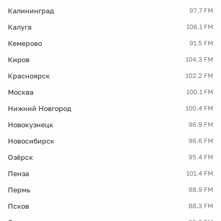
Калининград
97.7 FM
Калуга
106.1 FM
Кемерово
91.5 FM
Киров
104.3 FM
Красноярск
102.2 FM
Москва
100.1 FM
Нижний Новгород
100.4 FM
Новокузнецк
96.9 FM
Новосибирск
96.6 FM
Озёрск
95.4 FM
Пенза
101.4 FM
Пермь
98.9 FM
Псков
88.3 FM