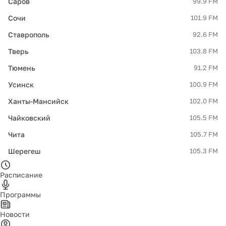
Саров
99.9 FM
Сочи
101.9 FM
Ставрополь
92.6 FM
Тверь
103.8 FM
Тюмень
91.2 FM
Усинск
100.9 FM
Ханты-Мансийск
102.0 FM
Чайковский
105.5 FM
Чита
105.7 FM
Шерегеш
105.3 FM
Расписание
Программы
Новости