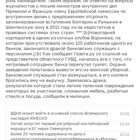
роль наблюдателя. Таким образом, он ответил на вопросы
журналистов о письме министров внутренних дел
Германии и Франции члену Европейской комиссии по
внутренним делам с предложением отсрочить
запланированное вступление Болгарии и Румынии в
Шенгенскую зону в 2011 году из-за недостатков в
правовых системах этих стран. *** [b]Новогодний
корпоратив в одном из ночных клубов Воронежа, на
котором присутствовали около 120 работников одного из
банков, закончился дракой банковских служащих с
персоналом.[/b] Как сообщает Газета.ру со ссылкой на
представителя областного ГУВД, началось все с того, что
нетрезвый сотрудник банка перепутал туалет. Охрана
заведения попыталась вывести его из женской уборной.
Банковский служащий стал возмущаться, а его коллеги
бросились ему на выручку. Завязалась драка,
результатом которой стали легкие телесные повреждения
некоторых ее участников, сломанная мебель, разбитые
стекло и посуда, сообщили в милиции.
ВДНХ может войти в основной список Всемирного
23:05
наследия ЮНЕСКО
Китай запустит первый регулярный контейнерный
22:34
маршрут в ЕС через Севморпуть
Более 20 человек задержаны по делу о
22:12
незарегистрированных криптообменниках в «Москва-