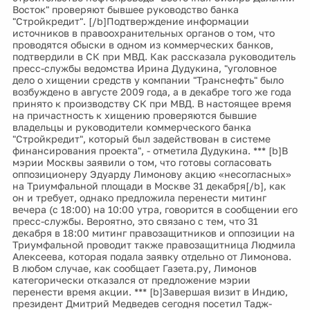
Восток" проверяют бывшее руководство банка
"Стройкредит". [/b]Подтверждение информации
источников в правоохранительных органов о том, что
проводятся обыски в одном из коммерческих банков,
подтвердили в СК при МВД. Как рассказала руководитель
пресс-службы ведомства Ирина Дудукина, "уголовное
дело о хищении средств у компании "Транснефть" было
возбуждено в августе 2009 года, а в декабре того же года
принято к производству СК при МВД. В настоящее время
на причастность к хищению проверяются бывшие
владельцы и руководители коммерческого банка
"Стройкредит", который был задействован в системе
финансирования проекта", - отметила Дудукина. *** [b]В
мэрии Москвы заявили о том, что готовы согласовать
оппозиционеру Эдуарду Лимонову акцию «несогласных»
на Триумфальной площади в Москве 31 декабря[/b], как
он и требует, однако предложила перенести митинг
вечера (с 18:00) на 10:00 утра, говорится в сообщении его
пресс-службы. Вероятно, это связано с тем, что 31
декабря в 18:00 митинг правозащитников и оппозиции на
Триумфальной проводит также правозащитница Людмила
Алексеева, которая подала заявку отдельно от Лимонова.
В любом случае, как сообщает Газета.ру, Лимонов
категорически отказался от предложение мэрии
перенести время акции. *** [b]Завершая визит в Индию,
президент Дмитрий Медведев сегодня посетил Тадж-