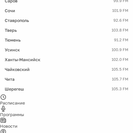
Саров
99.9 FM
Сочи
101.9 FM
Ставрополь
92.6 FM
Тверь
103.8 FM
Тюмень
91.2 FM
Усинск
100.9 FM
Ханты-Мансийск
102.0 FM
Чайковский
105.5 FM
Чита
105.7 FM
Шерегеш
105.3 FM
Расписание
Программы
Новости