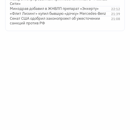
Сити»
Минздрав добавил в ЖНВЛП препарат «Энхерту»
22:12
«Флит Лизинг» купил бывшую «дочку» Mercedes-Benz
21:39
Сенат США одобрил законопроект об ужесточении
21:08
санкций против РФ