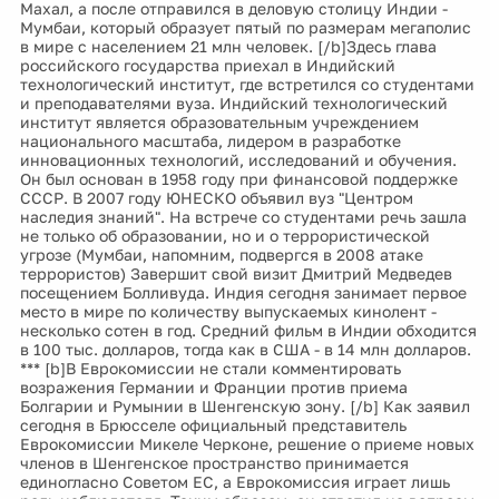
Махал, а после отправился в деловую столицу Индии -
Мумбаи, который образует пятый по размерам мегаполис
в мире с населением 21 млн человек. [/b]Здесь глава
российского государства приехал в Индийский
технологический институт, где встретился со студентами
и преподавателями вуза. Индийский технологический
институт является образовательным учреждением
национального масштаба, лидером в разработке
инновационных технологий, исследований и обучения.
Он был основан в 1958 году при финансовой поддержке
СССР. В 2007 году ЮНЕСКО объявил вуз "Центром
наследия знаний". На встрече со студентами речь зашла
не только об образовании, но и о террористической
угрозе (Мумбаи, напомним, подвергся в 2008 атаке
террористов) Завершит свой визит Дмитрий Медведев
посещением Болливуда. Индия сегодня занимает первое
место в мире по количеству выпускаемых кинолент -
несколько сотен в год. Средний фильм в Индии обходится
в 100 тыс. долларов, тогда как в США - в 14 млн долларов.
*** [b]В Еврокомиссии не стали комментировать
возражения Германии и Франции против приема
Болгарии и Румынии в Шенгенскую зону. [/b] Как заявил
сегодня в Брюсселе официальный представитель
Еврокомиссии Микеле Черконе, решение о приеме новых
членов в Шенгенское пространство принимается
единогласно Советом ЕС, а Еврокомиссия играет лишь