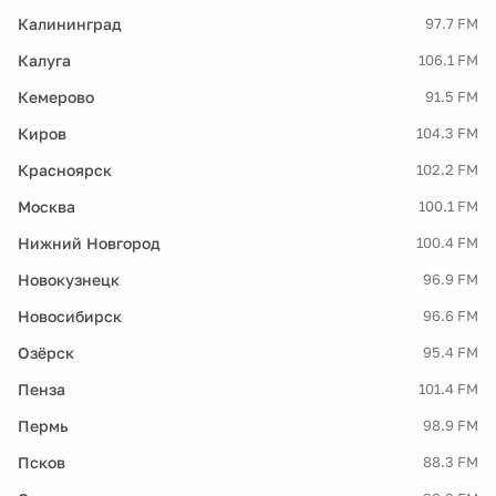
Калининград
97.7 FM
Калуга
106.1 FM
Кемерово
91.5 FM
Киров
104.3 FM
Красноярск
102.2 FM
Москва
100.1 FM
Нижний Новгород
100.4 FM
Новокузнецк
96.9 FM
Новосибирск
96.6 FM
Озёрск
95.4 FM
Пенза
101.4 FM
Пермь
98.9 FM
Псков
88.3 FM