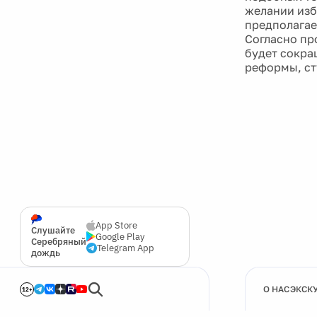
желании изб
предполагае
Согласно пр
будет сокра
реформы, ст
App Store
Слушайте
Google Play
Серебряный
Telegram App
дождь
О НАС
ЭКСК
12+