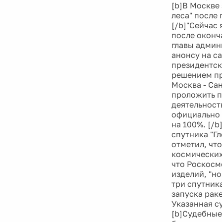
[b]В Москве
леса" после
[/b]"Сейчас
после оконч
главы админ
анонсу на с
президентск
решением пр
Москва - Са
проложить п
деятельност
официально 
на 100%. [/
спутника "Г
отметил, чт
космических
что Роскосм
изделий, "н
три спутник
запуска рак
Указанная с
[b]Судебные