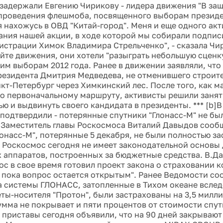
 задержали Евгению Чирикову - лидера движения "В за
 проведения флешмоба, посвященного выборам президен
 я нахожусь в ОВД "Китай-город". Меня и еще одного ак
ания нашей акции, в ходе которой мы собирали подписи
истрации Химок Владимира Стрельченко", - сказала Чи
айте движения, они хотели "разыграть небольшую сцен
им выборам 2012 года. Ранее в движении заявляли, чт
езидента Дмитрия Медведева, не отменившего строите
нкт-Петербург через Химкинский лес. После того, как 
о первоначальному маршруту, активисты решили занят
ью и выдвинуть своего кандидата в президенты. *** [b]
подтвердили - потерянные спутники "Глонасс-М" не бы
b]Заместитель главы Роскосмоса Виталий Давыдов сообщ
лонасс-М", потерянные 5 декабря, не были полностью з
о Роскосмос сегодня не имеет законодательной основы
 аппаратов, построенных за бюджетные средства. В.Д
ос в свое время готовил проект закона о страховании 
о пока вопрос остается открытым". Ранее Ведомости со
а системы ГЛОНАСС, затопленные в Тихом океане вслед
еты-носителя "Протон", были застрахованы на 3,5 милл
умма не покрывает и пяти процентов от стоимости спутн
 приставы сегодня объявили, что на 90 дней закрываю