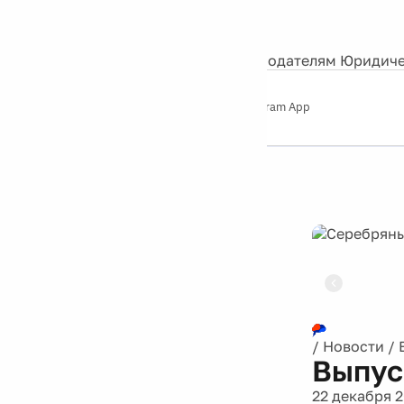
События
Контакты
О нас
Экскурсии
Silver Studio
Рекламодателям
Юридиче
Слушайте
App Store
Google Play
Telegram App
Серебряный
дождь
12+
Реклама
/
Новости
/
Выпус
22 декабря 