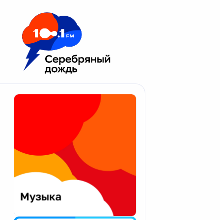
Москва 100.1 FM
Апатиты
Астрахань
Волгоград
Вологда
Екатеринбург
Иваново
Казань
Калининград
Калуга