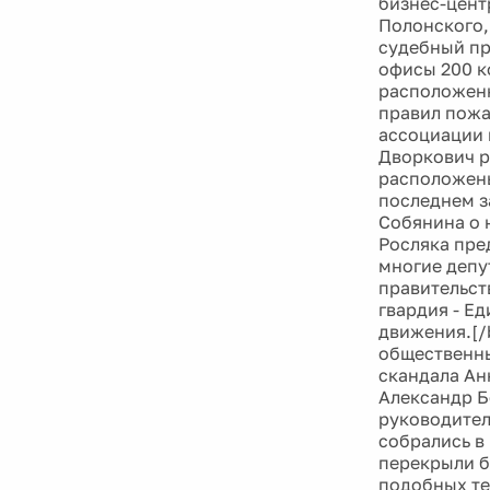
бизнес-цен
Полонского,
судебный пр
офисы 200 к
расположенн
правил пожа
ассоциации 
Дворкович р
расположены
последнем з
Собянина о 
Росляка пре
многие депу
правительств
гвардия - Е
движения.[/
общественны
скандала Ан
Александр Б
руководител
собрались в
перекрыли б
подобных те