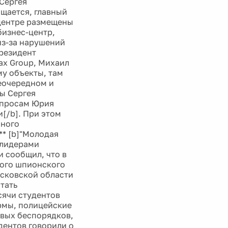
Сергея
бщается, главный
 центре размещены
бизнес-центр,
из-за нарушений
резидент
ax Group, Михаил
му объекты, там
еочередном и
ы Сергея
опросам Юрия
[/b]. При этом
чного
** [b]"Молодая
 лидерами
 сообщил, что в
ього шпионского
Псковской области
тать
сячи студентов
рмы, полицейские
овых беспорядков,
дентов говорили о