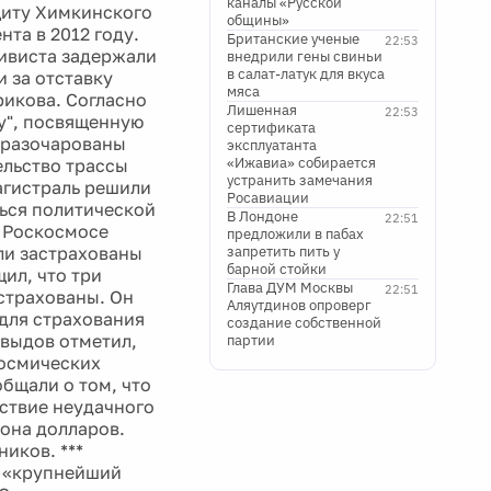
каналы «Русской
щиту Химкинского
общины»
та в 2012 году.
Британские ученые
22:53
тивиста задержали
внедрили гены свиньи
в салат-латук для вкуса
 за отставку
мяса
рикова. Согласно
Лишенная
22:53
ку", посвященную
сертификата
о разочарованы
эксплуатанта
«Ижавиа» собирается
льство трассы
устранить замечания
магистраль решили
Росавиации
ься политической
В Лондоне
22:51
В Роскосмосе
предложили в пабах
ли застрахованы
запретить пить у
барной стойки
ил, что три
Глава ДУМ Москвы
22:51
астрахованы. Он
Аляутдинов опроверг
 для страхования
создание собственной
авыдов отметил,
партии
космических
общали о том, что
ствие неудачного
иона долларов.
иков. ***
т «крупнейший