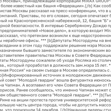
тр Москвы», принадлежащий корпорации MIRAX GROUP 
 более известный как башня «Федерации».[/b] Как соо
истав Москвы рассказал на пресс-конференции, что в
омпаний. Приставы, по его словам, сегодня опечатают 
ый на Краснопресненской набережной, 12, башня "Б" 
рной безопасности. В интервью Серебряному Дождю п
предпринимателей «Новое дело», в которую входит Mir
ассказал, что претензии возникли к еще недостроенно
 нерабочие офисы. *** [b]Депутаты Мосгордумы на вн
аседании в этом году поддержали решение мэра Москв
назначении бывшего заместителя по экономическим в
дставителем правительства Москвы в Совете Федерации
таты Мосгордумы сожалели об уходе Росляка из столи
а., который проработал в должность зам.мэра 15 лет. *
диная Россия" на своем съезде в Москве определилась с
b]Информированный источник в молодежном движении
й совет "Молодой гвардии" вошла фигурантка июноск
на Чапман. А возглавил его член Совета Федерации от 
орисов. Ранее сообщалось, что именно Чапман может с
ем общественного совета "Молодой гвардии". *** [b]Ты
 Риме на акции протеста против университетской рефо
ольшую часть центра города, чтобы не допустить масс
м, что произошли 14 декабря. [/b]Накануне лидеры сту