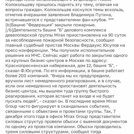
Колокольцеву пришлось поднять эту тему, отвечая на
вопросы граждан. Колокольцев коснулся темы вскользь,
отметив вчерашнее заявление Владимира Путина,
встречавшегося с представителями фан-клубов. ***
[b]Башню "Федерация" закрыли пожарные.
[/b]Деятельность башни "Б" делового комплекса
девелоперской группы Mirax приостановлена на 90 суток
за несоблюдение пожарной безопасности, сообщил
главный судебный пристав Москвы Фердауис Юсупов на
пресс-конференции. "Мы получили исполнительное
решение из МЧС. Сейчас идет работа по закрытию одного
из крупных бизнес-центров в Москве по адресу:
Краснопресненская набережная, дом 12, башня "Б", -
сказал Ф.Юсупов. По его информации, в башне работает
более 200 компаний. "Вчера мы их предупредили,
вручили лист немедленного реагирования, и в случае,
если они немедленно не приостановят деятельность
бизнес-центра, мы вышлем туда группу быстрого
реагирования, которая встанет на входе и не будет
пускать людей", - сказал он. В последнее время Mirax
Group часто фигурирует в скандальных событиях,
связанными с объектами и проектами группы. Так, 7
декабря этого года в офисе Mirax Group представители
силовых структур провели обыски с выемкой документов
по одному из проектов компании. Обыски проводились
тремя силовыми структурами, сообщил тогда