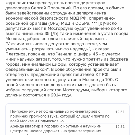
журналистам председатель совета директоров
девелопера Сергей Полонский. По его словам, в обыске
были задействованы сотрудники департамента
экономической безопасности МВД РФ, оперативно-
розыскной бригады (ОРБ) МВД и СОБРа. *** [b]Число
депутатских мест в Мосгордуме будет увеличено до 45
вместо нынешних 35.[/b] Такие изменения в устав города
Москвы одобрил сегодня столичный парламент.
"Увеличивать число депутатов всегда легче, чем
уменьшать - разрушать чьи-то надежды", - сказал
Платонов, пояснив, что "начали с цифры 45 - с учетом
минимальных затрат, того, что нужно тратить из бюджета
города, минимальной цифры, которую устанавливает
федеральный закон". В ходе обсуждения проекта были
отвергнуты предложения представителей КПРФ
увеличить численность депутатов в Москве до 100. С
новой численностью депутатских мест должен быть
избран следующий состав Мосгордумы, выборы которого
должны состояться в 2014 году.
По-прежнему нет официальных комментариев о
12:31
причинах громкого звука, который слышали почти по
всей Москве и Подмосковью
Аренда квартир в городах с крупными научными
12:31
центрами начала дорожать на фоне завершения