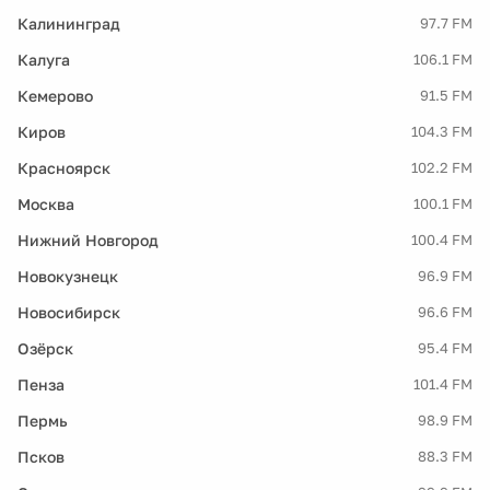
Калининград
97.7 FM
Калуга
106.1 FM
Кемерово
91.5 FM
Киров
104.3 FM
Красноярск
102.2 FM
Москва
100.1 FM
Нижний Новгород
100.4 FM
Новокузнецк
96.9 FM
Новосибирск
96.6 FM
Озёрск
95.4 FM
Пенза
101.4 FM
Пермь
98.9 FM
Псков
88.3 FM