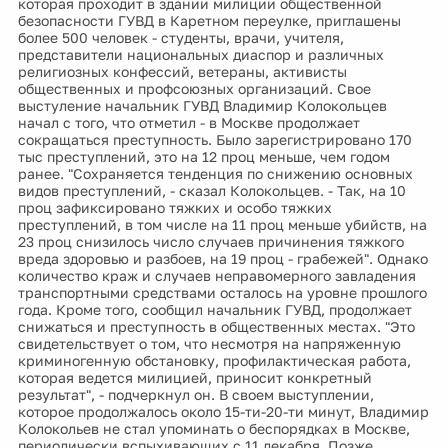
которая проходит в здании милиции общественной
безопасности ГУВД в Каретном переулке, приглашены
более 500 человек - студенты, врачи, учителя,
представители национальных диаспор и различных
религиозных конфессий, ветераны, активисты
общественных и профсоюзных организаций. Свое
выстуление начальник ГУВД Владимир Колокольцев
начал с того, что отметил - в Москве продолжает
сокращаться преступность. Было зарегистрировано 170
тыс преступлений, это на 12 проц меньше, чем годом
ранее. "Сохраняется тенденция по снижению основных
видов преступлений, - сказал Колокольцев. - Так, на 10
проц зафиксировано тяжких и особо тяжких
преступлений, в том числе на 11 проц меньше убийств, на
23 проц снизилось число случаев причинения тяжкого
вреда здоровью и разбоев, на 19 проц - грабежей". Однако
количество краж и случаев неправомерного завладения
транспортными средствами осталось на уровне прошлого
года. Кроме того, сообщил начальник ГУВД, продолжает
снижаться и преступность в общественных местах. "Это
свидетельствует о том, что несмотря на напряженную
криминогенную обстановку, профилактическая работа,
которая ведется милицией, приносит конкретный
результат", - подчеркнул он. В своем выступлении,
которое продолжалось около 15-ти-20-ти минут, Владимир
Колокольев не стал упоминать о беспорядках в Москве,
периодически вспыхивающих с 11 декабря. Позже