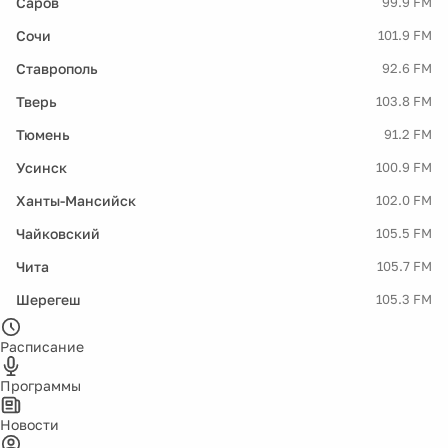
Саров
99.9 FM
Сочи
101.9 FM
Ставрополь
92.6 FM
Тверь
103.8 FM
Тюмень
91.2 FM
Усинск
100.9 FM
Ханты-Мансийск
102.0 FM
Чайковский
105.5 FM
Чита
105.7 FM
Шерегеш
105.3 FM
Расписание
Программы
Новости