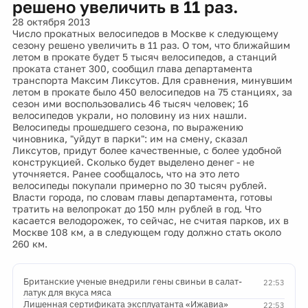
решено увеличить в 11 раз.
28 октября 2013
Число прокатных велосипедов в Москве к следующему
сезону решено увеличить в 11 раз. О том, что ближайшим
летом в прокате будет 5 тысяч велосипедов, а станций
проката станет 300, сообщил глава департамента
транспорта Максим Ликсутов. Для сравнения, минувшим
летом в прокате было 450 велосипедов на 75 станциях, за
сезон ими воспользовались 46 тысяч человек; 16
велосипедов украли, но половину из них нашли.
Велосипеды прошедшего сезона, по выражению
чиновника, "уйдут в парки": им на смену, сказал
Ликсутов, придут более качественные, с более удобной
конструкцией. Сколько будет выделено денег - не
уточняется. Ранее сообщалось, что на это лето
велосипеды покупали примерно по 30 тысяч рублей.
Власти города, по словам главы департамента, готовы
тратить на велопрокат до 150 млн рублей в год. Что
касается велодорожек, то сейчас, не считая парков, их в
Москве 108 км, а в следующем году должно стать около
260 км.
Британские ученые внедрили гены свиньи в салат-
22:53
латук для вкуса мяса
Лишенная сертификата эксплуатанта «Ижавиа»
22:53