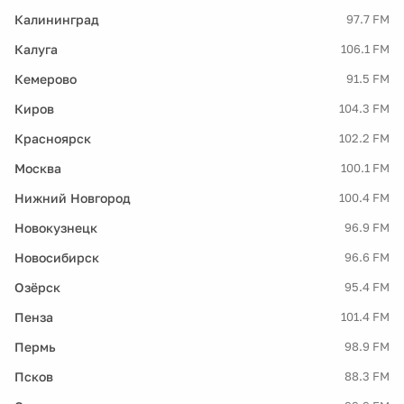
Калининград
97.7 FM
Калуга
106.1 FM
Кемерово
91.5 FM
Киров
104.3 FM
Красноярск
102.2 FM
Москва
100.1 FM
Нижний Новгород
100.4 FM
Новокузнецк
96.9 FM
Новосибирск
96.6 FM
Озёрск
95.4 FM
Пенза
101.4 FM
Пермь
98.9 FM
Псков
88.3 FM