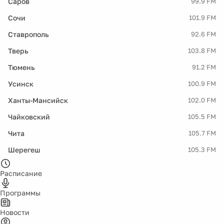
Саров
99.9 FM
Сочи
101.9 FM
Ставрополь
92.6 FM
Тверь
103.8 FM
Тюмень
91.2 FM
Усинск
100.9 FM
Ханты-Мансийск
102.0 FM
Чайковский
105.5 FM
Чита
105.7 FM
Шерегеш
105.3 FM
Расписание
Программы
Новости