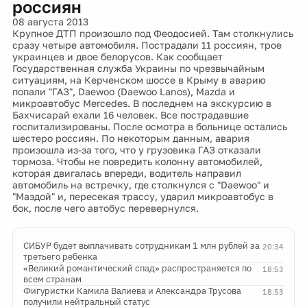
россиян
08 августа 2013
Крупное ДТП произошло под Феодосией. Там столкнулись
сразу четыре автомобиля. Пострадали 11 россиян, трое
украинцев и двое белорусов. Как сообщает
Государственная служба Украины по чрезвычайным
ситуациям, на Керченском шоссе в Крыму в аварию
попали "ГАЗ", Daewoo (Daewoo Lanos), Mazda и
микроавтобус Mercedes. В последнем на экскурсию в
Бахчисарай ехали 16 человек. Все пострадавшие
госпитализированы. После осмотра в больнице остались
шестеро россиян. По некоторым данным, авария
произошла из-за того, что у грузовика ГАЗ отказали
тормоза. Чтобы не повредить колонну автомобилей,
которая двигалась впереди, водитель направил
автомобиль на встречку, где столкнулся с "Daewoo" и
"Маздой" и, пересекая трассу, ударил микроавтобус в
бок, после чего автобус перевернулся.
СИБУР будет выплачивать сотрудникам 1 млн рублей за
20:34
третьего ребенка
«Великий романтический спад» распространяется по
18:53
всем странам
Фигуристки Камила Валиева и Александра Трусова
18:53
получили нейтральный статус