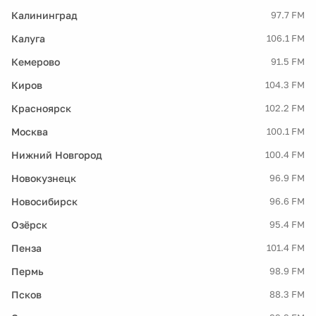
Калининград
97.7 FM
Калуга
106.1 FM
Кемерово
91.5 FM
Киров
104.3 FM
Красноярск
102.2 FM
Москва
100.1 FM
Нижний Новгород
100.4 FM
Новокузнецк
96.9 FM
Новосибирск
96.6 FM
Озёрск
95.4 FM
Пенза
101.4 FM
Пермь
98.9 FM
Псков
88.3 FM