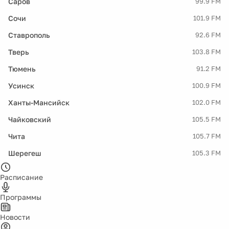
Саров
99.9 FM
Сочи
101.9 FM
Ставрополь
92.6 FM
Тверь
103.8 FM
Тюмень
91.2 FM
Усинск
100.9 FM
Ханты-Мансийск
102.0 FM
Чайковский
105.5 FM
Чита
105.7 FM
Шерегеш
105.3 FM
Расписание
Программы
Новости