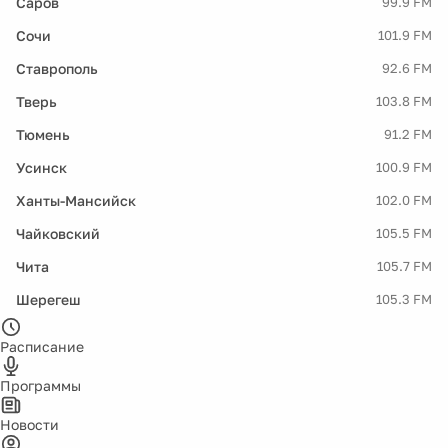
Саров
99.9 FM
Сочи
101.9 FM
Ставрополь
92.6 FM
Тверь
103.8 FM
Тюмень
91.2 FM
Усинск
100.9 FM
Ханты-Мансийск
102.0 FM
Чайковский
105.5 FM
Чита
105.7 FM
Шерегеш
105.3 FM
Расписание
Программы
Новости