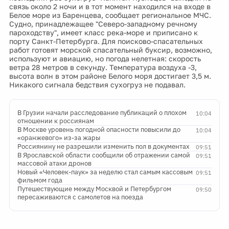
связь около 2 ночи и в тот момент находился на входе в
Белое море из Баренцева, сообщает региональное МЧС.
Судно, принадлежащее "Северо-западному речному
пароходству", имеет класс река-море и приписано к
порту Санкт-Петербурга. Для поисково-спасательных
работ готовят морской спасательный буксир, возможно,
используют и авиацию, но погода нелетная: скорость
ветра 28 метров в секунду. Температура воздуха -3,
высота волн в этом районе Белого моря достигает 3,5 м.
Никакого сигнала бедствия сухогруз не подавал.
В Грузии начали расследование публикаций о плохом
10:04
отношении к россиянам
В Москве уровень погодной опасности повысили до
10:04
«оранжевого» из-за жары
Россиянину не разрешили изменить пол в документах
09:51
В Ярославской области сообщили об отражении самой
09:51
массовой атаки дронов
Новый «Человек-паук» за неделю стал самым кассовым
09:51
фильмом года
Путешествующие между Москвой и Петербургом
09:50
пересаживаются с самолетов на поезда