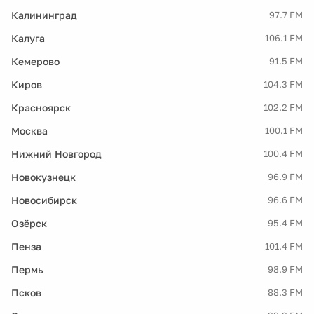
Калининград
97.7 FM
Калуга
106.1 FM
Кемерово
91.5 FM
Киров
104.3 FM
Красноярск
102.2 FM
Москва
100.1 FM
Нижний Новгород
100.4 FM
Новокузнецк
96.9 FM
Новосибирск
96.6 FM
Озёрск
95.4 FM
Пенза
101.4 FM
Пермь
98.9 FM
Псков
88.3 FM