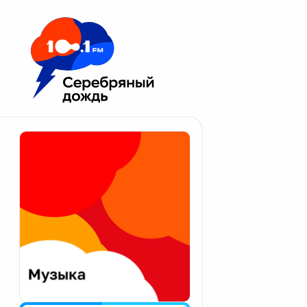
Москва 100.1 FM
Апатиты
Астрахань
Волгоград
Вологда
Екатеринбург
Иваново
Казань
Калининград
Калуга