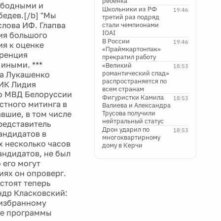
ребенка
ободными и
Школьники из РФ
19:46
едев.[/b] "Мы
третий раз подряд
лова ИФ. Глапва
стали чемпионами
IOAI
ия большого
В России
19:46
ия к оценке
«Праймкартонпак»
еренция
прекратил работу
иными. ***
«Великий
18:53
романтический спад»
ра Лукашенко
распространяется по
ЦИК Лидия
всем странам
но МВД Белоруссии
Фигуристки Камила
18:53
стного митинга в
Валиева и Александра
вшие, в том числе
Трусова получили
нейтральный статус
редставитель
Дрон ударил по
18:53
андидатов в
многоквартирному
х несколько часов
дому в Керчи
андидатов, не был
 его могут
иях он опроверг.
стоят теперь
ндр Класковский:
еизбранному
ые программы