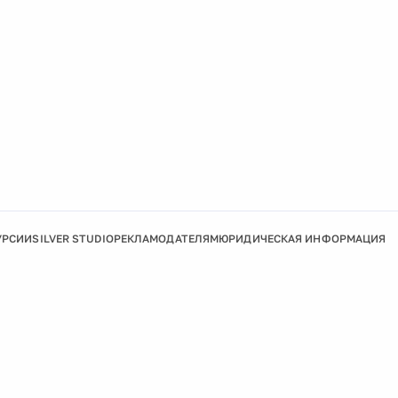
УРСИИ
SILVER STUDIO
РЕКЛАМОДАТЕЛЯМ
ЮРИДИЧЕСКАЯ ИНФОРМАЦИЯ