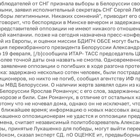
аблюдателей от СНГ признала выборы в Белоруссии св
ыми, заявил исполнительный секретарь СНГ Сергей Леб
боры легитимными. Никаких сомнений", приводит его с
говорит, что беспорядки в Минске вечером и задержан
представителей оппозиции не имеют никакого отношен
ой кампании. позже на сегодня назначена пресс-конф
й из Европы, и оценки миссии БДИПЧ ОБСЕ могут быть 
ция переизбранного президента Белоруссии Александ
о 19 февраля, [/b]сообщила ИТАР- ТАСС председатель 
олее точной даты она назвать не смогла. Одновремен
 заявление оппозиции о погибших в ходе разгона проте
ка: задержано несколько сотен человек, были пострада
иционеров, но никто не погиб, сообщил агентству ИФ п
ы МВД Белоруссии. О наличии жертв заявлял один из к
Белоруссии Ярослав Романчук; с его слов, задержанны
морозе и били. Сам Романчук, в отличие от остальных к
тому что не ночевал дома, однако он не исключает, что
в ближайшее время; информацию о новых массовых акц
кашенко оппозиционерам не удастся и оппозиции пред
мена, считает независимый политобозреватель Алекса
ры, принятые Лукашенко для победы, могут выйти пер
боком, сказал эксперт СД. пО ОЦЕНКЕ ит, предвыборн