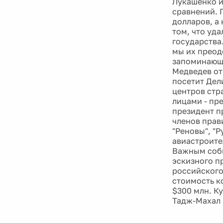
Лукашенко и
сравнений. 
долларов, а 
том, что уда
государства.
мы их преод
запоминающи
Медведев от
посетит Дел
центров стр
лицами - пр
президент п
членов прав
"Реновы", "Р
авиастроите
Важным собы
эскизного п
российского
стоимость к
$300 млн. К
Тадж-Махал 