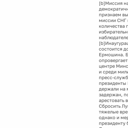
[b]Миссия н
демократичн
признаем вы
миссии СНГ 
количества 
избирательн
наблюдателе
[b]Инаугура
состоится д
Ермошина. Б
опровергает
центре Минс
и среди мил
пресс-служб
президенты 
держали на 
задержан, по
арестовать 
Сбросить Лу
тяжелые вре
однако и ме
президенту 