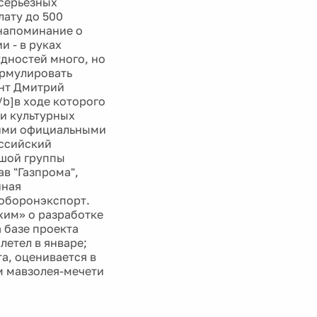
 серьезных
лату до 500
- напоминание о
и - в руках
удностей много, но
ормулировать
ент Дмитрий
/b]в ходе которого
и культурных
кими официальными
оссийский
ьшой группы
в "Газпрома",
нная
соборонэкспорт.
хим» о разработке
 базе проекта
летел в январе;
а, оценивается в
м мавзолея-мечети