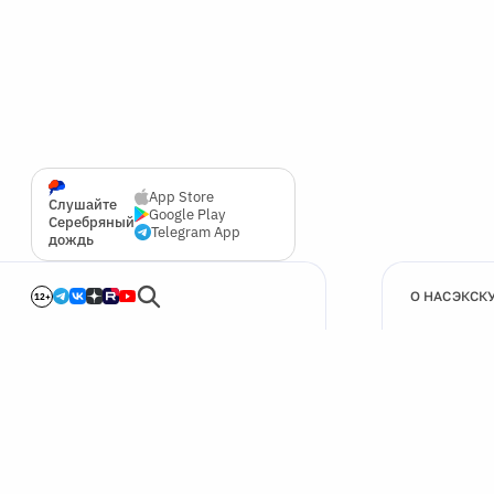
App Store
Слушайте
Google Play
Серебряный
Telegram App
дождь
О НАС
ЭКСК
12+