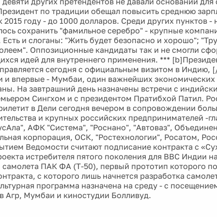
 девяти других претендентов не давали оснований для
Президент по традиции обещал повысить среднюю зарп
к 2015 году - до 1000 долларов. Среди других пунктов 
лось сохранить "фамильное серебро" - крупные компани
 Есть и слоганы: "Жить будет безопасно и хорошо"; "Тр
олеем". Оппозиционные кандидаты так и не смогли сф
хся идей для внутреннего применения. *** [b]Презид
правляется сегодня с официальным визитом в Индию, [
и и впервые - Мумбаи, один важнейших экономических 
аны. На завтрашний день назначены встречи с индийс
емьером Сингхом и с президентом Пратибхой Патил. Р
рилетит в Дели сегодня вечером в сопровождении бол
ительства и крупных российских предпринимателей -гла
усАла", АФК "Система", "Роснано", "Автоваз", Объедине
льная корпорация, ОСК, "Ростехнологии", Росатом, Ро
тием Ведомости считают подписание контракта с «Су
роекта истребителя пятого поколения для ВВС Индии на
 самолета ПАК ФА (Т-50), первый прототип которого по
онтракта, с которого лишь начнется разработка самолет
ультурная программа назначена на среду - с посещение
в Агр, Мумбаи и киностудии Болливуд.