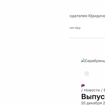
События
Контакты
О нас
Экскурсии
Silver Studio
Рекламодателям
Юридиче
Слушайте
App Store
Google Play
Telegram App
Серебряный
дождь
12+
Реклама
/
Новости
/
Выпус
20 декабря 