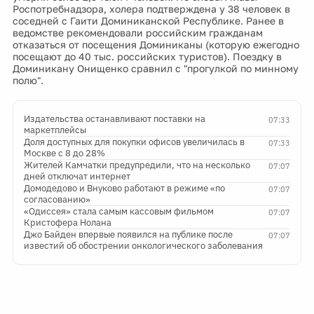
Роспотребнадзора, холера подтверждена у 38 человек в
соседней с Гаити Доминиканской Республике. Ранее в
ведомстве рекомендовали российским гражданам
отказаться от посещения Доминиканы (которую ежегодно
посещают до 40 тыс. российских туристов). Поездку в
Доминикану Онищенко сравнил с "прогулкой по минному
полю".
Издательства останавливают поставки на
07:33
маркетплейсы
Доля доступных для покупки офисов увеличилась в
07:33
Москве с 8 до 28%
Жителей Камчатки предупредили, что на несколько
07:07
дней отключат интернет
Домодедово и Внуково работают в режиме «по
07:07
согласованию»
«Одиссея» стала самым кассовым фильмом
07:07
Кристофера Нолана
Джо Байден впервые появился на публике после
07:07
известий об обострении онкологического заболевания