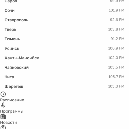
Саров
99.9 FM
Сочи
101.9 FM
Ставрополь
92.6 FM
Тверь
103.8 FM
Тюмень
91.2 FM
Усинск
100.9 FM
Ханты-Мансийск
102.0 FM
Чайковский
105.5 FM
Чита
105.7 FM
Шерегеш
105.3 FM
Расписание
Программы
Новости