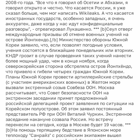
2008-го года. "Все что я говорил об Осетии и Абхазии, я
говорил открыто и честно. Что касается России, я уже
сказал больше, чем мог написать Wikileaks. А что касается
иностранных государств, особенно западных, я очень
аккуратен, даже когда у нас идут конфиденциальные
разговоры", - отреагировал Лукашенко. *** [b]Сеул отверг
международные призывы об отмене военных учений на
острове Йонпхендо.[/b] Министерство обороны Южной
Кореи заявило, что, если позволят погодные условия,
учения состоятся в ближайшие понедельник или вторник.
КНДР грозит в случае проведения таких учений нанести
более мощный удар, чем в конце ноября, когда
северокорейская сторона обстреляла остров Йонпхёндо,
что привело к гибели четырех граждан Южной Кореи.
Планы Южной Кореи провести артиллерийские стрельбы
(с участием американских военных) в Желтом море
вызвали экстренный созыв Совбеза ООН. Москва
рассчитывает, что Совет безопасности ООН на
экстренном заседании примет предложенный
российской делегацией проект заявления по ситуации на
Корейском полуострове. Об этом заявил постоянный
представитель РФ при ООН Виталий Чуркин. Экстренное
заседание накануне созвала Россия. Но встречу
перенесли на сегодня, когда в Москве будет 19 часов. ***
[b]На помощь терпящему бедствие в Японском море
теплоходу "Санрайз" с российским экипажем вышел