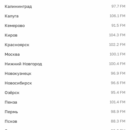
Калининград
97.7 FM
Калуга
106.1 FM
Кемерово
91.5 FM
Киров
104.3 FM
Красноярск
102.2 FM
Москва
100.1 FM
Нижний Новгород
100.4 FM
Новокузнецк
96.9 FM
Новосибирск
96.6 FM
Озёрск
95.4 FM
Пенза
101.4 FM
Пермь
98.9 FM
Псков
88.3 FM