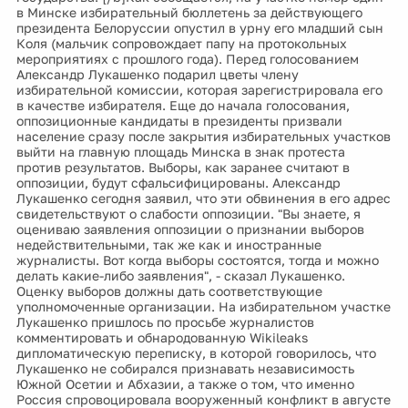
в Минске избирательный бюллетень за действующего
президента Белоруссии опустил в урну его младший сын
Коля (мальчик сопровождает папу на протокольных
мероприятиях с прошлого года). Перед голосованием
Александр Лукашенко подарил цветы члену
избирательной комиссии, которая зарегистрировала его
в качестве избирателя. Еще до начала голосования,
оппозиционные кандидаты в президенты призвали
население сразу после закрытия избирательных участков
выйти на главную площадь Минска в знак протеста
против результатов. Выборы, как заранее считают в
оппозиции, будут сфальсифицированы. Александр
Лукашенко сегодня заявил, что эти обвинения в его адрес
свидетельствуют о слабости оппозиции. "Вы знаете, я
оцениваю заявления оппозиции о признании выборов
недействительными, так же как и иностранные
журналисты. Вот когда выборы состоятся, тогда и можно
делать какие-либо заявления", - сказал Лукашенко.
Оценку выборов должны дать соответствующие
уполномоченные организации. На избирательном участке
Лукашенко пришлось по просьбе журналистов
комментировать и обнародованную Wikileaks
дипломатическую переписку, в которой говорилось, что
Лукашенко не собирался признавать независимость
Южной Осетии и Абхазии, а также о том, что именно
Россия спровоцировала вооруженный конфликт в августе