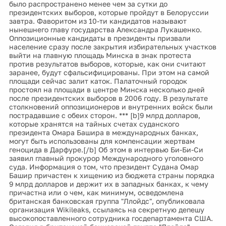
было распространено менее чем за сутки до
президентских выборов, которые пройдут в Белоруссии
завтра. Фаворитом из 10-ти кандидатов называют
нынешнего главу государства Александра Лукашенко.
Оппозиционные кандидаты в президенты призвали
население сразу после закрытия избирательных участков
выйти на главную площадь Минска в знак протеста
против результатов выборов, которые, как они считают
заранее, будут сфальсифицированы. При этом на самой
площади сейчас залит каток. Палаточный городок
простоял на площади в центре Минска несколько дней
после президентских выборов в 2006 году. В результате
столкновений оппозиционеров и внутренних войск были
пострадавшие с обеих сторон. *** [b]9 млрд долларов,
которые хранятся на тайных счетах суданского
президента Омара Башира в международных банках,
могут быть использованы для компенсации жертвам
геноцида в Дарфуре.[/b] Об этом в интервью Би-Би-Си
заявил главный прокурор Международного уголовного
суда. Информация о том, что президент Судана Омар
Башир причастен к хищению из бюджета страны порядка
9 млрд долларов и держит их в западных банках, к чему
причастна или о чем, как минимум, осведомлена
британская банковская группа "Ллойдс", опубликовала
организация Wikileaks, ссылаясь на секретную депешу
высокопоставленного сотрудника госдепартамента США.