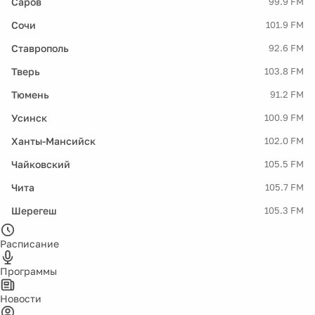
Саров
99.9 FM
Сочи
101.9 FM
Ставрополь
92.6 FM
Тверь
103.8 FM
Тюмень
91.2 FM
Усинск
100.9 FM
Ханты-Мансийск
102.0 FM
Чайковский
105.5 FM
Чита
105.7 FM
Шерегеш
105.3 FM
Расписание
Программы
Новости