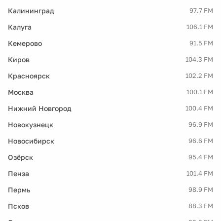
Калининград
97.7 FM
Калуга
106.1 FM
Кемерово
91.5 FM
Киров
104.3 FM
Красноярск
102.2 FM
Москва
100.1 FM
Нижний Новгород
100.4 FM
Новокузнецк
96.9 FM
Новосибирск
96.6 FM
Озёрск
95.4 FM
Пенза
101.4 FM
Пермь
98.9 FM
Псков
88.3 FM