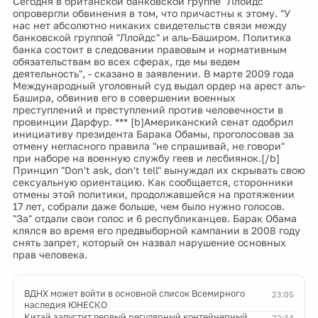
Сегодня в британской банковской группе "Ллойдс"
опровергли обвинения в том, что причастны к этому. "У
нас нет абсолютно никаких свидетельств связи между
банковской группой "Ллойдс" и аль-Баширом. Политика
банка состоит в следовании правовым и нормативным
обязательствам во всех сферах, где мы ведем
деятельность", - сказано в заявлении. В марте 2009 года
Международный уголовный суд выдал ордер на арест аль-
Башира, обвинив его в совершении военных
преступлений и преступлений против человечности в
провинции Дарфур. *** [b]Американский сенат одобрил
инициативу президента Барака Обамы, проголосовав за
отмену негласного правила "не спрашивай, не говори"
при наборе на военную службу геев и лесбиянок.[/b]
Принцип "Don't ask, don't tell" вынуждал их скрывать свою
сексуальную ориентацию. Как сообщается, сторонники
отмены этой политики, продолжавшейся на протяжении
17 лет, собрали даже больше, чем было нужно голосов.
"За" отдали свои голос и 6 республиканцев. Барак Обама
клялся во время его предвыборной кампании в 2008 году
снять запрет, который он назвал нарушение основных
прав человека.
ВДНХ может войти в основной список Всемирного
23:05
наследия ЮНЕСКО
Китай запустит первый регулярный контейнерный