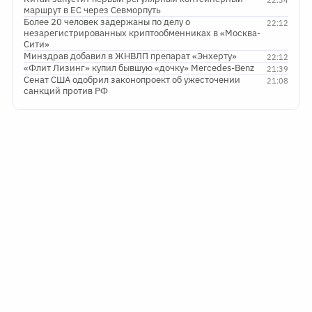
22:34
маршрут в ЕС через Севморпуть
Более 20 человек задержаны по делу о
22:12
незарегистрированных криптообменниках в «Москва-
Сити»
Минздрав добавил в ЖНВЛП препарат «Энхерту»
22:12
«Флит Лизинг» купил бывшую «дочку» Mercedes-Benz
21:39
Сенат США одобрил законопроект об ужесточении
21:08
санкций против РФ