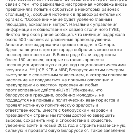
связи с тем, что радикально настроенная молодежь вновь
предприняла попытки собраться в некоторых районах
столицы[/b], сообщил источник в правоохранительных
органах. "Особое внимание будет уделено главным
площадям, вокзалам и метро". Начальник управления
информации и общественных связей столичного ГУВД
Виктор Бирюков ранее сообщил, что милиция задержала
около 500 человек за различные правонарушения.
Аналогичные задержания прошли сегодня в Самаре.
Здесь на акцию в центре города собрались около сотни
несовершеннолетних. В Волгограде были задержаны
более 150 человек, которые пытались провести
несанкционированную акцию под националистическими
лозунгами. *** [b]В КГБ и МВД Белоруссии этим вечером
выступили с совместным заявлением, в котором призвали
население не поддаваться на призывы оппозиции и
предупредили о жестком пресечении любых
противоправных действий.[/b] "Убеждены, что
белорусские граждане, особенно молодежь, не
поддадутся на призывы политических авантюристов и
проявят истинную политическую зрелость и
ответственность. Вместе с белорусским народом и
президентом страны мы готовы достойно завершить
выборы, сохранить мир и спокойствие в обществе,
уверенно войти в новый 2011 год и строить независимую,
сильную и процветающую Белоруссию". Такое заявление