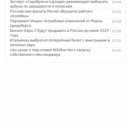
Эксперт «Серебряного дождя» рекомендует выбирать
23:04
арбузы по шершавости и полоскам
Российские фанаты Marvel обрушили рейтинг
22:59
«Колобка»
Парламент Индии потребовал извинений от Марка
22:58
Цукерберга
Бензин Евро 2 будут продавать в России до июля 2027
22:58
года
Итальянец выбросил лотерейный билет с выигрышем в
22:32
миллион евро
«Ъ» узнал о подготовке Wildberries к запуску
22:31
собственного мессенджера