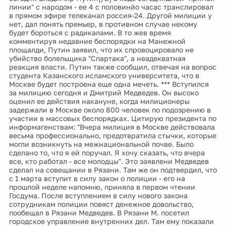
линии" с народом - ее 4 с половинйо часас транслировал
в прямом эфире телеканал россия-24. Другой милиции у
нет, дал понять премьер, в противном случае некому
будет бороться с радикалами. В то жев время
комментируя недавние беспорядки на Манежной
площалди, Путин заявил, что их спровоцировало не
убийство болельщика "Спартака", а неадекватная
реакция власти. Путин также сообщил, отвечая на вопрос
студента Казанского исламского университета, что в
Москве будет построена еще одна мечеть. *** Вступился
за милицию сегодня и Дмитрий Медведев. Он высоко
оценил ее действия накануне, когда милиционеры
задержали в Москве около 800 человек по подозрению в
участии в массовых беспорядках. Цитирую президента по
информагенствам: "Вчера милиция в Москве действовала
весьма профессионально, предотвратила стычки, которые
могли возникнуть на межнациональной почве. Было
сделано то, что я ей поручал. Я хочу сказать, что вчера
все, кто работал - все молодцы". Это заявлени Медведев
сделал на совещании в Рязани. Там же он подтвердил, что
с 1 марта вступит в силу закон о полиции - его на
прошлой неделе напомню, приняла в первом чтении
Госдума. После вступлением в силу нового закона
сотрудникам полиции повяст денежное довольство,
пообещал в Рязани Медведев. В Рязани М. посетил
городское управление внутренних дел. Там ему показали