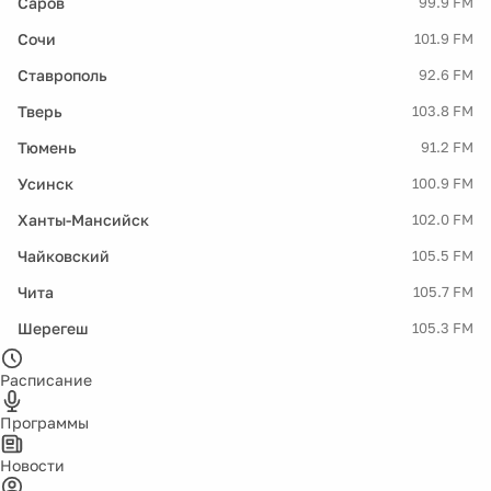
Саров
99.9 FM
Сочи
101.9 FM
Ставрополь
92.6 FM
Тверь
103.8 FM
Тюмень
91.2 FM
Усинск
100.9 FM
Ханты-Мансийск
102.0 FM
Чайковский
105.5 FM
Чита
105.7 FM
Шерегеш
105.3 FM
Расписание
Программы
Новости