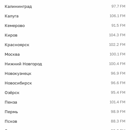
Калининград
97.7 FM
Калуга
106.1 FM
Кемерово
91.5 FM
Киров
104.3 FM
Красноярск
102.2 FM
Москва
100.1 FM
Нижний Новгород
100.4 FM
Новокузнецк
96.9 FM
Новосибирск
96.6 FM
Озёрск
95.4 FM
Пенза
101.4 FM
Пермь
98.9 FM
Псков
88.3 FM