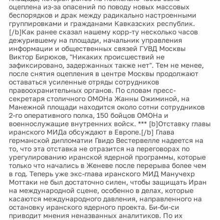
оцеплена из-за опасений по поводу новых массовых
беспорядков и драк между радикально настроенными
группировками и гражданами Кавказских республик.
[/b]Как ранее сказал нашему корр-ту несколько часов
дежурившему на площади, начальник управления
информации и общественных связей ГУВД Москвы
Виктор Бирюков, "Никаких происшествий не
зафиксировано, задержанных также нет". Тем не менее,
после снятия оцепления в центре Москвы продолжают
оставаться усиленные отряды сотрудников
правоохранительных органов. По словам пресс-
секретаря столичного ОМОНа Жанны Ожиминой, на
Манежной площади находится около сотни сотрудников
2-го оперативного полка, 150 бойцов ОМОНа и
военнослужащие внутренних войск. *** [b]Отставку главы
иранского МИДа обсуждают в Европе.[/b] Глава
германской дипломатии Гвидо Вестервелле надеется на
то, что эта отставка не отразится на переговорах по
урегулированию иранской ядерной программы, которые
только что начались в Женеве после перерыва более чем
в год. Теперь уже экс-глава иранского МИД Манучехр
Моттаки не был достаточно силен, чтобы защищать Иран
на международной сцене, особенно в делах, которые
касаются международного давления, направленного на
остановку иранского ядерного проекта. Би-би-си
приводит мнения неназванных аналитиков. По их