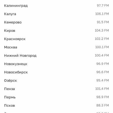
Калининград
97.7 FM
Калуга
106.1 FM
Кемерово
91.5 FM
Киров
104.3 FM
Красноярск
102.2 FM
Москва
100.1 FM
Нижний Новгород
100.4 FM
Новокузнецк
96.9 FM
Новосибирск
96.6 FM
Озёрск
95.4 FM
Пенза
101.4 FM
Пермь
98.9 FM
Псков
88.3 FM