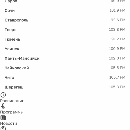
Саров
99.9 FM
Сочи
101.9 FM
Ставрополь
92.6 FM
Тверь
103.8 FM
Тюмень
91.2 FM
Усинск
100.9 FM
Ханты-Мансийск
102.0 FM
Чайковский
105.5 FM
Чита
105.7 FM
Шерегеш
105.3 FM
Расписание
Программы
Новости