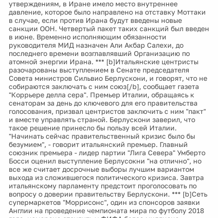
утверждениям, в Иране имело место внутреннее
давление, которое было направлено на отставку Моттаки
в случае, если против Ирана будут введены новые
санкции ООН. Четвертый пакет таких санкций был введен
в июне. Временно исполняющим обязанности
руководителя МИД назначен Али Акбар Салехи, до
последнего времени возглавлявший Организацию по
атомной энергии Ирана. *** [b]Итальянские центристы
разочарованы выступлением в Сенате председателя
Совета министров Сильвио Берлускони, и говорят, что не
собираются заключать с ним союз[/b], сообщает газета
"Коррьере делла сера". Премьер Италии, обращаясь к
сенаторам за день до ключевого для его правительства
голосования, призвал центристов заключить с ним "пакт"
и вместе управлять страной. Берлускони заверил, что
такое решение принесло бы пользу всей Италии.
"Начинать сейчас правительственный кризис было бы
безумием", - говорит итальянский премьер. Главный
союзник премьера - лидер партии "Лига Севера" Умберто
Босси оценил выступление Берлусокни "на отлично", но
все же считает досрочные выборы лучшим вариантом
выхода из сложившегося политического кризиса. Завтра
итальянскому парламенту предстоит проголосовать по
вопросу о доверии правительству Берлускони. *** [b]Сеть
супермаркетов "Моррисонс", один из спонсоров заявки
Англии на проведение чемпионата мира по футболу 2018