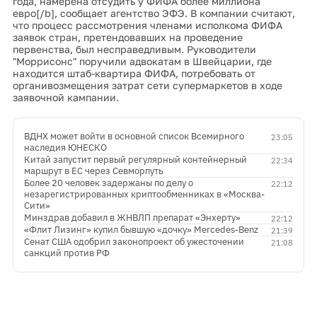
года, намерена отсудить у ФИФА более миллиона
евро[/b], сообщает агентство ЭФЭ. В компании считают,
что процесс рассмотрения членами исполкома ФИФА
заявок стран, претендовавших на проведение
первенства, был несправедливым. Руководители
"Моррисонс" поручили адвокатам в Швейцарии, где
находится штаб-квартира ФИФА, потребовать от
органивозмещения затрат сети супермаркетов в ходе
заявочной кампании.
ВДНХ может войти в основной список Всемирного
23:05
наследия ЮНЕСКО
Китай запустит первый регулярный контейнерный
22:34
маршрут в ЕС через Севморпуть
Более 20 человек задержаны по делу о
22:12
незарегистрированных криптообменниках в «Москва-
Сити»
Минздрав добавил в ЖНВЛП препарат «Энхерту»
22:12
«Флит Лизинг» купил бывшую «дочку» Mercedes-Benz
21:39
Сенат США одобрил законопроект об ужесточении
21:08
санкций против РФ