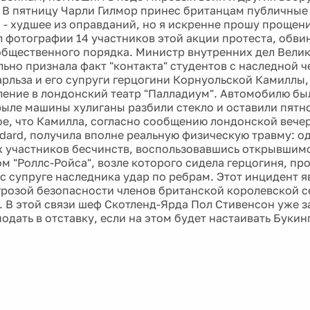
 В пятницу Чарли Гилмор принес британцам публичные
 - худшее из оправданий, но я искренне прошу прощени
 фотографии 14 участников этой акции протеста, обви
бщественного порядка. Министр внутренних дел Вели
ьно признала факт "контакта" студентов с наследной ч
арльза и его супруги герцогини Корнуольской Камиллы
ление в лондонский театр "Палладиум". Автомобилю бы
рыле машины хулиганы разбили стекло и оставили пятно
ое, что Камилла, согласно сообщению лондонской вече
ndard, получила вполне реальную физическую травму: о
 участников бесчинств, воспользовавшись открывшим
м "Роллс-Ройса", возле которого сидела герцогиня, про
ес супруге наследника удар по ребрам. Этот инцидент 
грозой безопасности членов британской королевской с
. В этой связи шеф Скотленд-Ярда Пол Стивенсон уже з
одать в отставку, если на этом будет настаивать Буки