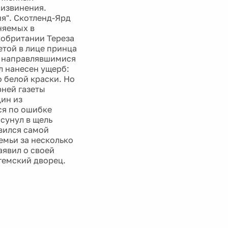
 извинения.
я". Скотленд-Ярд
няемых в
кобритании Тереза
етой в лице принца
, направлявшимися
л нанесен ущерб:
 белой краски. Но
рней газеты
дин из
ся по ошибке
сунул в щель
явился самой
емьи за несколько
аявил о своей
нгемский дворец.