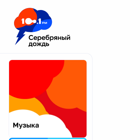
Москва 100.1 FM
Апатиты
Астрахань
Волгоград
Вологда
Екатеринбург
Иваново
Казань
Калининград
Калуга