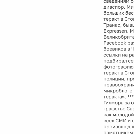
сведениям с
диаспор. Ми
больших бес
теракт в Ст
Транас, бывш
Expressen. 
Великобрита
Facebook ра
боевиков в 
ссылки на р
подбирал се
фотографию 
теракт в Ст
полиции, пр
правоохрани
микроблоге 
теракта». **
Гилмора за 
графстве Са
как молодой
всех СМИ и 
произошедши
памятником 