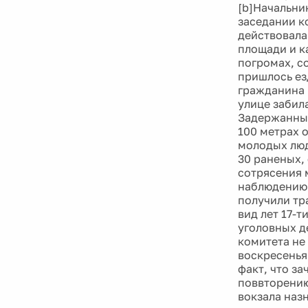
[b]Начальни
заседании к
действовала
площади и к
погромах, с
пришлось ез
гражданина 
улице забил
Задержанных
100 метрах 
молодых люд
30 раненых,
сотрясения 
наблюдению 
получили тр
вид лет 17-
уголовных де
комитета не 
воскресенья
факт, что з
поввторению
вокзала наз