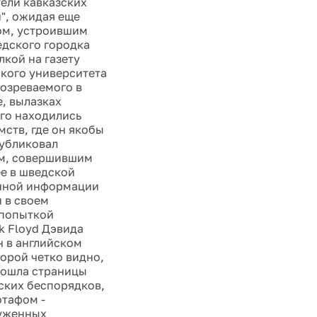
ели кавказских
", ожидая еще
ом, устроившим
едского городка
лкой на газету
кого университета
дозреваемого в
, вылазках
его находились
ств, где он якобы
публиковал
ом, совершившим
ее в шведской
анной информации
 в своем
 попыткой
nk Floyd Дэвида
н в английском
торой четко видно,
обошла страницы
ских беспорядков,
отафом -
руженных