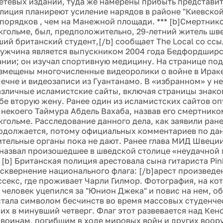
етевых изданий, туда же намерены прибыть представит
лиция планиреют усиление нарядов в районе "Киевской
порядков , чем на Манежной площади. *** [b]Смертник
окгольме, был, предположительно, 29-летний житель шв
ий британский студент,[/b] сообщает The Local со ссы
Мужчина является выпускником 2004 года Бедфордширс
нии; он изучал спортивную медицину. На странице по
змещены многочисленные видеоролики о войне в Ираке
Чечне и видеозаписи из Гуантанамо. В «избранном» у н
азличные исламистские сайты, включая страницы знаком
бе вторую жену. Ранее один из исламистских сайтов о
некоего Таймура Абдель Вахаба, назвав его смертник
окгольме. Расследование данного дела, как заявили ран
одолжается, потому официальных комментариев по д
тельные органы пока не дают. Ранее глава МИД Швеции
назвал произошедшее в шведской столице «неудачной
* [b] Британская полиция арестовала сына гитариста Pi
осквернение национального флага: [/b]арест произведе
ссекс, где проживает Чарли Гилмор. Фотография, на ко
 человек уцепился за "Юнион Джека" и повис на нем, 
стала символом бесчинств во время массовых студенче
х в минувший четверг. Флаг этот развевается над Кен
воинам, погибшим в ходе мировых войн и других воо