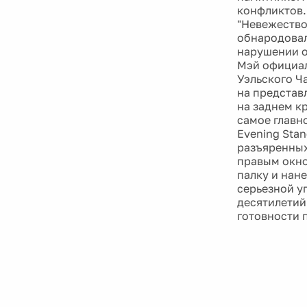
конфликтов.
"Невежество
обнародовал
нарушении о
Мэй официал
Уэльского Ч
на представ
на заднем к
самое главн
Evening Sta
разъяренных
правым окно
палку и нан
серьезной у
десятилетий
готовности п