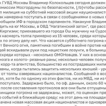
к ГУВД Москвы Владимир Колокольцев сегодня должен 
омиссии Мосгордумы по безопасности, [/b]чтобы расск
п милиция на субботней массовой акции науционалис
ак намерена поступать в связи с сообщениями о новых
ообщили ИФ в городском парламенте. Накануне Влади
дить на юг Москвы, в ОВД "Нагатинский затон", где рас
Киргизии; приехавшего из города Ош мужчину на Судо
а насмерть толпа примерно из 15 человек, среди котор
 по этому делу нет. Что касается субботнего погрома 
от Вечного огня, памятника погибшим в войне против на
ей вскидывали руки под нацисткие лозунги, в больниц
 скреди которых - несколько ОМОНовцев. У них в осно
мозга и колото- резаные раны; несколько человек полу
корр-та агентства, большинство из пострадавших мил
авмы, когда пытались защитить нескольких юношей - ур
ти от толпы озверевших националистов. Сообщений о в
л, хотя бы по одному из этих фактов, ни из МВД, ни из
поступало. Задержано было, по оф. данным, около 60 ч
 после составления протоколов все они были отпущены
ачинщики погрома не задержаны, может, по оценкам пре
 событий в ближайшую среду: на этот день на площади
начена новая массовая акция националистов и одновре