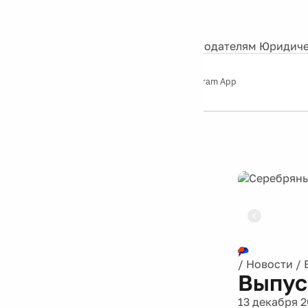
События
Контакты
О нас
Экскурсии
Silver Studio
Рекламодателям
Юридиче
Слушайте
App Store
Google Play
Telegram App
Серебряный
дождь
12+
Реклама
/
Новости
/
Выпус
13 декабря 