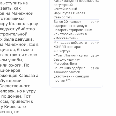
Китай запустит первый
22:34
выступить на
регулярный
заать, как
контейнерный
тов на Манежной
маршрут в ЕС через
Севморпуть
 готовящихся
Более 20 человек
22:12
миру Колокольцеву
задержаны по делу о
следуют убийство
незарегистрированных
строительной
криптообменниках в
«Москва-Сити»
ых была девушка.
Минздрав добавил в
22:12
на Манежной, где в
ЖНВЛП препарат
цистов, 6 тысяч
«Энхерту»
ах остаются около
«Флит Лизинг» купил
21:39
вном ушибы,
бывшую «дочку»
Mercedes-Benz
чили ожоги. По
Сенат США одобрил
21:08
иционеров
законопроект об
оженцев Кавказа а
ужесточении санкций
озбуждении
против РФ
 Следственного
еловек, но к утру
 по домам. Тот
ссы, привести к
 у Киевского
менно, по