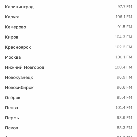
Калининград
97.7 FM
Калуга
106.1 FM
Кемерово
91.5 FM
Киров
104.3 FM
Красноярск
102.2 FM
Москва
100.1 FM
Нижний Новгород
100.4 FM
Новокузнецк
96.9 FM
Новосибирск
96.6 FM
Озёрск
95.4 FM
Пенза
101.4 FM
Пермь
98.9 FM
Псков
88.3 FM