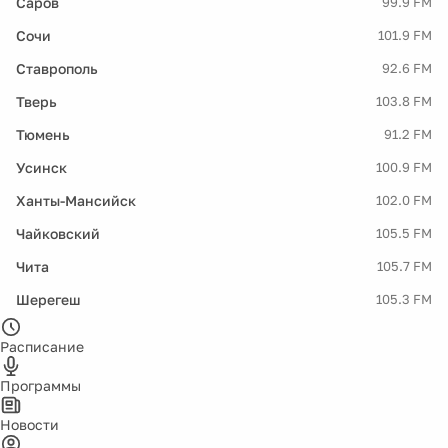
Саров
99.9 FM
Сочи
101.9 FM
Ставрополь
92.6 FM
Тверь
103.8 FM
Тюмень
91.2 FM
Усинск
100.9 FM
Ханты-Мансийск
102.0 FM
Чайковский
105.5 FM
Чита
105.7 FM
Шерегеш
105.3 FM
Расписание
Программы
Новости