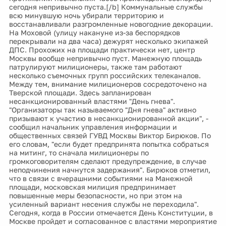
сегодня непривычно пуста.[/b] Коммунальные службы
всю минувшую ночь убирали территорию и
восстанавливали разгромленные новогодние декорации.
На Моховой (улицу накануне из-за беспорядков
перекрывали на два часа) дежурят несколько экипажей
ДПС. Прохожих на площади практически нет, центр
Москвы вообще непривычно пуст. Манежную площадь
патрулируют милиционеры, также там работают
несколько съемочных групп российских телеканалов.
Между тем, внимание милиционеров сосредоточено на
Тверской площади. Здесь запланирован
несанкционированный властями "День гнева".
"Организаторы так называемого "Дня гнева" активно
призывают к участию в несанкционированной акции", -
сообщил начальник управления информации и
общественных связей ГУВД Москвы Виктор Бирюков. По
его словам, "если будет предпринята попытка собраться
на митинг, то сначала милиционеры по
громкоговорителям сделают предупреждение, в случае
неподчинения начнутся задержания". Бирюков отметил,
что в связи с вчерашними событиями на Манежной
площади, московская милиция предпринимает
повышенные меры безопасности, но при этом на
усиленный вариант несения службы не переходила".
Сегодня, когда в России отмечается День Конституции, в
Москве пройдет и согласованное с властями мероприятие