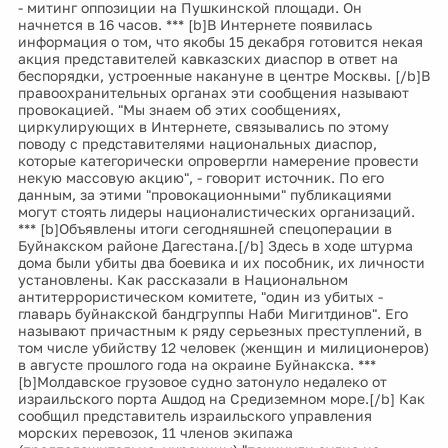
- митинг оппозиции на Пушкинской площади. Он
начнется в 16 часов. *** [b]В Интернете появилась
информация о том, что якобы 15 декабря готовится некая
акция представителей кавказских диаспор в ответ на
беспорядки, устроенные накануне в центре Москвы. [/b]В
правоохранительных органах эти сообщения называют
провокацией. "Мы знаем об этих сообщениях,
циркулирующих в Интернете, связывались по этому
поводу с представителями национальных диаспор,
которые категорически опровергли намерение провести
некую массовую акцию", - говорит источник. По его
данным, за этими "провокационными" публикациями
могут стоять лидеры националистических организаций.
*** [b]Объявлены итоги сегодняшней спецоперации в
Буйнакском районе Дагестана.[/b] Здесь в ходе штурма
дома были убиты два боевика и их пособник, их личности
установлены. Как рассказали в Национальном
антитеррористическом комитете, "один из убитых -
главарь буйнакской бандгруппы Наби Мигитдинов". Его
называют причастным к ряду серьезных преступлений, в
том числе убийству 12 человек (женщин и милиционеров)
в августе прошлого года на окраине Буйнакска. ***
[b]Молдавское грузовое судно затонуло недалеко от
израильского порта Ашдод на Средиземном море.[/b] Как
сообщил представитель израильского управления
морских перевозок, 11 членов экипажа