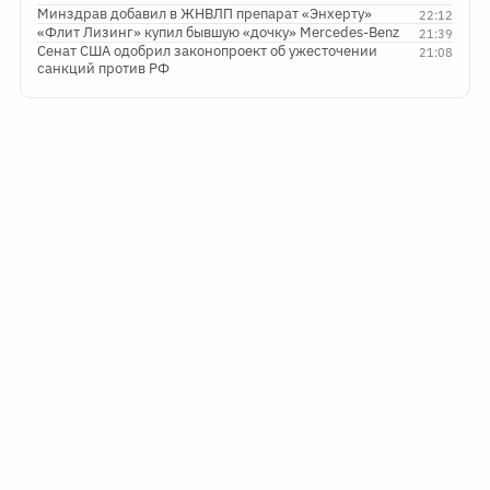
Минздрав добавил в ЖНВЛП препарат «Энхерту»
22:12
«Флит Лизинг» купил бывшую «дочку» Mercedes-Benz
21:39
Сенат США одобрил законопроект об ужесточении
21:08
санкций против РФ