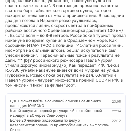
(предположительно, украинцы) "покинули судно на
спасательных плотах". В настоящее время их пытается
взять на борт тайваньское торговое судно, которое
находится недалеко от места происшествия. В последние
два дня погода в Израиле резко ухудшилась,
продолжаются ливни, скорость ветра в прибрежных
районах восточного Средиземноморья достигает 100 км/
ч. Высота волн – до 8-9 метров. Российский турист пропал
накануне во время купания в Средиземном море. Как
сообщили ИТАР- ТАСС в полиции: "41-летний россиянин,
несмотря на сильный шторм, решил искупаться и был
унесен волной". Первоначальные поиски результата не
дали. *** [b]У российского режиссера Павла Чухрая
угнали дорогую иномарку.[/b] Как передает ИФ, "Lexus
RX-330 угнали накануне днем от дома Чухрая на улице
Пудовкина. Розыск пока результата не дал. 63-летний
Павел Чухрай - лауреат множества премий СССР и РФ, в
том числе - "Ники" за фильм "Вор".
ВДНХ может войти в основной список Всемирного
23:05
наследия ЮНЕСКО
Китай запустит первый регулярный контейнерный
22:34
маршрут в ЕС через Севморпуть
Более 20 человек задержаны по делу о
22:12
незарегистрированных криптообменниках в «Москва-
Сити»