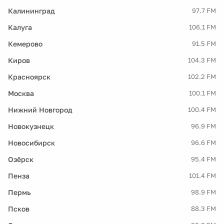
Калининград
97.7 FM
Калуга
106.1 FM
Кемерово
91.5 FM
Киров
104.3 FM
Красноярск
102.2 FM
Москва
100.1 FM
Нижний Новгород
100.4 FM
Новокузнецк
96.9 FM
Новосибирск
96.6 FM
Озёрск
95.4 FM
Пенза
101.4 FM
Пермь
98.9 FM
Псков
88.3 FM