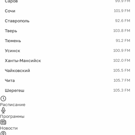
Саров
99.9 FM
Сочи
101.9 FM
Ставрополь
92.6 FM
Тверь
103.8 FM
Тюмень
91.2 FM
Усинск
100.9 FM
Ханты-Мансийск
102.0 FM
Чайковский
105.5 FM
Чита
105.7 FM
Шерегеш
105.3 FM
Расписание
Программы
Новости