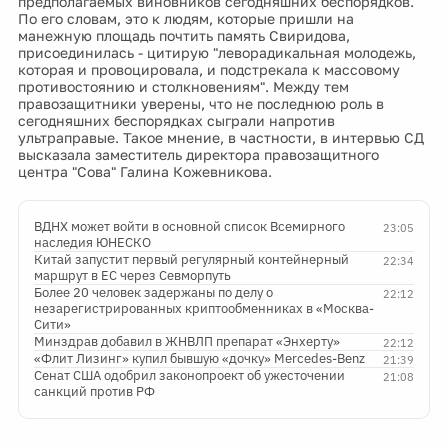
предполагаемых виновников сегодняшних беспорядков.
По его словам, это к людям, которые пришли на
манежную площадь почтить память Свиридова,
присоединилась - цитирую "леворадикальная молодежь,
которая и провоцировала, и подстрекала к массовому
противостоянию и столкновениям". Между тем
правозащитники уверены, что не последнюю роль в
сегодняшних беспорядках сыграли напротив
ультраправые. Такое мнение, в частности, в интервью СД
высказала заместитель директора правозащитного
центра "Сова" Галина Кожевникова.
ВДНХ может войти в основной список Всемирного
23:05
наследия ЮНЕСКО
Китай запустит первый регулярный контейнерный
22:34
маршрут в ЕС через Севморпуть
Более 20 человек задержаны по делу о
22:12
незарегистрированных криптообменниках в «Москва-
Сити»
Минздрав добавил в ЖНВЛП препарат «Энхерту»
22:12
«Флит Лизинг» купил бывшую «дочку» Mercedes-Benz
21:39
Сенат США одобрил законопроект об ужесточении
21:08
санкций против РФ