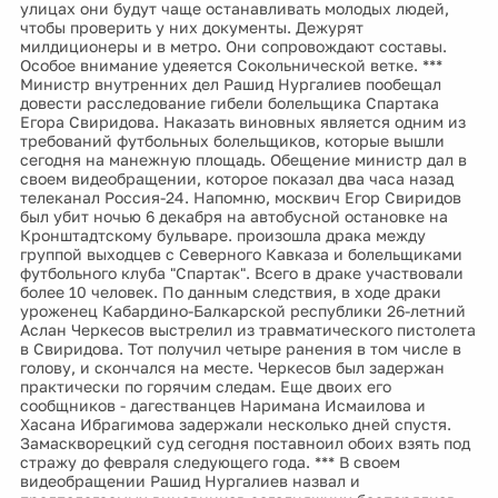
улицах они будут чаще останавливать молодых людей,
чтобы проверить у них документы. Дежурят
милдиционеры и в метро. Они сопровождают составы.
Особое внимание удеяется Сокольнической ветке. ***
Министр внутренних дел Рашид Нургалиев пообещал
довести расследование гибели болельщика Спартака
Егора Свиридова. Наказать виновных является одним из
требований футбольных болельщиков, которые вышли
сегодня на манежную площадь. Обещение министр дал в
своем видеобращении, которое показал два часа назад
телеканал Россия-24. Напомню, москвич Егор Свиридов
был убит ночью 6 декабря на автобусной остановке на
Кронштадтскому бульваре. произошла драка между
группой выходцев с Северного Кавказа и болельщиками
футбольного клуба "Спартак". Всего в драке участвовали
более 10 человек. По данным следствия, в ходе драки
уроженец Кабардино-Балкарской республики 26-летний
Аслан Черкесов выстрелил из травматического пистолета
в Свиридова. Тот получил четыре ранения в том числе в
голову, и скончался на месте. Черкесов был задержан
практически по горячим следам. Еще двоих его
сообщников - дагестванцев Наримана Исмаилова и
Хасана Ибрагимова задержали несколько дней спустя.
Замаскворецкий суд сегодня поставноил обоих взять под
стражу до февраля следующего года. *** В своем
видеобращении Рашид Нургалиев назвал и