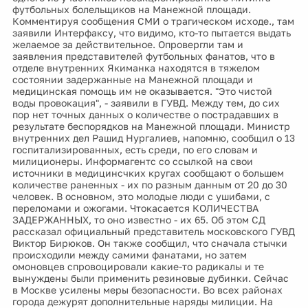
футбольных болельщиков на Манежной площади.
Комментируя сообщения СМИ о трагическом исходе., там
заявили Интерфаксу, что видимо, кто-то пытается выдать
желаемое за действительное. Опровергли там и
заявления представителей футбольных фанатов, что в
отделе внутренних Якиманка находятся в тяжелом
состоянии задержанные на Манежной площади и
медицинская помощь им не оказывается. "Это чистой
воды провокация", - заявили в ГУВД. Между тем, до сих
пор нет точных данных о количестве о пострадавших в
результате беспорядков на Манежной площади. Министр
внутренних дел Рашид Нургалиев, напомню, сообщил о 13
госпитализированных, есть среди, по его словам и
милиционеры. Информагентс со ссылкой на свои
источники в медицинсчких кругах сообщают о большем
количестве раненных - их по разным данным от 20 до 30
человек. В основном, это молодые люди с ушибами, с
переломами и ожогами. Чтокасается КОЛИЧЕСТВА
ЗАДЕРЖАННЫХ, то оно известно - их 65. Об этом СД
рассказал официальный представитель московского ГУВД
Виктор Бирюков. Он также сообщил, что сначала стычки
происходили между самими фанатами, но затем
омоновцев спровоцировали какие-то радикалы и те
вынуждены были применить резиновые дубинки. Сейчас
в Москве усилены меры безопасности. Во всех районах
города дежурят дополнительные наряды милиции. На