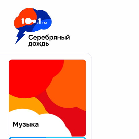
Москва 100.1 FM
Апатиты
Астрахань
Волгоград
Вологда
Екатеринбург
Иваново
Казань
Калининград
Калуга