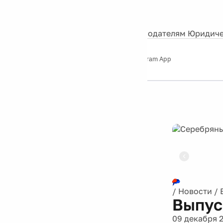
События
Контакты
О нас
Экскурсии
Silver Studio
Рекламодателям
Юридиче
Слушайте
App Store
Google Play
Telegram App
Серебряный
дождь
12+
Реклама
/
Новости
/
Выпус
09 декабря 