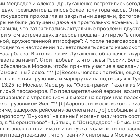
рий Медведев и Александр Лукашенко встретились сегод
 двух президентов длилось более полу тора часов. Отме
в государств проходила за закрытыми дверями, фотогр
ры не были допущены даже на проктольную всъемку. В
аявили, что затрагивались актуальные проблемы двуст
ри этом встреча двух дидеров прошла - цитирую "в спо
ной, дружественной атмосфере": А после переговоров 
поднятом настроении приветствовать своего казахског
Назарбаева. В это же время Лукашенко обращаясь кжу
ваете за нами". Стоит добавить, что главы России, Бел
обьрались в Москве, чтобы принять участие в заседани
Таможенный союз. *** [b]Восемь человек погибли, еще 
столкновения грузовика и маршрутки на подъездах к Тул
 13:25 по Москве. Маршрутка "Форд-транзит" ехала из М
лись 9 пассажиров. По предварительной версии, водит
 справился с управлением и выехал на встречную полосу
е с грузовиком Зил. *** [b]Аэропорты московского ави
име, задержек рейсов из-за снега нет,[/b] сообщили в
 аэропорту "Внуково" на данный момент видимость сост
, в "Шереметьево" - 1,5 тыс., в "Домодедово" - 5 тыс. ме
я позволяют принимать и выпускать самолеты по рас
ики предупреждают, что утренний снегопад в Москве м