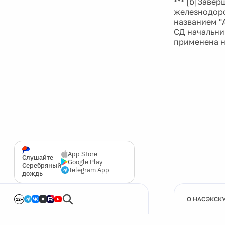
*** [b]Заве
железнодоро
названием "
СД начальни
применена н
App Store
Слушайте
Google Play
Серебряный
Telegram App
дождь
О НАС
ЭКСК
12+