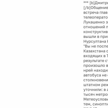
*** [b]Дмит
[/b]Общение
встреча гла
телеоперато
Лукашенко з
отношений п
конструктив
вышли в при
Нурсултана 
"Вы не поспе
Казахстана с
входящих в 
результате 
произошло в
нрей находи
автобуса не
столкновени
штатном реж
уточнили: в
тысяч метров
Метеоуслови
тем, синопт