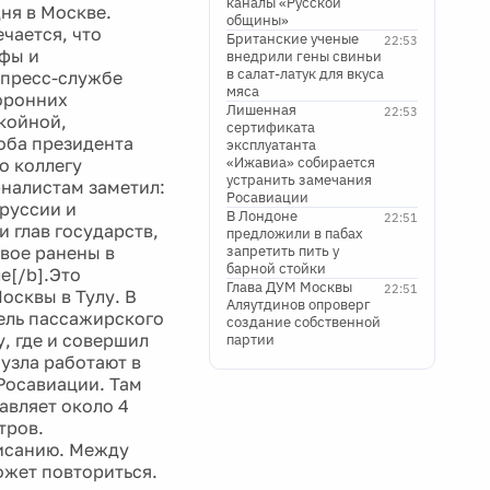
каналы «Русской
ня в Москве.
общины»
чается, что
Британские ученые
22:53
афы и
внедрили гены свиньи
в салат-латук для вкуса
 пресс-службе
мяса
оронних
Лишенная
22:53
койной,
сертификата
оба президента
эксплуатанта
«Ижавиа» собирается
о коллегу
устранить замечания
рналистам заметил:
Росавиации
оруссии и
В Лондоне
22:51
и глав государств,
предложили в пабах
двое ранены в
запретить пить у
барной стойки
е[/b].Это
Глава ДУМ Москвы
22:51
осквы в Тулу. В
Аляутдинов опроверг
ель пассажирского
создание собственной
, где и совершил
партии
аузла работают в
 Росавиации. Там
авляет около 4
тров.
писанию. Между
ожет повториться.