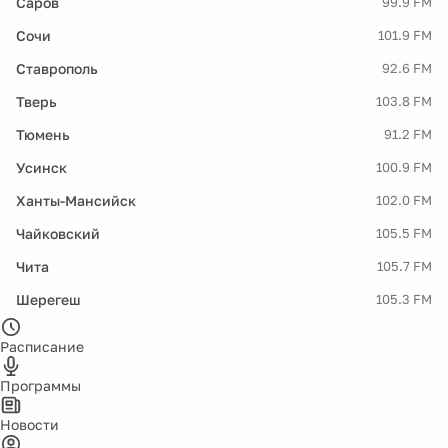
Саров
99.9 FM
Сочи
101.9 FM
Ставрополь
92.6 FM
Тверь
103.8 FM
Тюмень
91.2 FM
Усинск
100.9 FM
Ханты-Мансийск
102.0 FM
Чайковский
105.5 FM
Чита
105.7 FM
Шерегеш
105.3 FM
Расписание
Программы
Новости