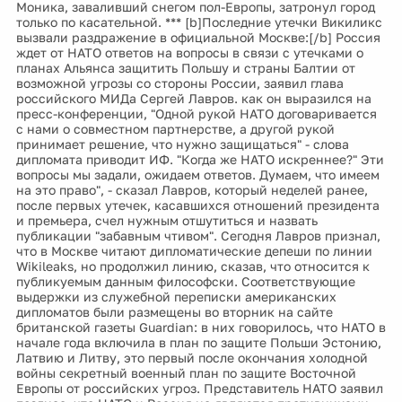
Моника, заваливший снегом пол-Европы, затронул город
только по касательной. *** [b]Последние утечки Викиликс
вызвали раздражение в официальной Москве:[/b] Россия
ждет от НАТО ответов на вопросы в связи с утечками о
планах Альянса защитить Польшу и страны Балтии от
возможной угрозы со стороны России, заявил глава
российского МИДа Сергей Лавров. как он выразился на
пресс-конференции, "Одной рукой НАТО договаривается
с нами о совместном партнерстве, а другой рукой
принимает решение, что нужно защищаться" - слова
дипломата приводит ИФ. "Когда же НАТО искреннее?" Эти
вопросы мы задали, ожидаем ответов. Думаем, что имеем
на это право", - сказал Лавров, который неделей ранее,
после первых утечек, касавшихся отношений президента
и премьера, счел нужным отшутиться и назвать
публикации "забавным чтивом". Сегодня Лавров признал,
что в Москве читают дипломатические депеши по линии
Wikileaks, но продолжил линию, сказав, что относится к
публикуемым данным философски. Соответствующие
выдержки из служебной переписки американских
дипломатов были размещены во вторник на сайте
британской газеты Guardian: в них говорилось, что НАТО в
начале года включила в план по защите Польши Эстонию,
Латвию и Литву, это первый после окончания холодной
войны секретный военный план по защите Восточной
Европы от российских угроз. Представитель НАТО заявил