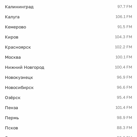
Калининград
97.7 FM
Калуга
106.1 FM
Кемерово
91.5 FM
Киров
104.3 FM
Красноярск
102.2 FM
Москва
100.1 FM
Нижний Новгород
100.4 FM
Новокузнецк
96.9 FM
Новосибирск
96.6 FM
Озёрск
95.4 FM
Пенза
101.4 FM
Пермь
98.9 FM
Псков
88.3 FM