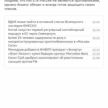
позднее, что НАТО и Россия не являются противниками,
однако Альянс обязан и всегда готов защищать своих
членов.
ВДНХ может войти в основной список Всемирного
23:05
наследия ЮНЕСКО
Китай запустит первый регулярный контейнерный
22:34
маршрут в ЕС через Севморпуть
Более 20 человек задержаны по делу о
22:12
незарегистрированных криптообменниках в «Москва-
Сити»
Минздрав добавил в ЖНВЛП препарат «Энхерту»
22:12
«Флит Лизинг» купил бывшую «дочку» Mercedes-Benz
21:39
Сенат США одобрил законопроект об ужесточении
21:08
санкций против РФ