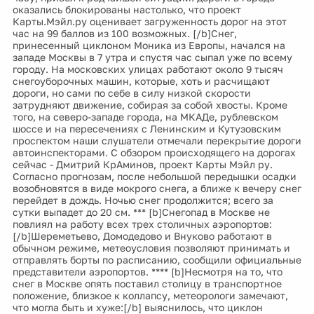
оказались блокированы настолько, что проект
Карты.Мэйл.ру оценивает загруженность дорог на этот
час на 99 баллов из 100 возможных. [/b]Снег,
принесенный циклоном Моника из Европы, начался на
западе Москвы в 7 утра и спустя час сыпал уже по всему
городу. На московских улицах работают около 9 тысяч
снегоуборочных машин, которые, хоть и расчищают
дороги, но сами по себе в силу низкой скорости
затрудняют движение, собирая за собой хвосты. Кроме
того, на северо-западе города, на МКАДе, рублевском
шоссе и на пересечениях с Ленинским и Кутузовским
проспектом наши слушатели отмечали перекрытие дороги
автоинспекторами. С обзором происходящего на дорогах
сейчас - Дмитрий КрАминов, проект Карты Мэйл ру.
Согласно прогнозам, после небольшой передышки осадки
возобновятся в виде мокрого снега, а ближе к вечеру снег
перейдет в дождь. Ночью снег продолжится; всего за
сутки выпадет до 20 см. *** [b]Снегопад в Москве не
повлиял на работу всех трех столичных аэропортов:
[/b]Шереметьево, Домодедово и Внуково работают в
обычном режиме, метеоусловия позволяют принимать и
отправлять борты по расписанию, сообщили официальные
представители аэропортов. **** [b]Несмотря на то, что
снег в Москве опять поставил столицу в транспортное
положение, близкое к коллапсу, метеорологи замечают,
что могла быть и хуже:[/b] выяснилось, что циклон