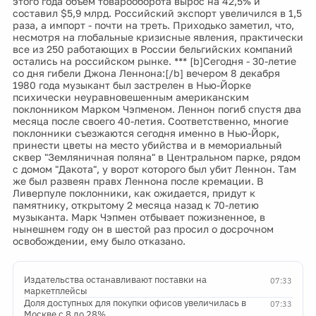
этого года объем товарооборота вырос на 42,5% и
составил $5,9 млрд. Российский экспорт увеличился в 1,5
раза, а импорт - почти на треть. Приходько заметил, что,
несмотря на глобальные кризисные явления, практически
все из 250 работающих в России бельгийских компаний
остались на российском рынке. *** [b]Сегодня - 30-летие
со дня гибели Джона Леннона:[/b] вечером 8 декабря
1980 года музыкант был застрелен в Нью-Йорке
психически неуравновешенным американским
поклонником Марком Чэпменом. Леннон погиб спустя два
месяца после своего 40-летия. Соответственно, многие
поклонники съезжаются сегодня именно в Нью-Йорк,
принести цветы на место убийства и в мемориальный
сквер "Земляничная поляна" в Центральном парке, рядом
с домом "Дакота", у ворот которого был убит Леннон. Там
же был развеян правх Леннона после кремации. В
Ливерпуле поклонники, как ожидается, придут к
памятнику, открытому 2 месяца назад к 70-летию
музыканта. Марк Чэпмен отбывает пожизненное, в
нынешнем году он в шестой раз просил о досрочном
освобождении, ему было отказано.
Издательства останавливают поставки на
07:33
маркетплейсы
Доля доступных для покупки офисов увеличилась в
07:33
Москве с 8 до 28%