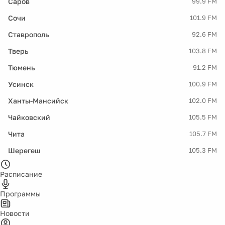
Саров
99.9 FM
Сочи
101.9 FM
Ставрополь
92.6 FM
Тверь
103.8 FM
Тюмень
91.2 FM
Усинск
100.9 FM
Ханты-Мансийск
102.0 FM
Чайковский
105.5 FM
Чита
105.7 FM
Шерегеш
105.3 FM
Расписание
Программы
Новости