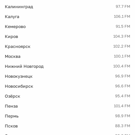
Калининград
97.7 FM
Калуга
106.1 FM
Кемерово
91.5 FM
Киров
104.3 FM
Красноярск
102.2 FM
Москва
100.1 FM
Нижний Новгород
100.4 FM
Новокузнецк
96.9 FM
Новосибирск
96.6 FM
Озёрск
95.4 FM
Пенза
101.4 FM
Пермь
98.9 FM
Псков
88.3 FM