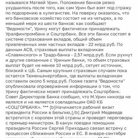
назывался Матвей Урин. Положение банков резко
ухудшилось после того, как сам Урин был взят под стражу
по подозрению в хулиганстве. На поверку оказалось, что
его банковское хозяйство состоит не из четырех, а по
меньшей мере из шести банков: как сообщают
"Ведомости", Урину могут фактически принадлежать
Уралфинпромбанк и Соцгорбанк. Все эти банки состоят в
системе страхования вкладов, общий объем
привлеченных ими частных вкладов - 22 млрд руб. По
данным АСВ, страховые выплаты вкладчикам
«Славянского» и Традо-банка - 2,57 млрд руб. Если рухнут
и другие связанные с Уриным банки, то объем страховых
выплат будет не менее 10 млрд руб., сетует источник,
близкий к ЦБ. Самым крупным страховым случаем пока
остается Тюменьэнергобанк, где выплаты вкладчикам
составили около 5 млрд руб. Позже газета "Ведомости"
опубликовала опровержение информации о том, что
Урину фактически может принадлежать Соцгорбанк.
Совет Директоров Банка сообщил, что М.Урин никогда не
являлся и не является совладельцем ОАО КБ
«СОЦГОРБАНК». *** [b]Начинается рабочий визит
президента России в Бельгию,[/b] Дмитрий Медвеедв
встретится с королем этой страны и проведет переговоры
с премьер-министром. В канун поездки помощник
президента России Сергей Приходько связал встречу с
процессом сближения России и ЕС. В январе-сентябре