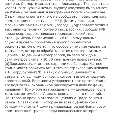
региона. О смерти заместителя Адександра Ткачева стало
известно минувшей ночью. Мурату Ахеджаку было 48 лет,
на Кубани он занимался внутренней политикой региона.
О причинах смерти ничего не сообщается; официального
комментария не поступало. *** [b]Коммунальщики
Москвы убирают снег с улиц города: [/b]работают около 9
тыс. единиц техники, более 5 тыс. рабочих, сообщил ИФ
пресс-секретарь комплекса городского хозяйства
столицы Игорь Пергаменщик. С 5.00 коммунальные
службы провели прометание дорог с обработкой
реагентами. Он отметил, что особое внимание уделяется
тротуарам, которые обрабатываются мелкогранитным
щебнем. По данным метеорологов, выпало от 2 до 4
сантиметров снега, к 10.00 снег должен прекратиться. ***
[b]Дорожное хулиганство охранников банкира Матвея
Урина может обойтись Агентству по страхованию вкладов
в 10 млрд рублей:[/b] в такую с умму оцениваются
выплаты вкладчикам банков, к которым имел отношение
арестованный. Ведомости утверждают, что против Урина,
его водителя и охранников расследуется дело по факту
нападения 16 ноября на гражданина Нидерландов после
того, как автомобиль Урина столкнулся с его машиной.
Центробанк срочно отозвал лицензию у Традо-банка и
банка «Славянский», которые вместе с Донбанком и
банком «Монетный дом» принадлежат одной финансово-
промышленной группе, среди совладельцев которой