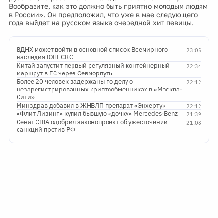
Вообразите, как это должно быть приятно молодым людям
в России». Он предположил, что уже в мае следующего
года выйдет на русском языке очередной хит певицы.
ВДНХ может войти в основной список Всемирного
23:05
наследия ЮНЕСКО
Китай запустит первый регулярный контейнерный
22:34
маршрут в ЕС через Севморпуть
Более 20 человек задержаны по делу о
22:12
незарегистрированных криптообменниках в «Москва-
Сити»
Минздрав добавил в ЖНВЛП препарат «Энхерту»
22:12
«Флит Лизинг» купил бывшую «дочку» Mercedes-Benz
21:39
Сенат США одобрил законопроект об ужесточении
21:08
санкций против РФ