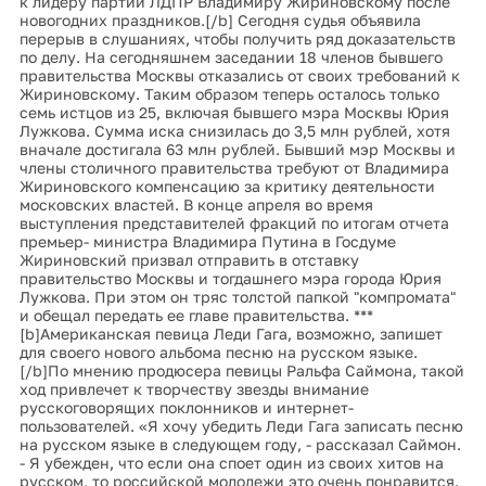
к лидеру партии ЛДПР Владимиру Жириновскому после
новогодних праздников.[/b] Сегодня судья объявила
перерыв в слушаниях, чтобы получить ряд доказательств
по делу. На сегодняшнем заседании 18 членов бывшего
правительства Москвы отказались от своих требований к
Жириновскому. Таким образом теперь осталось только
семь истцов из 25, включая бывшего мэра Москвы Юрия
Лужкова. Сумма иска снизилась до 3,5 млн рублей, хотя
вначале достигала 63 млн рублей. Бывший мэр Москвы и
члены столичного правительства требуют от Владимира
Жириновского компенсацию за критику деятельности
московских властей. В конце апреля во время
выступления представителей фракций по итогам отчета
премьер- министра Владимира Путина в Госдуме
Жириновский призвал отправить в отставку
правительство Москвы и тогдашнего мэра города Юрия
Лужкова. При этом он тряс толстой папкой "компромата"
и обещал передать ее главе правительства. ***
[b]Американская певица Леди Гага, возможно, запишет
для своего нового альбома песню на русском языке.
[/b]По мнению продюсера певицы Ральфа Саймона, такой
ход привлечет к творчеству звезды внимание
русскоговорящих поклонников и интернет-
пользователей. «Я хочу убедить Леди Гага записать песню
на русском языке в следующем году, - рассказал Саймон.
- Я убежден, что если она споет один из своих хитов на
русском, то российской молодежи это очень понравится.