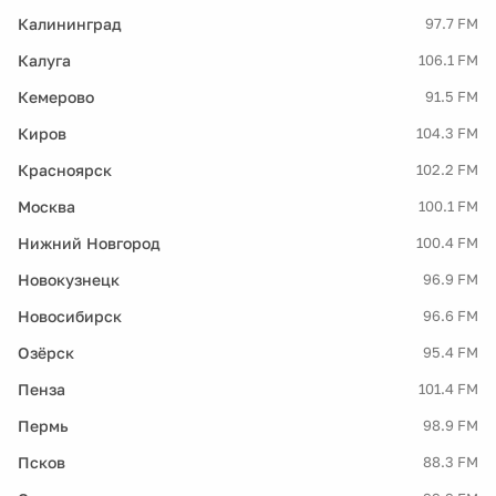
Калининград
97.7 FM
Калуга
106.1 FM
Кемерово
91.5 FM
Киров
104.3 FM
Красноярск
102.2 FM
Москва
100.1 FM
Нижний Новгород
100.4 FM
Новокузнецк
96.9 FM
Новосибирск
96.6 FM
Озёрск
95.4 FM
Пенза
101.4 FM
Пермь
98.9 FM
Псков
88.3 FM