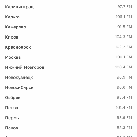
Калининград
97.7 FM
Калуга
106.1 FM
Кемерово
91.5 FM
Киров
104.3 FM
Красноярск
102.2 FM
Москва
100.1 FM
Нижний Новгород
100.4 FM
Новокузнецк
96.9 FM
Новосибирск
96.6 FM
Озёрск
95.4 FM
Пенза
101.4 FM
Пермь
98.9 FM
Псков
88.3 FM