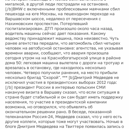
мигалкой, в другой люди пострадали на остановке.
[/b]BMW с включенными проблесковыми маячками сбил
пешехода на юге Москвы, на пешеходном переходе на
Варшавском шоссе, недалеко от пересечения с
Нахимовским проспектом. Потерпевший
госпитализирован. ДТП произошло около часа назад,
водитель машины сейчас дает показания. Какому
ведомству принадлежит машина, пока неизвестно. Чуть
ранее агентства передали, что автомобиль сбил четырех
человек на автобусной остановке: агентства, не указывая
времени аварии, сообщают, что авария произошла
сегодня утром на на Краснобогатырской улице в районе
дома 50: легковая машина вылетела с дороги на тротуар и
врезалась в остановку, где находилось несколько
человек. Четверо получили ранения, на место прибыли
несколько бригад "Скорой". *** [b]Дмитрий Медведев не
исключил участия в президентских выборах 2012 года:
[/b] президент России в интервью польским СМИ
накануне визита в Варшаву сказал, что если ситуация в
стране будет стабильной и он сам будет иметь поддержку
населения, то участие в президентской кампании
возможна, но оговорился, что объявлять об
окончательном решении рано. В беседе, показанной
телеканалом Россия-24, Медведев сказал, что у него есть
другие коллеги, которые тоже могут участвовать. Ночью в
блоге Дмитрия Медведева на Твиттере появилась запись о