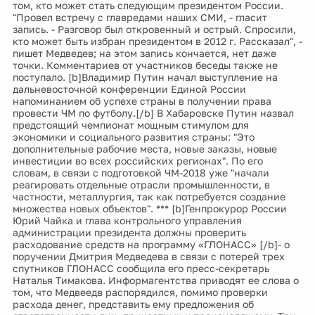
том, кто может стать следующим президентом России.
"Провел встречу с главредами наших СМИ, - гласит
запись. - Разговор был откровенный и острый. Спросили,
кто может быть избран президентом в 2012 г. Рассказал", -
пишет Медведев; на этом запись кончается, нет даже
точки. Комментариев от участников беседы также не
поступало. [b]Владимир Путин начал выступление на
дальневосточной конференции Единой России
напоминанием об успехе страны в получении права
провести ЧМ по футболу.[/b] В Хабаровске Путин назвал
предстоящий чемпионат мощным стимулом для
экономики и социального развития страны: "Это
дополнительные рабочие места, новые заказы, новые
инвестиции во всех российских регионах". По его
словам, в связи с подготовкой ЧМ-2018 уже "начали
реагировать отдельные отрасли промышленности, в
частности, металлургия, так как потребуется создание
множества новых объектов". *** [b]Генпрокурор России
Юрий Чайка и глава контрольного управления
администрации президента должны проверить
расходование средств на программу «ГЛОНАСС» [/b]- о
поручении Дмитрия Медведева в связи с потерей трех
спутников ГЛОНАСС сообщила его пресс-секретарь
Наталья Тимакова. Информагентства приводят ее слова о
том, что Медвеедв распорядился, помимо проверки
расхода денег, представить ему предложения об