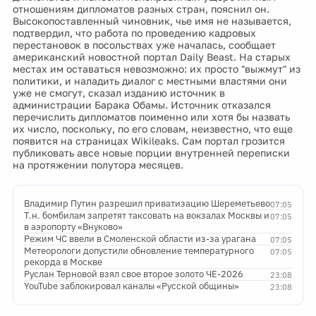
отношениям дипломатов разных стран, пояснил он.
Высокопоставленный чиновник, чье имя не называется,
подтвердил, что работа по проведению кадровых
перестановок в посольствах уже началась, сообщает
американский новостной портал Daily Beast. На старых
местах им оставаться невозможно: их просто "выжмут" из
политики, и наладить диалог с местными властями они
уже не смогут, сказал изданию источник в
администрации Барака Обамы. Источник отказался
перечислить дипломатов поименно или хотя бы назвать
их число, поскольку, по его словам, неизвестно, что еще
появится на страницах Wikileaks. Сам портал грозится
публиковать авсе новые порции внутренней переписки
на протяжении полутора месяцев.
Владимир Путин разрешил приватизацию Шереметьево
07:05
Т.н. бомбилам запретят таксовать на вокзалах Москвы и
07:05
в аэропорту «Внуково»
Режим ЧС ввели в Смоленской области из-за урагана
07:05
Метеорологи допустили обновление температурного
07:05
рекорда в Москве
Руслан Терновой взял свое второе золото ЧЕ-2026
23:08
YouTube заблокировал каналы «Русской общины»
23:08