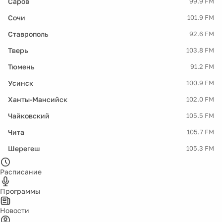
Саров
99.9 FM
Сочи
101.9 FM
Ставрополь
92.6 FM
Тверь
103.8 FM
Тюмень
91.2 FM
Усинск
100.9 FM
Ханты-Мансийск
102.0 FM
Чайковский
105.5 FM
Чита
105.7 FM
Шерегеш
105.3 FM
Расписание
Программы
Новости