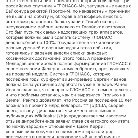
ответственности лиц, причастных к происходящему. Три
российских спутника «ГЛОНАСС-М», запущенные вчера с
Байконура ракетой Протон-М, по неизвестным причинам
не вышли на орбиту и, обгорев в атмосфере, вместе с
остатками разгонного блока упали в Тихий океан, в
несудоходном районе недалеко от Гавайских островов.
Это был пуск тех самых недостающих трех аппаратов,
которые должны были сделать систему ГЛОНАСС
дееспособной на 100%. Государственные чиновники
разных уровней и военные ждали этого события,
готовились и заранее внесли списки знаковых
космических достижений этого года. А президент
Медведев анонсировал полное формирование ГЛОНАСС в
своем послании Федеральному собранию, прозвучавшем
на прошлой неделе. Система ГЛОНАСС, которую
последние годы курирует вице-премьер Сергей Иванов,
должна была устойчиво заработать уже в январе. Ранее
Иванов заявлял, что вопросы ГЛОНАСС в космосе решены
и что проблемы остались, как он выразился, "только на
Земле". Рейтер добавляет, что Россия за последние 10 лет
вложила в проект 2 млрд долларов. *** [b]США, скорее
всего, отзовут дипломатов, чьи имена «всплыли» в
публикациях Wikileaks: [/b]о предполагаемом массовом
отзыве дипработников заявил глава сенатского комитета
по международным отношениям Джон Керри:
«всплывшие» документы скомпрометировали ряд
дипломатов и нанесли непоправимый ущерб личным