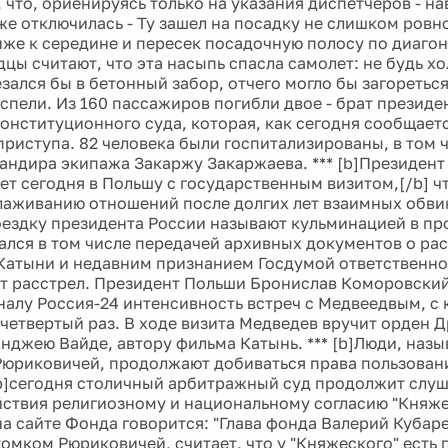
 что, ориенируясь только на указания диспетчеров - на
же отключилась - Ту зашел на посадку не слишком ровн
иже к середине и пересек посадочную полосу по диагон
цы считают, что эта насыпь спасла самолет: не будь хо
зался бы в бетонный забор, отчего могло бы загореться
успели. Из 160 пассажиров погибли двое - брат президе
Конституционного суда, которая, как сегодня сообщаетс
приступа. 82 человека были госпитализированы, в том 
андира экипажа Закаржу Закаржаева. *** [b]Президен
ет сегодня в Польшу с государственным визитом,[/b] ч
алаживанию отношений после долгих лет взаимных обв
ездку президента России называют кульминацией в пр
лся в том числе передачей архивных документов о рас
Катыни и недавним признанием Госдумой ответственно
от расстрел. Президент Польши Бронислав Коморовский
налу Россия-24 интенсивность встреч с Медвеедвым, с
 четвертый раз. В ходе визита Медведев вручит орден 
нджею Вайде, автору фильма Катынь. *** [b]Люди, наз
юриковичей, продолжают добиваться права пользован
b]сегодня столичный арбитражный суд продолжит слуш
ствия религиозному и национальному согласию "Княже
а сайте Фонда говорится: "Глава фонда Валерий Кубар
томком Рюриковичей, считает, что у "Княжеского" есть 