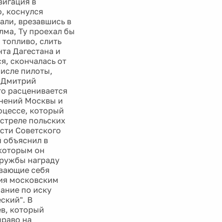
вигация в
о, коснулся
али, врезавшись в
лма, Ту проехал бы
 топливо, слить
нта Дагестана и
я, скончалась от
числе пилоты,
т Дмитрий
то расценивается
инений Москвы и
оцессе, который
стреле польских
сти Советского
 объяснил в
 которым он
Дружбы награду
ывающие себя
ия московским
ание по иску
ский". В
ев, который
право на