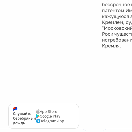
бессрочное 
патентом Им
кажущуюся а
Кремлем, су
"Московский
Росимуществ
истребовани
Кремля.
App Store
Слушайте
Google Play
Серебряный
Telegram App
дождь