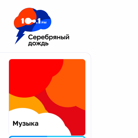
Москва 100.1 FM
Апатиты
Астрахань
Волгоград
Вологда
Екатеринбург
Иваново
Казань
Калининград
Калуга