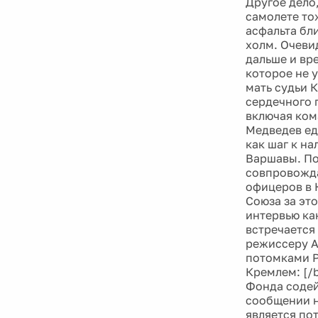
Другое дело,
самолете то
асфальта бл
холм. Очевид
дальше и вре
которое не 
мать судьи 
сердечного 
включая ком
Медведев ед
как шаг к н
Варшавы. По
совпровожда
офицеров в 
Союза за эт
интервью ка
встречается
режиссеру А
потомками Р
Кремлем: [/
Фонда содей
сообщении н
является по