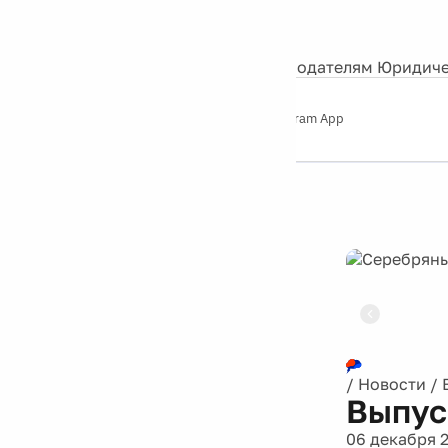
События
Контакты
О нас
Экскурсии
Silver Studio
Рекламодателям
Юридиче
Слушайте
App Store
Google Play
Telegram App
Серебряный
дождь
12+
Реклама
/
Новости
/
Выпус
06 декабря 