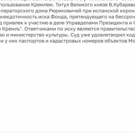
пользование Кремлем. Титул Великого князя В.Кубаре
ператорского дома Рюриковичей при испанской короне
некдотичность иска Фонда, претендующего на бессро
д привлек к участию в деле Управделами Президента и
 Кремль". Ответчиками по иску являются правительств
о и министерство культуры. Суд уже удовлетворил ход
и у них паспортов и кадастровых номеров объектов М