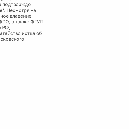
ва подтвержден
". Несмотря на
чное владение
 ФСО, а также ФГУП
о РФ,
атайство истца об
осковского