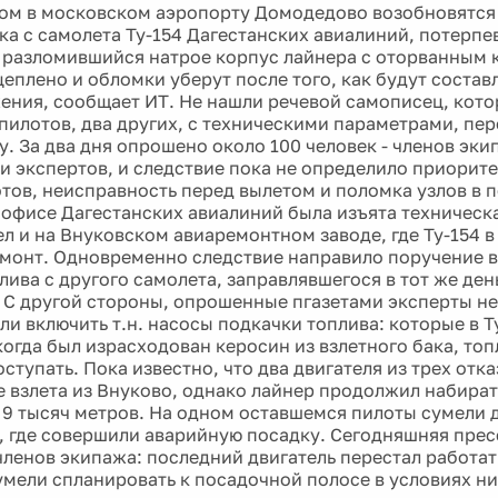
том в московском аэропорту Домодедово возобновятся 
ка с самолета Ту-154 Дагестанских авиалиний, потерпе
b]разломившийся натрое корпус лайнера с оторванным 
еплено и обломки уберут после того, как будут соста
ения, сообщает ИТ. Не нашли речевой самописец, кот
пилотов, два других, с техническими параметрами, пе
. За два дня опрошено около 100 человек - членов эки
и экспертов, и следствие пока не определило приорит
тов, неисправность перед вылетом и поломка узлов в п
 офисе Дагестанских авиалиний была изъята техническ
л и на Внуковском авиаремонтном заводе, где Ту-154 
монт. Одновременно следствие направило поручение в 
ива с другого самолета, заправлявшегося в тот же день
4. С другой стороны, опрошенные пгазетами эксперты не
ли включить т.н. насосы подкачки топлива: которые в Т
когда был израсходован керосин из взлетного бака, то
ступать. Пока известно, что два двигателя из трех отка
е взлета из Внуково, однако лайнер продолжил набират
 9 тысяч метров. На одном оставшемся пилоты сумели д
 где совершили аварийную посадку. Сегодняшняя прес
членов экипажа: последний двигатель перестал работа
умели спланировать к посадочной полосе в условиях н