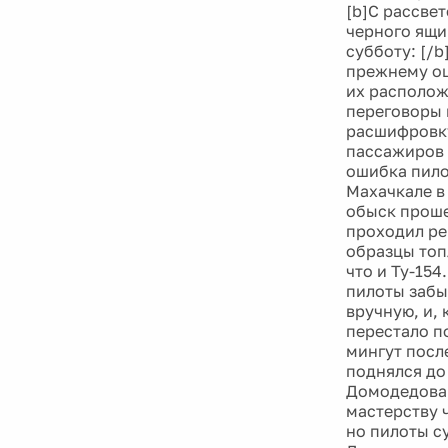
[b]С рассве
черного ящи
субботу: [/
прежнему оц
их располож
переговоры 
расшифровку
пассажиров 
ошибка пило
Махачкале в
обыск проше
проходил ре
образцы топл
что и Ту-15
пилоты забы
вручную, и, 
перестало по
мингут посл
поднялся до
Домодедова,
мастерству 
но пилоты с