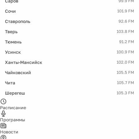
Саров
99.9 FM
Сочи
101.9 FM
Ставрополь
92.6 FM
Тверь
103.8 FM
Тюмень
91.2 FM
Усинск
100.9 FM
Ханты-Мансийск
102.0 FM
Чайковский
105.5 FM
Чита
105.7 FM
Шерегеш
105.3 FM
Расписание
Программы
Новости