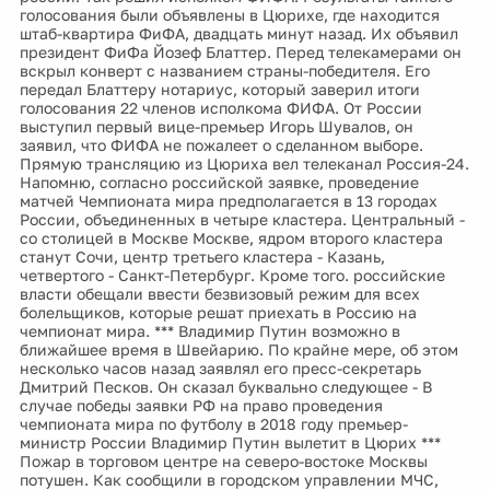
голосования были объявлены в Цюрихе, где находится
штаб-квартира ФиФА, двадцать минут назад. Их объявил
президент ФиФа Йозеф Блаттер. Перед телекамерами он
вскрыл конверт с названием страны-победителя. Его
передал Блаттеру нотариус, который заверил итоги
голосования 22 членов исполкома ФИФА. От России
выступил первый вице-премьер Игорь Шувалов, он
заявил, что ФИФА не пожалеет о сделанном выборе.
Прямую трансляцию из Цюриха вел телеканал Россия-24.
Напомню, согласно российской заявке, проведение
матчей Чемпионата мира предполагается в 13 городах
России, объединенных в четыре кластера. Центральный -
со столицей в Москве Москве, ядром второго кластера
станут Сочи, центр третьего кластера - Казань,
четвертого - Санкт-Петербург. Кроме того. российские
власти обещали ввести безвизовый режим для всех
болельщиков, которые решат приехать в Россию на
чемпионат мира. *** Владимир Путин возможно в
ближайшее время в Швейарию. По крайне мере, об этом
несколько часов назад заявлял его пресс-секретарь
Дмитрий Песков. Он сказал буквально следующее - В
случае победы заявки РФ на право проведения
чемпионата мира по футболу в 2018 году премьер-
министр России Владимир Путин вылетит в Цюрих ***
Пожар в торговом центре на северо-востоке Москвы
потушен. Как сообщили в городском управлении МЧС,