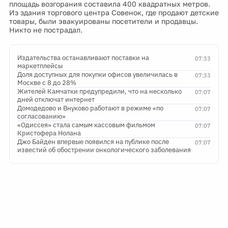
площадь возгорания составила 400 квадратных метров.
Из здания торгового центра Совенок, где продают детские
товары, были эвакуированы посетители и продавцы.
Никто не пострадал.
Издательства останавливают поставки на
07:33
маркетплейсы
Доля доступных для покупки офисов увеличилась в
07:33
Москве с 8 до 28%
Жителей Камчатки предупредили, что на несколько
07:07
дней отключат интернет
Домодедово и Внуково работают в режиме «по
07:07
согласованию»
«Одиссея» стала самым кассовым фильмом
07:07
Кристофера Нолана
Джо Байден впервые появился на публике после
07:07
известий об обострении онкологического заболевания