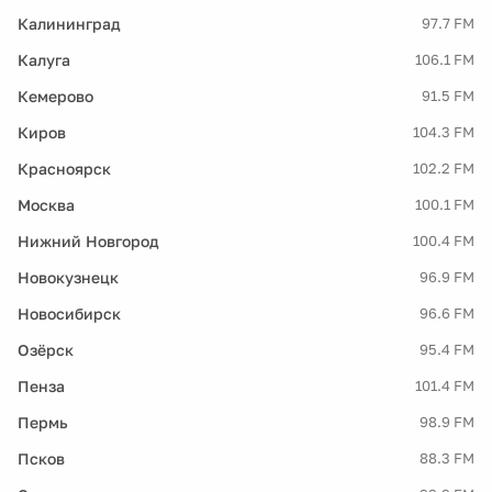
Калининград
97.7 FM
Калуга
106.1 FM
Кемерово
91.5 FM
Киров
104.3 FM
Красноярск
102.2 FM
Москва
100.1 FM
Нижний Новгород
100.4 FM
Новокузнецк
96.9 FM
Новосибирск
96.6 FM
Озёрск
95.4 FM
Пенза
101.4 FM
Пермь
98.9 FM
Псков
88.3 FM