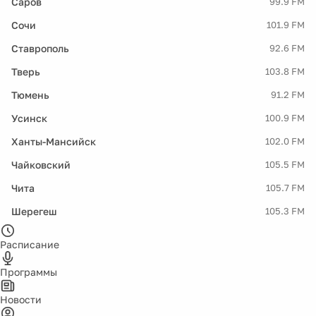
Саров
99.9 FM
Сочи
101.9 FM
Ставрополь
92.6 FM
Тверь
103.8 FM
Тюмень
91.2 FM
Усинск
100.9 FM
Ханты-Мансийск
102.0 FM
Чайковский
105.5 FM
Чита
105.7 FM
Шерегеш
105.3 FM
Расписание
Программы
Новости