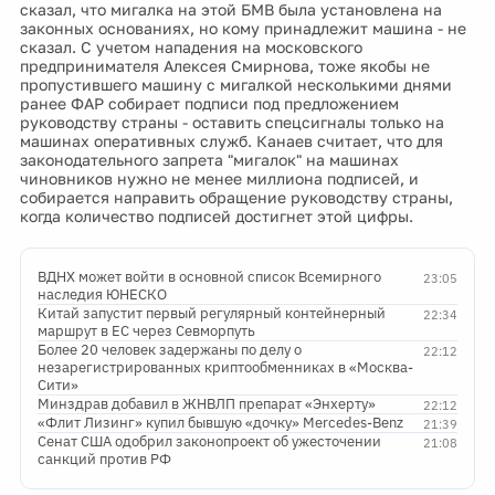
сказал, что мигалка на этой БМВ была установлена на
законных основаниях, но кому принадлежит машина - не
сказал. С учетом нападения на московского
предпринимателя Алексея Смирнова, тоже якобы не
пропустившего машину с мигалкой несколькими днями
ранее ФАР собирает подписи под предложением
руководству страны - оставить спецсигналы только на
машинах оперативных служб. Канаев считает, что для
законодательного запрета "мигалок" на машинах
чиновников нужно не менее миллиона подписей, и
собирается направить обращение руководству страны,
когда количество подписей достигнет этой цифры.
ВДНХ может войти в основной список Всемирного
23:05
наследия ЮНЕСКО
Китай запустит первый регулярный контейнерный
22:34
маршрут в ЕС через Севморпуть
Более 20 человек задержаны по делу о
22:12
незарегистрированных криптообменниках в «Москва-
Сити»
Минздрав добавил в ЖНВЛП препарат «Энхерту»
22:12
«Флит Лизинг» купил бывшую «дочку» Mercedes-Benz
21:39
Сенат США одобрил законопроект об ужесточении
21:08
санкций против РФ