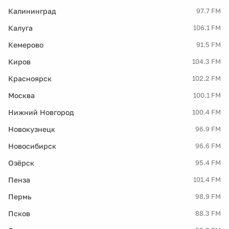
Калининград
97.7 FM
Калуга
106.1 FM
Кемерово
91.5 FM
Киров
104.3 FM
Красноярск
102.2 FM
Москва
100.1 FM
Нижний Новгород
100.4 FM
Новокузнецк
96.9 FM
Новосибирск
96.6 FM
Озёрск
95.4 FM
Пенза
101.4 FM
Пермь
98.9 FM
Псков
88.3 FM