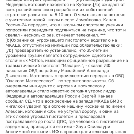
Медведев, который находится на Кубани,[/b] ожидает от
всех российских школ разработки их собственной
стратегии развития на 5-10 лет. О чем сказал на встрече
с учителями новой школы в селе Измайловка. Канал
Россия-24 передает, что в школьном спортзале ученики
попросили президента подтянуться на турнике, что тот и
сделал - несколько раз, отмечает телеканал. ***
[b]Охранника, угрожавшего пистолетом водителю на
МКАДе, отпустили из милиции под обязательство явки:
[/b] предварительно установлено, что 35-летний
уроженец Грузии является сотрудником одного из
столичных ЧОПов, имеющим официальное разрешение на
травматический пистолет "Макарыч", - сказал ИФ
начальник ОВД по району Можайский Александр
Дьяченков. Материалы о происшествии переданы в ОВД
"Очаково-Матвеевское" - по территориальности. Об
очередном инциденте с угрозами московскому
автовладельцу стало известно сегодня утром: лидер
Федерации автовладельцев России Сергей Канаев
сообщил СД, что в воскресенье на западе МКАДа БМВ с
мигалкой ударил при обгоне машину москвича по имени
Алексей, который якобы не уступил дорогу, и один из
этих людей угрожал пистолетом и преследовал
пострадавшего до поста ДПС, где человека с пистолетом
задержали, приводится его имя - Заур Свиакаури.
Анонимный источник ИФ в правоохранительных органах