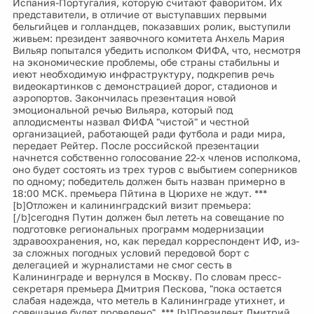
Испания-Португалия, которую считают фаворитом. Их
представители, в отличие от выступавших первыми
бельгийцев и голландцев, показавших ролик, выступили
живьем: президент заявочного комитета Анхель Мария
Вильяр попытался убедить исполком ФИФА, что, несмотря
на экономические проблемы, обе страны стабильны и
иеют необходимую инфраструктуру, подкрепив речь
видеокартинков с демонстрацией дорог, стадионов и
аэропортов. Закончилась презентация новой
эмоциональной речью Вильяра, который под
аплодисменты назвал ФИФА "чистой" и честной
организацией, работающей ради футбола и ради мира,
передает Рейтер. После российской презентации
начнется собственно голосование 22-х членов исполкома,
оно будет состоять из трех туров с выбытием соперников
по одному; победитель должен быть назван примерно в
18:00 МСК. премьера Пйтина в Цюрихе не ждут. ***
[b]Отложен и калининградский визит премьера:
[/b]сегодня Путин должен был лететь на совещание по
подготовке региональных программ модернизации
здравоохранения, но, как передал корреспондент ИФ, из-
за сложных погодных условий передовой борт с
делегацией и журналистами не смог сесть в
Калининграде и вернулся в Москву. По словам пресс-
секретаря премьера Дмитрия Пескова, "пока остается
слабая надежда, что метель в Калининграде утихнет, и
совещание будет проведено". *** [b]Президент Дмитрий